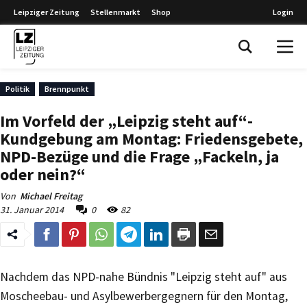
Leipziger Zeitung
Stellenmarkt
Shop
Login
Leipziger Zeitung
Politik
Brennpunkt
Im Vorfeld der „Leipzig steht auf“-
Kundgebung am Montag: Friedensgebete,
NPD-Bezüge und die Frage „Fackeln, ja
oder nein?“
Von
Michael Freitag
31. Januar 2014
0
82
Nachdem das NPD-nahe Bündnis "Leipzig steht auf" aus
Moscheebau- und Asylbewerbergegnern für den Montag,