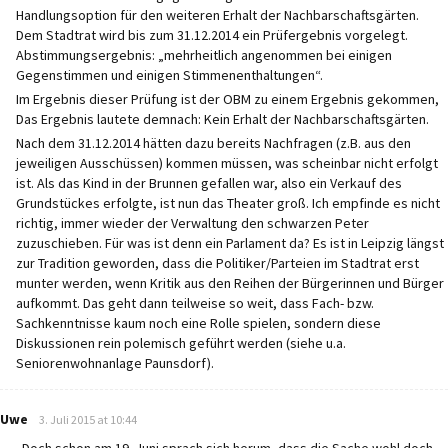
Handlungsoption für den weiteren Erhalt der Nachbarschaftsgärten.
Dem Stadtrat wird bis zum 31.12.2014 ein Prüfergebnis vorgelegt.
Abstimmungsergebnis: „mehrheitlich angenommen bei einigen
Gegenstimmen und einigen Stimmenenthaltungen“.
Im Ergebnis dieser Prüfung ist der OBM zu einem Ergebnis gekommen,
Das Ergebnis lautete demnach: Kein Erhalt der Nachbarschaftsgärten.
Nach dem 31.12.2014 hätten dazu bereits Nachfragen (z.B. aus den
jeweiligen Ausschüssen) kommen müssen, was scheinbar nicht erfolgt
ist. Als das Kind in der Brunnen gefallen war, also ein Verkauf des
Grundstückes erfolgte, ist nun das Theater groß. Ich empfinde es nicht
richtig, immer wieder der Verwaltung den schwarzen Peter
zuzuschieben. Für was ist denn ein Parlament da? Es ist in Leipzig längst
zur Tradition geworden, dass die Politiker/Parteien im Stadtrat erst
munter werden, wenn Kritik aus den Reihen der Bürgerinnen und Bürger
aufkommt. Das geht dann teilweise so weit, dass Fach- bzw.
Sachkenntnisse kaum noch eine Rolle spielen, sondern diese
Diskussionen rein polemisch geführt werden (siehe u.a.
Seniorenwohnanlage Paunsdorf).
says:
Uwe
3. Juli 2015 at 10:44
„Doch schon am 19. Juni sprach sich herum, dass die Sache wohl doch