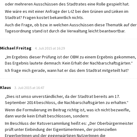
oder mehreren Ausschüssen des Stadtrates eine Rolle gespielt hat.
Wie wäre es mit einer Anfrage der L-IZ bei den Grünen und Linken im
Stadtrat? Fragen kostet bekanntlich nichts.
Auch die Frage, ob bzw. in welchen Ausschüssen diese Thematik auf der
Tagesordnung stand ist durch die Verwaltung leicht beantwortbar.
says:
Michael Freitag
4. Juli 2015 at 16:29
„Im Ergebnis dieser Prüfung ist der OBM zu einem Ergebnis gekommen,
Das Ergebnis lautete demnach: Kein Erhalt der Nachbarschaftsgärten.“
Ich frage mich gerade, wann hat er das dem Stadtrat mitgeteilt hat?
says:
Klaus
3. Juli 2015 at 16:47
„Dies ist umso unverständlicher, da der Stadtrat bereits am 17.
September 2014 beschloss, die Nachbarschaftsgärten zu erhalten.“
Wenn die Formulierung im Beitrag richtig ist, was ich nicht bezweifle,
dann wurde kein Erhalt beschlossen, sondern:
Im Beschluss der Ratsversammlung heißt es: „Der Oberbürgermeister
prüft unter Einbindung der EigentümerInnen, der potenziellen
ErwerberInnen und der gegenwärtigen NutzerInnen die