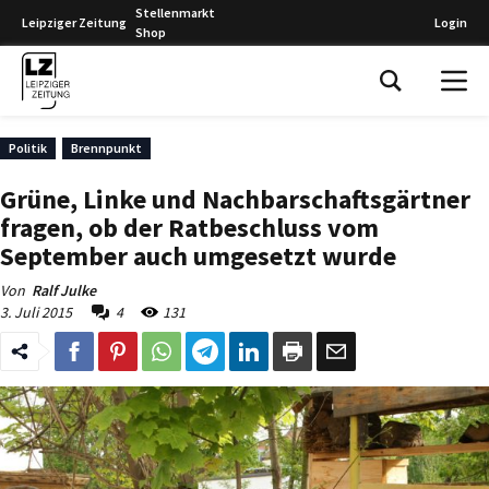
Stellenmarkt
Leipziger Zeitung
Login
Shop
Leipziger Zeitung
Politik
Brennpunkt
Grüne, Linke und Nachbarschaftsgärtner
fragen, ob der Ratbeschluss vom
September auch umgesetzt wurde
Von
Ralf Julke
3. Juli 2015
4
131