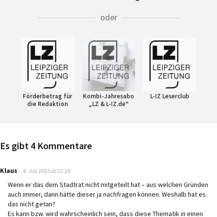
oder
Förderbetrag für
Kombi-Jahresabo
L-IZ Leserclub
die Redaktion
„LZ & L-IZ.de“
Es gibt 4 Kommentare
says:
Klaus
4. Juli 2015 at 22:28
Wenn er das dem Stadtrat nicht mitgeteilt hat – aus welchen Gründen
auch immer, dann hätte dieser ja nachfragen können. Weshalb hat es
das nicht getan?
Es kann bzw. wird wahrscheinlich sein, dass diese Thematik in einen