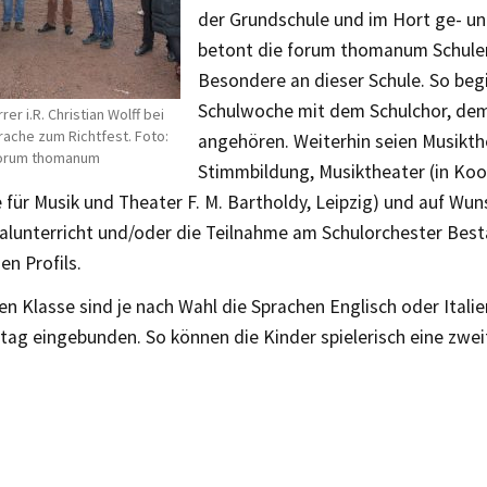
der Grundschule und im Hort ge- un
betont die forum thomanum Schul
Besondere an dieser Schule. So beg
Schulwoche mit dem Schulchor, dem
er i.R. Christian Wolff bei
rache zum Richtfest. Foto:
angehören. Weiterhin seien Musikth
orum thomanum
Stimmbildung, Musiktheater (in Koo
für Musik und Theater F. M. Bartholdy, Leipzig) und auf Wuns
alunterricht und/oder die Teilnahme am Schulorchester Best
en Profils.
en Klasse sind je nach Wahl die Sprachen Englisch oder Italie
tag eingebunden. So können die Kinder spielerisch eine zwe