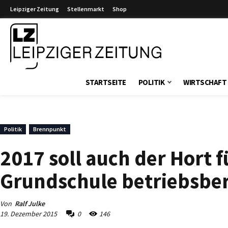
Leipziger Zeitung
Stellenmarkt
Shop
Leipziger Zeitung
STARTSEITE
POLITIK
WIRTSCHAFT
Politik
Brennpunkt
2017 soll auch der Hort 
Grundschule betriebsber
Von
Ralf Julke
19. Dezember 2015
0
146