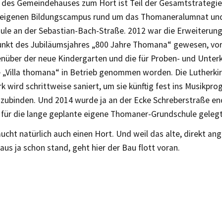
des Gemeindehauses zum Hort ist Teil der Gesamtstrategie
 eigenen Bildungscampus rund um das Thomaneralumnat und
le an der Sebastian-Bach-Straße. 2012 war die Erweiterun
nkt des Jubiläumsjahres „800 Jahre Thomana“ gewesen, vo
enüber der neue Kindergarten und die für Proben- und Unter
„Villa thomana“ in Betrieb genommen worden. Die Lutherki
 wird schrittweise saniert, um sie künftig fest ins Musikpr
zubinden. Und 2014 wurde ja an der Ecke Schreberstraße end
 für die lange geplante eigene Thomaner-Grundschule gelegt
ucht natürlich auch einen Hort. Und weil das alte, direkt a
s ja schon stand, geht hier der Bau flott voran.