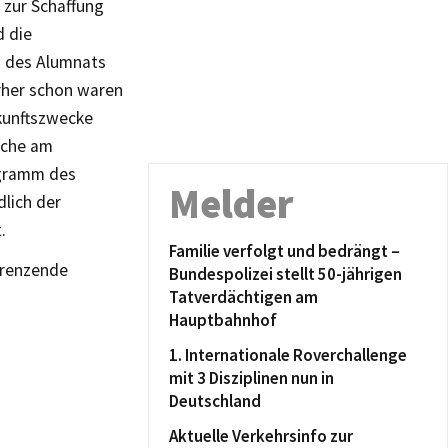
 zur Schaffung
 die
g des Alumnats
rher schon waren
kunftszwecke
rche am
ogramm des
Melder
lich der
.
Familie verfolgt und bedrängt –
ngrenzende
Bundespolizei stellt 50-jährigen
Tatverdächtigen am
Hauptbahnhof
1. Internationale Roverchallenge
mit 3 Disziplinen nun in
Deutschland
Aktuelle Verkehrsinfo zur