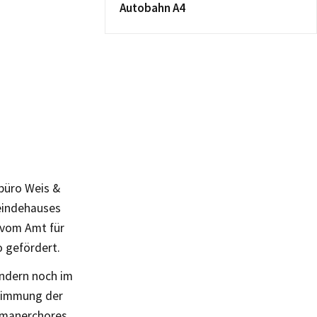
Autobahn A4
büro Weis &
eindehauses
 vom Amt für
 gefördert.
indern noch im
stimmung der
homanerchores