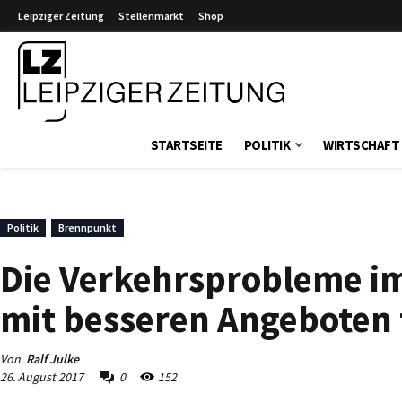
Leipziger Zeitung
Stellenmarkt
Shop
Leipziger Zeitung
STARTSEITE
POLITIK
WIRTSCHAFT
Politik
Brennpunkt
Die Verkehrsprobleme im
mit besseren Angeboten
Von
Ralf Julke
26. August 2017
0
152