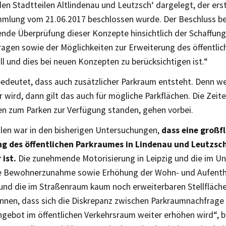
den Stadtteilen Altlindenau und Leutzsch‘ dargelegt, der erst
mlung vom 21.06.2017 beschlossen wurde. Der Beschluss be
ende Überprüfung dieser Konzepte hinsichtlich der Schaffung
ragen sowie der Möglichkeiten zur Erweiterung des öffentli
ll und dies bei neuen Konzepten zu berücksichtigen ist.“
bedeutet, dass auch zusätzlicher Parkraum entsteht. Denn w
wird, dann gilt das auch für mögliche Parkflächen. Die Zeit
en zum Parken zur Verfügung standen, gehen vorbei.
llen war in den bisherigen Untersuchungen,
dass eine großf
g des öffentlichen Parkraumes in Lindenau und Leutzsch
ist.
Die zunehmende Motorisierung in Leipzig und die im 
 Bewohnerzunahme sowie Erhöhung der Wohn- und Aufentha
 und die im Straßenraum kaum noch erweiterbaren Stellfläche
ennen, dass sich die Diskrepanz zwischen Parkraumnachfrage
gebot im öffentlichen Verkehrsraum weiter erhöhen wird“, b