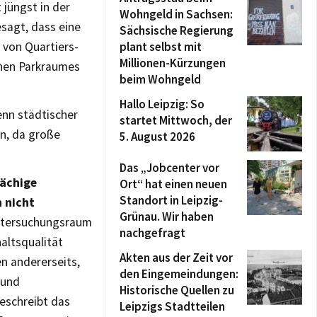
 jüngst in der
Wohngeld in Sachsen:
sagt, dass eine
Sächsische Regierung
 von Quartiers-
plant selbst mit
Millionen-Kürzungen
chen Parkraumes
beim Wohngeld
Hallo Leipzig: So
enn städtischer
startet Mittwoch, der
en, da große
5. August 2026
Das „Jobcenter vor
lächige
Ort“ hat einen neuen
Standort in Leipzig-
 nicht
Grünau. Wir haben
Untersuchungsraum
nachgefragt
ltsqualität
Akten aus der Zeit vor
n andererseits,
den Eingemeindungen:
 und
Historische Quellen zu
eschreibt das
Leipzigs Stadtteilen