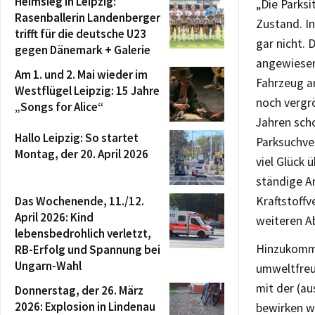
Heimsieg in Leipzig:
„Die Parksi
Rasenballerin Landenberger
Zustand. In
trifft für die deutsche U23
gar nicht. 
gegen Dänemark + Galerie
angewiesen
Am 1. und 2. Mai wieder im
Fahrzeug a
Westflügel Leipzig: 15 Jahre
noch vergrö
„Songs for Alice“
Jahren sch
Hallo Leipzig: So startet
Parksuchve
Montag, der 20. April 2026
viel Glück 
ständige A
Das Wochenende, 11./12.
Kraftstoff
April 2026: Kind
weiteren A
lebensbedrohlich verletzt,
Hinzukommt
RB-Erfolg und Spannung bei
Ungarn-Wahl
umweltfreu
mit der (au
Donnerstag, der 26. März
2026: Explosion in Lindenau
bewirken wi