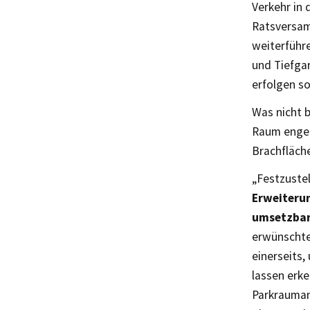
Verkehr in 
Ratsversam
weiterführ
und Tiefga
erfolgen so
Was nicht 
Raum enger 
Brachfläch
„Festzuste
Erweiterun
umsetzbar 
erwünschte
einerseits,
lassen erk
Parkrauman