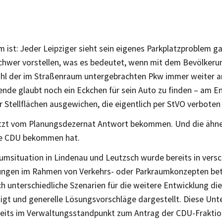
 ist: Jeder Leipziger sieht sein eigenes Parkplatzproblem ga
schwer vorstellen, was es bedeutet, wenn mit dem Bevölke
ahl der im Straßenraum untergebrachten Pkw immer weiter a
nde glaubt noch ein Eckchen für sein Auto zu finden – am E
Stellflächen ausgewichen, die eigentlich per StVO verboten 
etzt vom Planungsdezernat Antwort bekommen. Und die ähnelt
ie CDU bekommen hat.
aumsituation in Lindenau und Leutzsch wurde bereits in vers
ngen im Rahmen von Verkehrs- oder Parkraumkonzepten bet
 unterschiedliche Szenarien für die weitere Entwicklung die
tigt und generelle Lösungsvorschläge dargestellt. Diese Un
eits im Verwaltungsstandpunkt zum Antrag der CDU-Fraktio