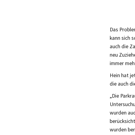
Das Problem
kann sich 
auch die Z
neu Zuziehe
immer mehr 
Hein hat j
die auch d
„Die Parkr
Untersuchu
wurden auch
berücksich
wurden ber