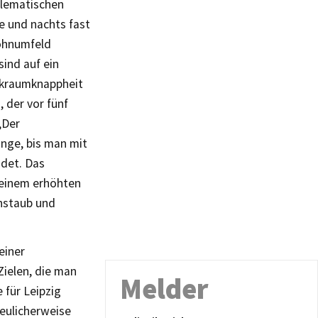
oblematischen
e und nachts fast
Wohnumfeld
ind auf ein
rkraumknappheit
 der vor fünf
„Der
nge, bis man mit
ndet. Das
 einem erhöhten
nstaub und
einer
Zielen, die man
Melder
 für Leipzig
reulicherweise