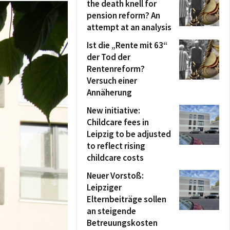
the death knell for
pension reform? An
attempt at an analysis
Ist die „Rente mit 63“
der Tod der
Rentenreform?
Versuch einer
Annäherung
New initiative:
Childcare fees in
Leipzig to be adjusted
to reflect rising
childcare costs
Neuer Vorstoß:
Leipziger
Elternbeiträge sollen
an steigende
Betreuungskosten