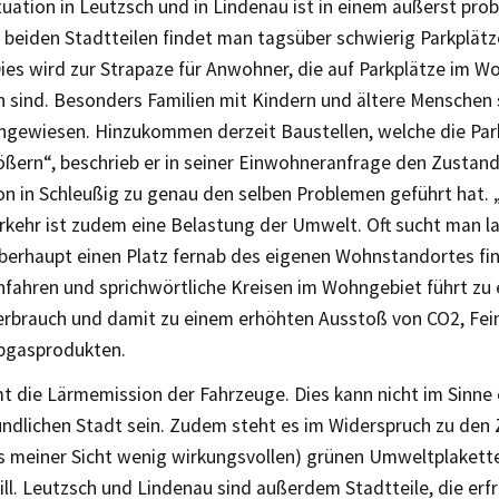
tuation in Leutzsch und in Lindenau ist in einem äußerst pr
 beiden Stadtteilen findet man tagsüber schwierig Parkplätz
Dies wird zur Strapaze für Anwohner, die auf Parkplätze im 
 sind. Besonders Familien mit Kindern und ältere Menschen s
ngewiesen. Hinzukommen derzeit Baustellen, welche die Pa
ßern“, beschrieb er in seiner Einwohneranfrage den Zustand,
on in Schleußig zu genau den selben Problemen geführt hat. 
rkehr ist zudem eine Belastung der Umwelt. Oft sucht man la
überhaupt einen Platz fernab des eigenen Wohnstandortes fi
nfahren und sprichwörtliche Kreisen im Wohngebiet führt zu
verbrauch und damit zu einem erhöhten Ausstoß von CO2, Fei
bgasprodukten.
 die Lärmemission der Fahrzeuge. Dies kann nicht im Sinne 
ndlichen Stadt sein. Zudem steht es im Widerspruch zu den 
s meiner Sicht wenig wirkungsvollen) grünen Umweltplakette
ll. Leutzsch und Lindenau sind außerdem Stadtteile, die erf