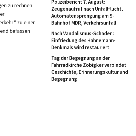
Polizeibericht 7. August:
gen zu rechnen
Zeugenaufruf nach Unfallflucht,
er
Automatensprengung am S-
erkehr“ zu einer
Bahnhof MDR, Verkehrsunfall
gend befassen
Nach Vandalismus-Schaden:
Einfriedung des Hahnemann-
Denkmals wird restauriert
Tag der Begegnung an der
Fahrradkirche Zöbigker verbindet
Geschichte, Erinnerungskultur und
Begegnung