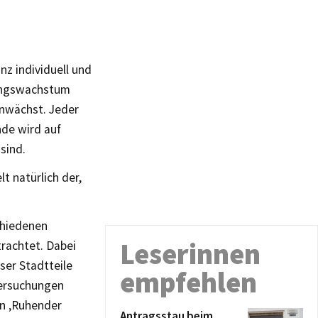
nz individuell und
rungswachstum
nwächst. Jeder
nde wird auf
sind.
 natürlich der,
chiedenen
Leserinnen
rachtet. Dabei
ser Stadtteile
empfehlen
tersuchungen
n ‚Ruhender
Antragsstau beim