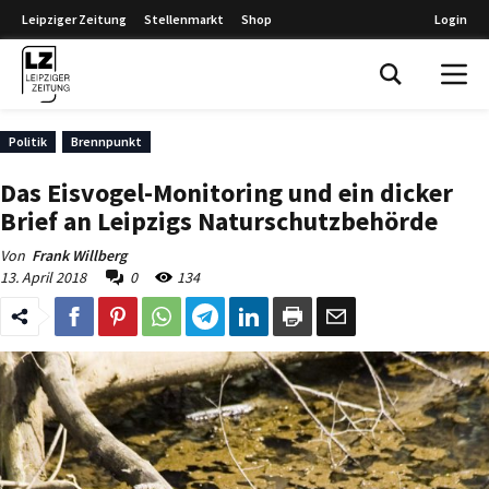
Leipziger Zeitung
Stellenmarkt
Shop
Login
Leipziger Zeitung
Politik
Brennpunkt
Das Eisvogel-Monitoring und ein dicker
Brief an Leipzigs Naturschutzbehörde
Von
Frank Willberg
13. April 2018
0
134