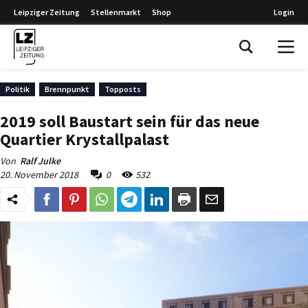
Leipziger Zeitung
Stellenmarkt
Shop
Login
Leipziger Zeitung
Politik
Brennpunkt
Topposts
2019 soll Baustart sein für das neue
Quartier Krystallpalast
Von
Ralf Julke
20. November 2018
0
532