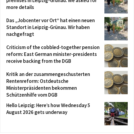
premises in Leipzig-Grünau. We asked for
more details
Das „Jobcenter vor Ort“ hat einen neuen
Standort in Leipzig-Grünau. Wir haben
nachgefragt
Criticism of the cobbled-together pension
reform: East German minister-presidents
receive backing from the DGB
Kritik an der zusammengeschusterten
Rentenreform: Ostdeutsche
Ministerpräsidenten bekommen
Schützenhilfe vom DGB
Hello Leipzig: Here’s how Wednesday 5
August 2026 gets underway