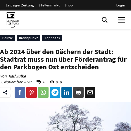
Leipziger Zeitung
Stellenmarkt
Shop
Login
Leipziger Zeitung
Politik
Brennpunkt
Topposts
Ab 2024 über den Dächern der Stadt:
Stadtrat muss nun über Förderantrag für
den Parkbogen Ost entscheiden
Von
Ralf Julke
3. November 2020
0
918