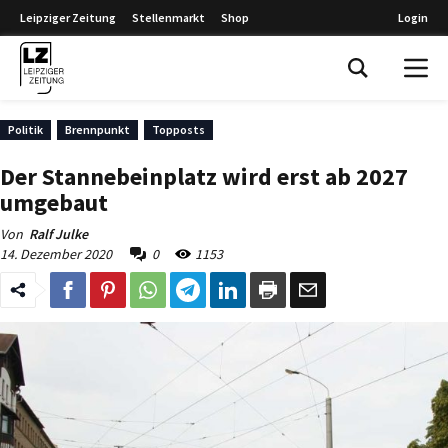
Leipziger Zeitung
Stellenmarkt
Shop
Login
Leipziger Zeitung
Politik
Brennpunkt
Topposts
Der Stannebeinplatz wird erst ab 2027
umgebaut
Von
Ralf Julke
14. Dezember 2020
0
1153