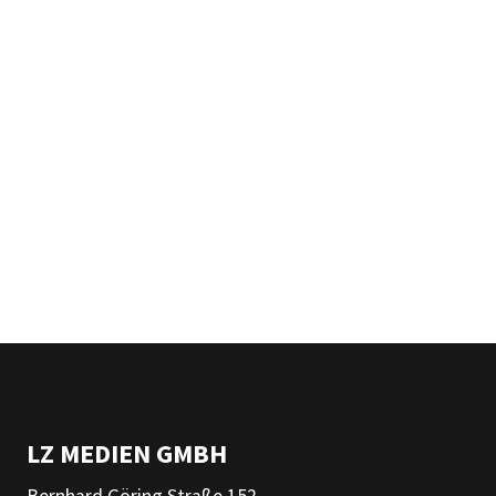
LZ MEDIEN GMBH
Bernhard Göring Straße 152