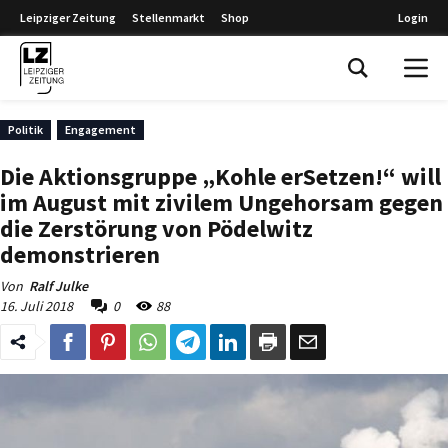
Leipziger Zeitung
Stellenmarkt
Shop
Login
Leipziger Zeitung
Politik
Engagement
Die Aktionsgruppe „Kohle erSetzen!“ will
im August mit zivilem Ungehorsam gegen
die Zerstörung von Pödelwitz
demonstrieren
Von
Ralf Julke
16. Juli 2018
0
88