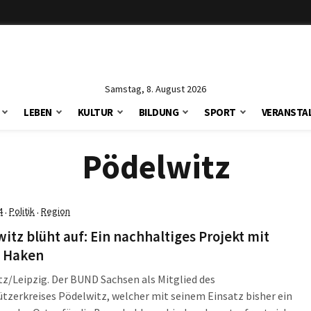
Samstag, 8. August 2026
LEBEN
KULTUR
BILDUNG
SPORT
VERANSTA
Pödelwitz
4
Politik
Region
·
·
itz blüht auf: Ein nachhaltiges Projekt mit
 Haken
z/Leipzig. Der BUND Sachsen als Mitglied des
tzerkreises Pödelwitz, welcher mit seinem Einsatz bisher ein