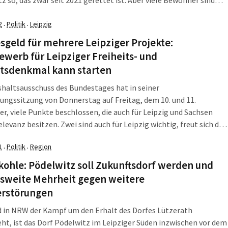
en, haben ihre historischen Gehöfte an die […]
2
Politik
Leipzig
·
·
geld für mehrere Leipziger Projekte:
werb für Leipziger Freiheits- und
itsdenkmal kann starten
haltsausschuss des Bundestages hat in seiner
ungssitzung von Donnerstag auf Freitag, dem 10. und 11.
, viele Punkte beschlossen, die auch für Leipzig und Sachsen
levanz besitzen. Zwei sind auch für Leipzig wichtig, freut sich die
gsabgeordnete Dr. Paula Piechotta, die auch Mitglied im
1
Politik
Region
·
·
sausschuss ist: „Wichtige Projekte für Ostdeutschland wie das
s- […]
ohle: Pödelwitz soll Zukunftsdorf werden und
sweite Mehrheit gegen weitere
erstörungen
 in NRW der Kampf um den Erhalt des Dorfes Lützerath
ht, ist das Dorf Pödelwitz im Leipziger Süden inzwischen vor dem