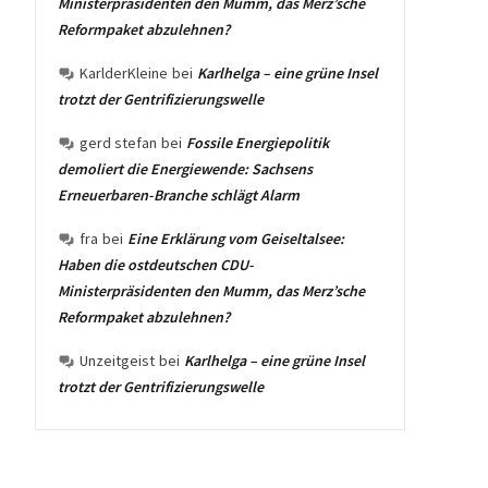
Ministerpräsidenten den Mumm, das Merz’sche
Reformpaket abzulehnen?
KarlderKleine
bei
Karlhelga – eine grüne Insel
trotzt der Gentrifizierungswelle
gerd stefan
bei
Fossile Energiepolitik
demoliert die Energiewende: Sachsens
Erneuerbaren-Branche schlägt Alarm
fra
bei
Eine Erklärung vom Geiseltalsee:
Haben die ostdeutschen CDU-
Ministerpräsidenten den Mumm, das Merz’sche
Reformpaket abzulehnen?
Unzeitgeist
bei
Karlhelga – eine grüne Insel
trotzt der Gentrifizierungswelle