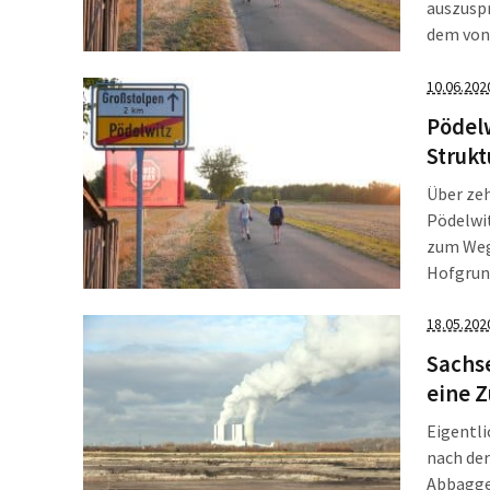
auszusp
dem von 
hatten d
Pödelwi
10.06.202
Pödelw
Strukt
Über ze
Pödelwit
zum Weg
Hofgrun
dass das
von CDU,
18.05.202
abgebagg
Sachse
Zukunft.
eine Z
Eigentli
nach de
Abbagge