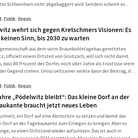
tes Schleenhain nicht abgebaggert wird. Seitdem scheint es
ht in Dornröschenschlaf gefallen zu sein. Aber der Eindruck trügt.
in „Pödelwitz hat […]
4
Politik
Region
·
·
itz wehrt sich gegen Kretschmers Visionen: Es
 keinen Sinn, bis 2030 zu warten
fgemeinschaft aus dem vorm Braunkohletagebau geretteten
z, offiziell einem Ortsteil von Groitzsch, will sich nicht damit
, dass 80 Prozent des Dorfes noch über Jahre als trostlose leere
 der Gegend stehen. Umso seltsamer wirkte dann der Beitrag, der
VZ am 16. April unter dem Titel „Pödelwitz, Kretschmer will
nn erst […]
4
Politik
Region
·
·
ahre „Pödelwitz bleibt“: Das kleine Dorf an der
aukante braucht jetzt neues Leben
schnell, ein Dorf auf eine Abrissliste zu setzen und damit das
 Dorf an der Tagebaukante zum Erliegen zu bringen. Aber es
ange, so einen Stillstand wieder aufzulösen. Das ist auch in
z so, das zwar seit 2021 gerettet ist. Aber viele Bewohner sind