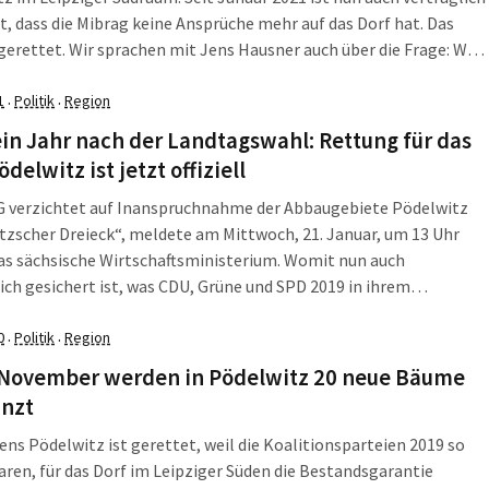
t, dass die Mibrag keine Ansprüche mehr auf das Dorf hat. Das
t Jens Hausner auch über die Frage: Wie
im halb leergezogenen Dorf nun weiter?
1
Politik
Region
·
·
in Jahr nach der Landtagswahl: Rettung für das
ödelwitz ist jetzt offiziell
 verzichtet auf Inanspruchnahme der Abbaugebiete Pödelwitz
tzscher Dreieck“, meldete am Mittwoch, 21. Januar, um 13 Uhr
as sächsische Wirtschaftsministerium. Womit nun auch
ich gesichert ist, was CDU, Grüne und SPD 2019 in ihrem
nsvertrag vereinbart hatten.
0
Politik
Region
·
·
 November werden in Pödelwitz 20 neue Bäume
anzt
ns Pödelwitz ist gerettet, weil die Koalitionsparteien 2019 so
ren, für das Dorf im Leipziger Süden die Bestandsgarantie