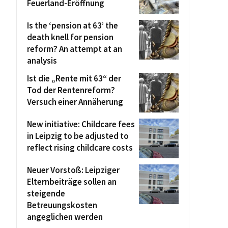
Feuerland-Eröffnung
Is the ‘pension at 63’ the
death knell for pension
reform? An attempt at an
analysis
Ist die „Rente mit 63“ der
Tod der Rentenreform?
Versuch einer Annäherung
New initiative: Childcare fees
in Leipzig to be adjusted to
reflect rising childcare costs
Neuer Vorstoß: Leipziger
Elternbeiträge sollen an
steigende
Betreuungskosten
angeglichen werden