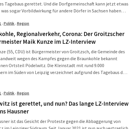
des Tagebaus gerettet. Und die Dorfgemeinschaft kann jetzt etwas
was sogar Vorbildwirkung für andere Dörfer in Sachsen haben
ne Zukunftsvision entwickeln. Am Donnerstag, 4. November,
1
Politik
Region
·
·
 die Pödelwitzer ihr Konzept im Groitzscher Stadtrat vor.
ohle, Regionalverkehr, Corona: Der Groitzscher
rmeister Maik Kunze im LZ-Interview
ze (55, CDU) ist Bürgermeister von Groitzsch, die Gemeinde des
landweit wegen des Kampfes gegen die Braunkohle bekannt
en Ortsteil Pödelwitz. Die Kleinstadt mit rund 9.000
rn im Süden von Leipzig verzeichnet aufgrund des Tagebaus der
ine wechselvolle Geschichte: Einerseits ist das
nternehmen mit einen rund 3.700 Mitarbeitern ein wichtiger
ftsfaktor und Arbeitgeber der Region. Andererseits aber auch
1
Politik
Region
·
·
rtlich für eine weitgehende Devastierung der unmittelbaren
itz ist gerettet, und nun? Das lange LZ-Interview
g durch den Braunkohletagebau.
ens Hausner
sner ist das Gesicht der Proteste gegen die Abbaggerung von
z im Leipziger Südraum. Seit Januar 2021 ist nun auch vertraglich