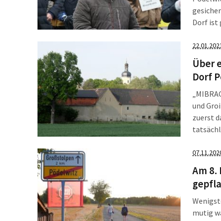
gesicher
Dorf ist gerettet. Wir sprachen mi
geht es 
22.01.202
Über e
Dorf P
„MIBRAG
und Groi
zuerst d
tatsächl
Koalitio
07.11.202
Am 8.
gepfl
Wenigste
mutig wa