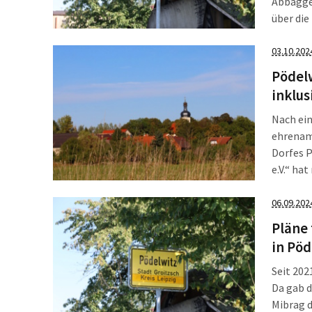
Abbagger
über die
ökologis
bietet 
03.10.202
Vorhaben
Pödelw
inklu
Nach ei
ehrenamt
Dorfes P
e.V.“ ha
Grundstü
Leuchtt
06.09.202
[…]
Pläne 
in Pöd
Seit 202
Da gab d
Mibrag d