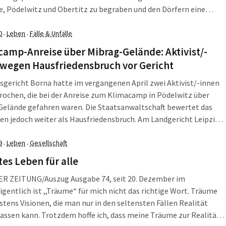
, Pödelwitz und Obertitz zu begraben und den Dörfern eine
Zukunft zu geben. Doch den Mut hat Sachsens Wirtschaftsminister
ht, obwohl der Ausstiegsfahrplan selbst schon bedeutet, dass die
0
Leben
Fälle & Unfälle
·
·
ter den Dörfern nicht mehr gebraucht wird.
amp-Anreise über Mibrag-Gelände: Aktivist/-
 wegen Hausfriedensbruch vor Gericht
gericht Borna hatte im vergangenen April zwei Aktivist/-innen
rochen, die bei der Anreise zum Klimacamp in Pödelwitz über
Gelände gefahren waren. Die Staatsanwaltschaft bewertet das
n jedoch weiter als Hausfriedensbruch. Am Landgericht Leipzig
alb am Dienstag, den 14. Januar, der Berufungsprozess gestartet.
9
Leben
Gesellschaft
·
·
tes Leben für alle
ER ZEITUNG/Auszug Ausgabe 74, seit 20. Dezember im
igentlich ist ,,Träume“ für mich nicht das richtige Wort. Träume
stens Visionen, die man nur in den seltensten Fällen Realität
assen kann. Trotzdem hoffe ich, dass meine Träume zur Realität