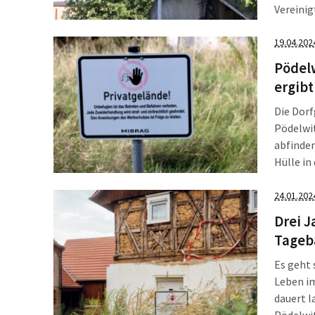
Vereinig
regelrec
Der Vere
19.04.202
Pödelw
ergibt
Die Dor
Pödelwit
abfinden
Hülle in
in der L
Neubegi
24.01.202
Drei J
Tageb
Es geht 
Leben im
dauert l
Pödelwit