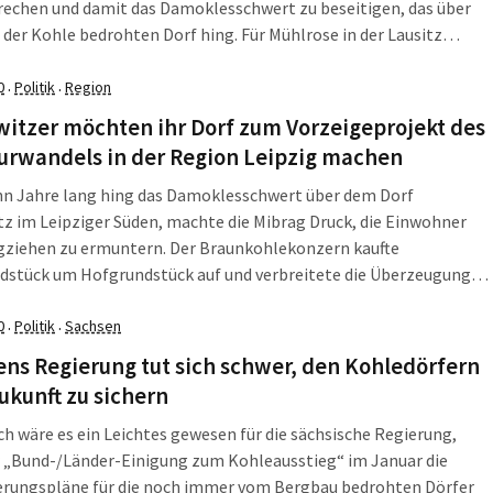
rechen und damit das Damoklesschwert zu beseitigen, das über
der Kohle bedrohten Dorf hing. Für Mühlrose in der Lausitz
ie Koalitionspartner diesen Mut noch nicht. Dafür werden jetzt in
tz wieder Bäume gepflanzt.
0
Politik
Region
·
·
itzer möchten ihr Dorf zum Vorzeigeprojekt des
urwandels in der Region Leipzig machen
hn Jahre lang hing das Damoklesschwert über dem Dorf
z im Leipziger Süden, machte die Mibrag Druck, die Einwohner
ziehen zu ermuntern. Der Braunkohlekonzern kaufte
dstück um Hofgrundstück auf und verbreitete die Überzeugung,
 Schicksal des Dorfes besiegelt wäre. Doch im Koalitionsvertrag
 SPD und Grünen stand dann eindeutig, dass Pödelwitz nicht
0
Politik
Sachsen
·
·
ert werden soll. Und nun? Die Dorfgemeinschaft formuliert ihre
ns Regierung tut sich schwer, den Kohledörfern
ukunft zu sichern
ch wäre es ein Leichtes gewesen für die sächsische Regierung,
r „Bund-/Länder-Einigung zum Kohleausstieg“ im Januar die
rungspläne für die noch immer vom Bergbau bedrohten Dörfer