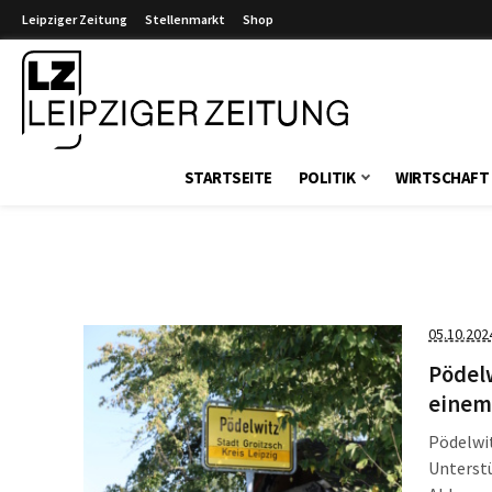
Leipziger Zeitung
Stellenmarkt
Shop
Leipziger Zeitung
STARTSEITE
POLITIK
WIRTSCHAFT
05.10.202
Pödelw
einem
Pödelwit
Unterstü