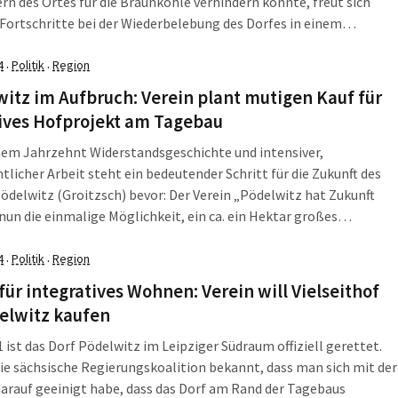
n des Ortes für die Braunkohle verhindern konnte, freut sich
 Fortschritte bei der Wiederbelebung des Dorfes in einem
chen und solidarischen Sinne. Der Strukturwandel in Sachsen
Chancen für den gesamten Freistaat. Zum zukunftsweisenden
4
Politik
Region
·
·
 des inklusiven Hofprojekts […]
itz im Aufbruch: Verein plant mutigen Kauf für
sives Hofprojekt am Tagebau
nem Jahrzehnt Widerstandsgeschichte und intensiver,
licher Arbeit steht ein bedeutender Schritt für die Zukunft des
ödelwitz (Groitzsch) bevor: Der Verein „Pödelwitz hat Zukunft
t nun die einmalige Möglichkeit, ein ca. ein Hektar großes
ck im Ort zu erwerben. Damit rückt der Traum eines
urmprojekts in dem umkämpften Dorf an der Tagebaukante in
4
Politik
Region
·
·
für integratives Wohnen: Verein will Vielseithof
elwitz kaufen
1 ist das Dorf Pödelwitz im Leipziger Südraum offiziell gerettet.
ie sächsische Regierungskoalition bekannt, dass man sich mit der
arauf geeinigt habe, dass das Dorf am Rand der Tagebaus