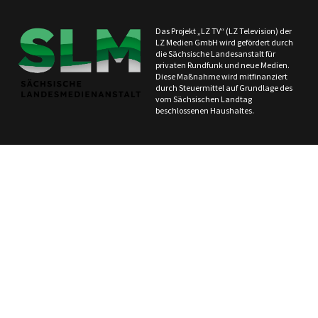
Das Projekt „LZ TV“ (LZ Television) der
LZ Medien GmbH wird gefördert durch
die Sächsische Landesanstalt für
privaten Rundfunk und neue Medien.
Diese Maßnahme wird mitfinanziert
durch Steuermittel auf Grundlage des
vom Sächsischen Landtag
beschlossenen Haushaltes.