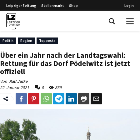
Leipziger Zeitung
Stellenmarkt
Shop
Login
Leipziger Zeitung
Politik
Region
Topposts
Über ein Jahr nach der Landtagswahl:
Rettung für das Dorf Pödelwitz ist jetzt
offiziell
Von
Ralf Julke
22. Januar 2021
0
839