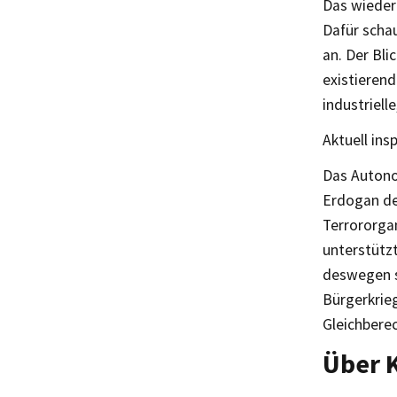
Das wieder
Dafür scha
an. Der Bli
existierend
industriel
Aktuell ins
Das Autonom
Erdogan de
Terrororgan
unterstützt
deswegen s
Bürgerkrieg
Gleichberec
Über 