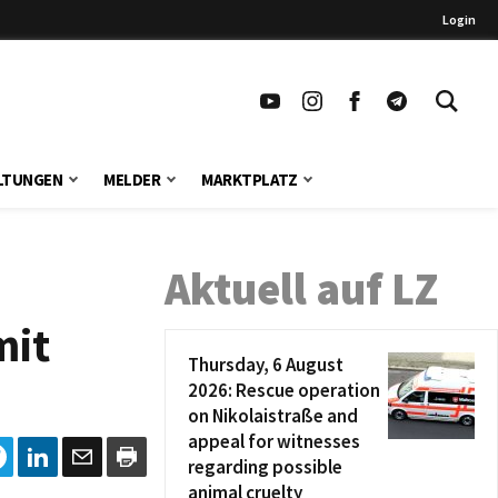
Login
LTUNGEN
MELDER
MARKTPLATZ
Aktuell auf LZ
mit
Thursday, 6 August
2026: Rescue operation
on Nikolaistraße and
appeal for witnesses
regarding possible
animal cruelty