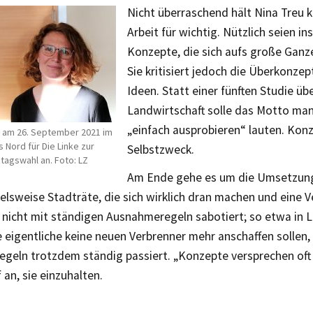
Nicht überraschend hält Nina Treu 
Arbeit für wichtig. Nützlich seien i
Konzepte, die sich aufs große Ganz
Sie kritisiert jedoch die Überkonzep
Ideen. Statt einer fünften Studie üb
Landwirtschaft solle das Motto man
„einfach ausprobieren“ lauten. Konz
at am 26. September 2021 im
 Nord für Die Linke zur
Selbstzweck.
tagswahl an. Foto: LZ
Am Ende gehe es um die Umsetzung
elsweise Stadträte, die sich wirklich dran machen und eine V
nicht mit ständigen Ausnahmeregeln sabotiert; so etwa in L
 eigentliche keine neuen Verbrenner mehr anschaffen sollen,
geln trotzdem ständig passiert. „Konzepte versprechen oft 
 an, sie einzuhalten.