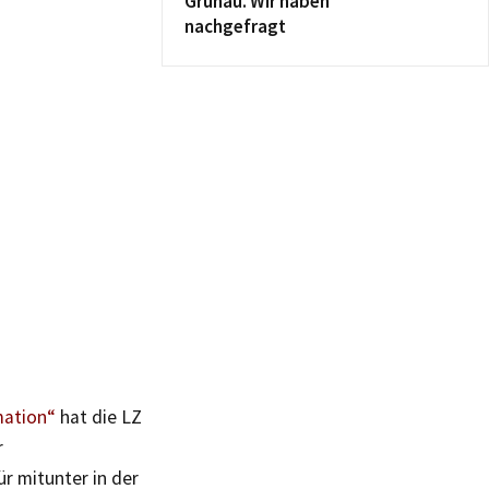
Grünau. Wir haben
nachgefragt
mation“
hat die LZ
r
r mitunter in der