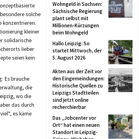
Wohngeld in Sachsen:
konzeptbasierte
Sächsische Regierung
nsbesondere solche
plant selbst mit
e konzentrieren.
Millionen-Kürzungen
tionierung kleiner
beim Wohngeld
er solidarische
Hallo Leipzig: So
cherorts lieber
startet Mittwoch, der
epte seien kein
5. August 2026
Akten aus der Zeit vor
den Eingemeindungen:
: Es brauche
Historische Quellen zu
erwaltung, die
Leipzigs Stadtteilen
eipzig, wo die
sind jetzt online
 aber das durch
recherchierbar
viel“, es käme
Das „Jobcenter vor
Ort“ hat einen neuen
Standort in Leipzig-