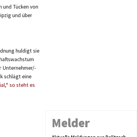
n und Tücken von
ipzig und über
rdnung huldigt sie
schaftswachstum
ur Unternehmer/-
k schlägt eine
ial,“ so steht es
Melder