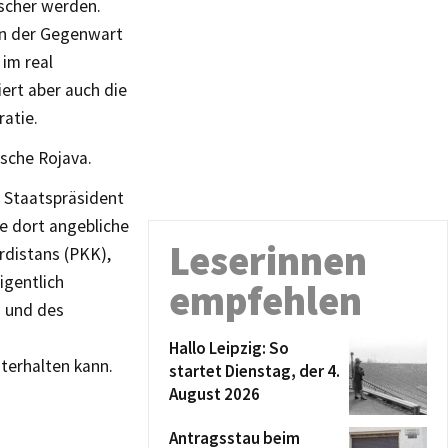
scher werden.
in der Gegenwart
 im real
iert aber auch die
atie.
ische Rojava.
e Staatspräsident
e dort angebliche
Leserinnen
rdistans (PKK),
igentlich
empfehlen
i und des
Hallo Leipzig: So
hterhalten kann.
startet Dienstag, der 4.
August 2026
Antragsstau beim