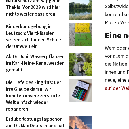
Naturschutz am Bagger in
Selbstwide
Thekla: Vor 2029 wird hier
nichts weiter passieren
konzeptbas
Mut zu Ver
Kinderkundgebung in
Eine n
Leutzsch: Viertklässler
setzen sich für den Schutz
der Umwelt ein
Wem oder wa
vor allem 
Ab 16. Juni: Wasserpflanzen
im Karl-Heine-Kanal werden
die Nation.
gemäht
innen und 
neue, eine 
Die Tiefe des Eingriffs: Der
auf der Web
irre Glaube daran, wir
könnten unsere zerstörte
Welt einfach wieder
reparieren
Erdüberlastungstag schon
am 10. Mai: Deutschland hat