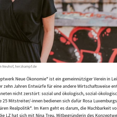
in Neuhof, herzkampf.de
ptwerk Neue Ökonomie“ ist ein gemeinnütziger Verein in Lei
er zehn Jahren Entwürfe für eine andere Wirtschaftsweise ent
neten nicht zerstört: sozial und ökologisch, sozial-ökologisc
e 25 Mitstreiter/-innen bedienen sich dafür Rosa Luxemburgs
nären Realpolitik“. Im Kern geht es darum, die Machbarkeit 
Die LZ hat sich mit Nina Treu, Mitbegründerin des Konzeptw