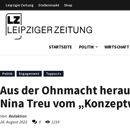
Leipziger Zeitung
Stellenmarkt
Shop
Leipziger Zeitung
STARTSEITE
POLITIK
WIRTSCHAFT
Politik
Engagement
Topposts
Aus der Ohnmacht hera
Nina Treu vom „Konzep
Von
Redaktion
26. August 2022
0
1219