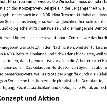
holt Nina Treu immer wieder: Die Wirtschaft muss demokrati
ut sich das Konzeptwerk Beispiele in der Vergangenheit wie 
ck geht dabei auch in die DDR. Nina Treu merkt dabei an, dass
en Sozialismus weniger soziale Ungleichheit herrschte, kritis
le, unökologische Wirtschaftsweise und die mangelnde Demokr
pirierend findet sie kleine revolutionäre Zentren wie das kurd
iegebiet war zuletzt in den Nachrichten, weil der türkisch
n NATO-Beitritt Finnlands und Schwedens blockierte, weil si
isationen, damit gemeint ist vor allem die Arbeiterpartei Ku
 haben sollen. Das Gebiet im Nordosten von Syrien ist aber e
o bemerkenswert, weil es trotz der Angriffe durch die Türke
s in Syrien eine funktionierende pluralistische Demokratie,
htigung, Rechtsstaatlichkeit und ökologische Politik aufrec
Konzept und Aktion