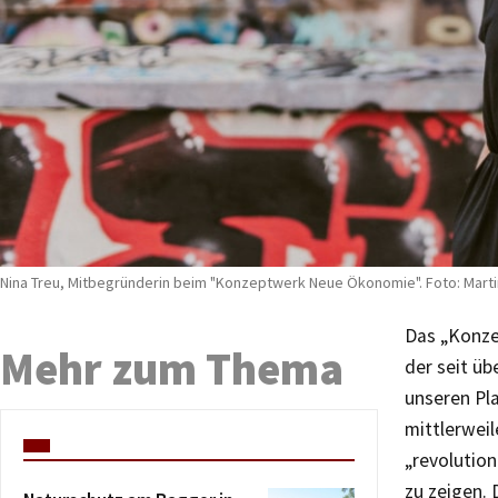
Nina Treu, Mitbegründerin beim "Konzeptwerk Neue Ökonomie". Foto: Mart
Das „Konze
Mehr zum Thema
der seit üb
unseren Pla
mittlerweil
„revolutio
zu zeigen. 