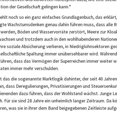
ion der Gesellschaft gelingen kann.“
fehlt noch so ein ganz einfaches Grundlagenbuch, das erklär
agte Wachstumsdenken genau dahin führen muss, dass alle 
 werden, Böden und Wasservorräte zerstört, Meere zur Kloa
wachsen und trotzdem auch in den wohlhabenderen Nation
hre soziale Absicherung verlieren, in Niedriglohnsektoren g
ellschaftliche Spaltung immer unübersehbarer wird. Während 
führen, dass das Vermögen der Superreichen immer weiter 
taaten immer mehr verschulden.
st das die sogenannte Marktlogik dahinter, der seit 40 Jahre
an, dass Deregulierungen, Privatisierungen und Steuersenkun
ienenden dazu führen, dass der Wohlstand wächst. Junge Le
h. Für sie sind 28 Jahre ein unheimlich langer Zeitraum. Da k
eren, was sie in ihrer dem Band beigegebenen Zeitleiste auf