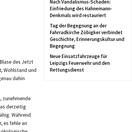
Nach Vandalismus-Schaden:
Einfriedung des Hahnemann-
Denkmals wird restauriert
Tag der Begegnung an der
Fahrradkirche Zöbigker verbindet
Geschichte, Erinnerungskultur und
Begegnung
Neue Einsatzfahrzeuge für
 Blase des Jetzt
Leipzigs Feuerwehr und den
Rettungsdienst
ft, Wohlstand und
 genau dahin
se, zunehmende
as derzeitig
fähig. Während
, es fehle an
-ökologische