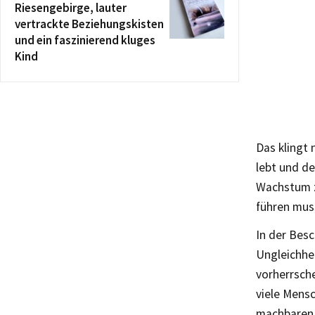
Riesengebirge, lauter
vertrackte Beziehungskisten
und ein faszinierend kluges
Kind
Das klingt 
lebt und de
Wachstum zu
führen mus
In der Bes
Ungleichhe
vorherrsche
viele Mensc
machbaren 