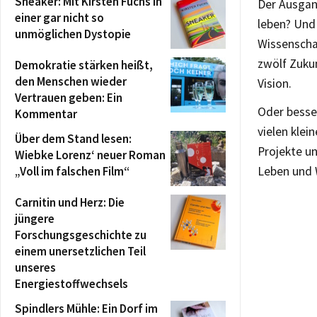
Sneaker: Mit Kirsten Fuchs in
Der Ausgan
einer gar nicht so
leben? Und
unmöglichen Dystopie
Wissenschaf
zwölf Zuku
Demokratie stärken heißt,
den Menschen wieder
Vision.
Vertrauen geben: Ein
Oder besse
Kommentar
vielen klei
Über dem Stand lesen:
Projekte un
Wiebke Lorenz‘ neuer Roman
„Voll im falschen Film“
Leben und 
Carnitin und Herz: Die
jüngere
Forschungsgeschichte zu
einem unersetzlichen Teil
unseres
Energiestoffwechsels
Spindlers Mühle: Ein Dorf im