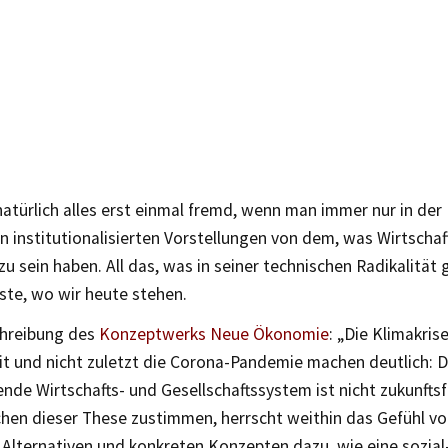
natürlich alles erst einmal fremd, wenn man immer nur in der
n institutionalisierten Vorstellungen von dem, was Wirtscha
 sein haben. All das, was in seiner technischen Radikalität
ste, wo wir heute stehen.
chreibung des
Konzeptwerks Neue Ökonomie
: „Die Klimakri
it und nicht zuletzt die Corona-Pandemie machen deutlich: D
nde Wirtschafts- und Gesellschaftssystem ist nicht zukunfts
hen dieser These zustimmen, herrscht weithin das Gefühl vor
Alternativen und konkreten Konzepten dazu, wie eine sozial