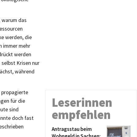
t, warum das
Ressourcen
ke werden, die
en immer mehr
edrückt werden
selbst Krisen nur
wächst, während
n propagierte
Leserinnen
gen für die
ute sind
empfehlen
önnte doch fast
geschrieben
Antragsstau beim
Wohngeld in Sachsen: