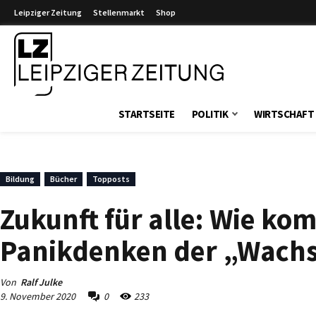
Leipziger Zeitung
Stellenmarkt
Shop
Leipziger Zeitung
STARTSEITE
POLITIK
WIRTSCHAFT
Bildung
Bücher
Topposts
Zukunft für alle: Wie k
Panikdenken der „Wach
Von
Ralf Julke
9. November 2020
0
233