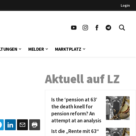
Login
LTUNGEN
MELDER
MARKTPLATZ
Aktuell auf LZ
Is the ‘pension at 63’
the death knell for
pension reform? An
attempt at an analysis
Ist die „Rente mit 63“