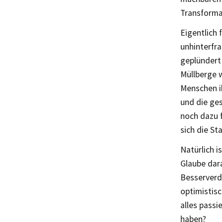
Transformat
Eigentlich 
unhinterfr
geplündert
Müllberge 
Menschen i
und die ges
noch dazu 
sich die S
Natürlich i
Glaube dar
Besserverd
optimistisc
alles passi
haben?