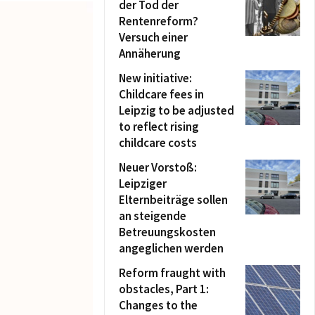
der Tod der
Rentenreform?
Versuch einer
Annäherung
New initiative:
Childcare fees in
Leipzig to be adjusted
to reflect rising
childcare costs
Neuer Vorstoß:
Leipziger
Elternbeiträge sollen
an steigende
Betreuungskosten
angeglichen werden
Reform fraught with
obstacles, Part 1:
Changes to the