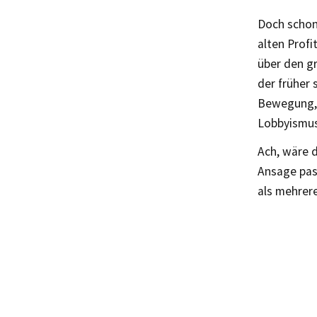
Doch schon 
alten Profi
über den g
der früher
Bewegung, 
Lobbyismus
Ach, wäre d
Ansage pass
als mehrer