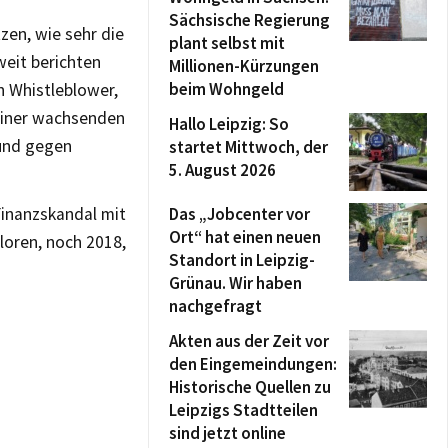
Sächsische Regierung
zen, wie sehr die
plant selbst mit
weit berichten
Millionen-Kürzungen
beim Wohngeld
n Whistleblower,
 einer wachsenden
Hallo Leipzig: So
 und gegen
startet Mittwoch, der
5. August 2026
Finanzskandal mit
Das „Jobcenter vor
Ort“ hat einen neuen
loren, noch 2018,
Standort in Leipzig-
Grünau. Wir haben
nachgefragt
Akten aus der Zeit vor
den Eingemeindungen:
Historische Quellen zu
Leipzigs Stadtteilen
sind jetzt online