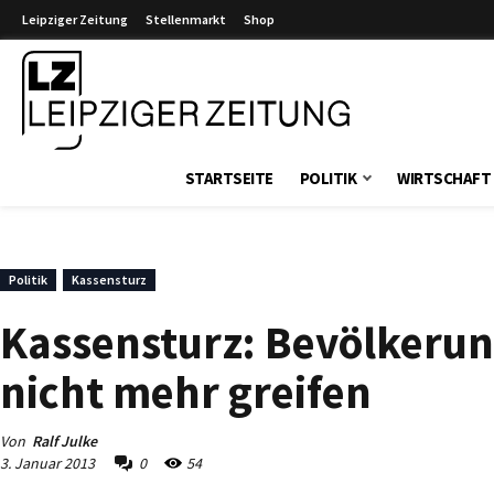
Leipziger Zeitung
Stellenmarkt
Shop
Leipziger Zeitung
STARTSEITE
POLITIK
WIRTSCHAFT
Politik
Kassensturz
Kassensturz: Bevölkeru
nicht mehr greifen
Von
Ralf Julke
3. Januar 2013
0
54