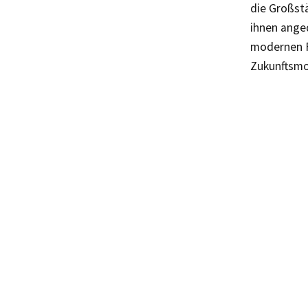
die Großstä
ihnen ange
modernen F
Zukunftsmo