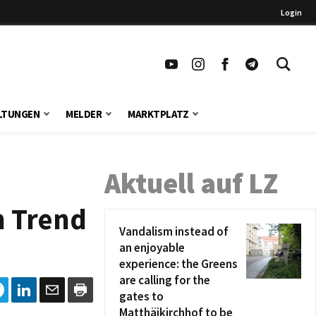
Login
LTUNGEN
MELDER
MARKTPLATZ
Aktuell auf LZ
n Trend
Vandalism instead of
an enjoyable
experience: the Greens
are calling for the
gates to
Matthäikirchhof to be