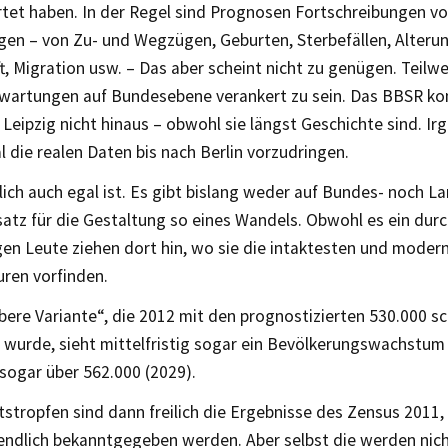
tet haben. In der Regel sind Prognosen Fortschreibungen v
gen – von Zu- und Wegzügen, Geburten, Sterbefällen, Alteru
t, Migration usw. – Das aber scheint nicht zu genügen. Teilwe
rwartungen auf Bundesebene verankert zu sein. Das BBSR k
 Leipzig nicht hinaus – obwohl sie längst Geschichte sind. I
l die realen Daten bis nach Berlin vorzudringen.
lich auch egal ist. Es gibt bislang weder auf Bundes- noch 
satz für die Gestaltung so eines Wandels. Obwohl es ein du
ngen Leute ziehen dort hin, wo sie die intaktesten und moder
uren vorfinden.
bere Variante“, die 2012 mit den prognostizierten 530.000 s
n wurde, sieht mittelfristig sogar ein Bevölkerungswachstum
sogar über 562.000 (2029).
tropfen sind dann freilich die Ergebnisse des Zensus 2011, 
endlich bekanntgegeben werden. Aber selbst die werden nich