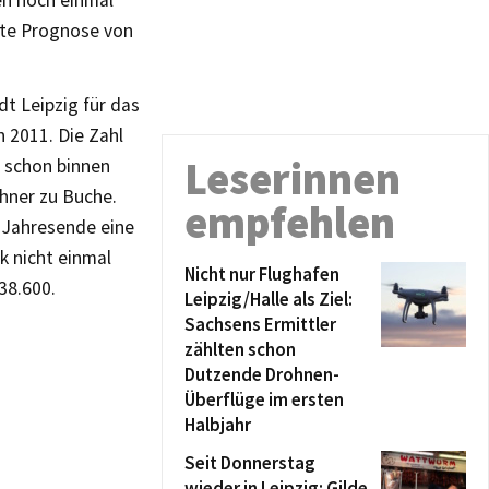
en noch einmal
ste Prognose von
t Leipzig für das
 2011. Die Zahl
Leserinnen
o schon binnen
ohner zu Buche.
empfehlen
m Jahresende eine
k nicht einmal
Nicht nur Flughafen
38.600.
Leipzig/Halle als Ziel:
Sachsens Ermittler
zählten schon
Dutzende Drohnen-
Überflüge im ersten
Halbjahr
Seit Donnerstag
wieder in Leipzig: Gilde