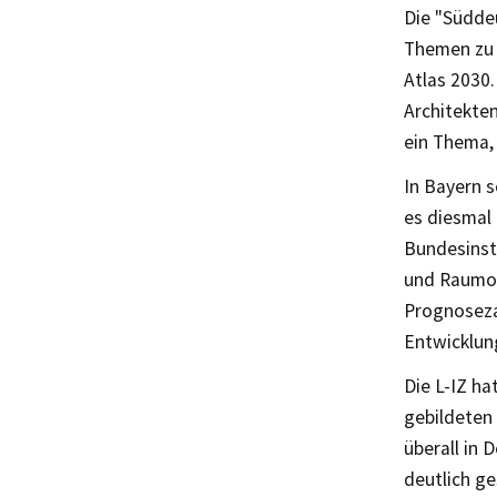
Die "Süddeu
Themen zu b
Atlas 2030.
Architekten
ein Thema, 
In Bayern s
es diesmal 
Bundesinst
und Raumord
Prognosezah
Entwicklun
Die L-IZ ha
gebildeten 
überall in 
deutlich ge