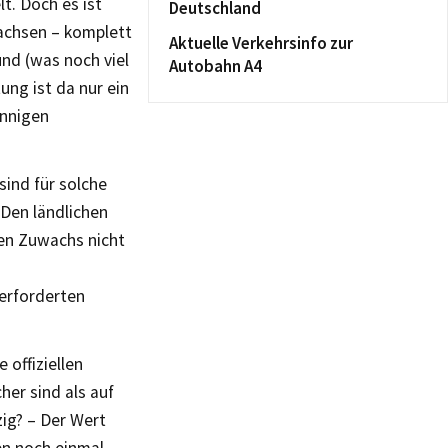
t. Doch es ist
Deutschland
Sachsen – komplett
Aktuelle Verkehrsinfo zur
und (was noch viel
Autobahn A4
ung ist da nur ein
innigen
ind für solche
 Den ländlichen
en Zuwachs nicht
berforderten
 offiziellen
er sind als auf
ig? – Der Wert