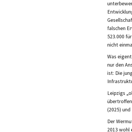
unterbewer
Entwicklun
Gesellschaf
falschen E
523.000 für
nicht einma
Was eigent
nur den An
ist: Die ju
Infrastrukt
Leipzigs „o
übertroffe
(2025) und 
Der Wermuts
2013 wohl 