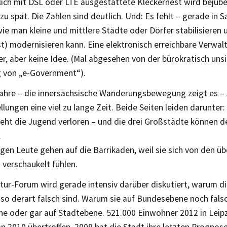
ich mit DSL oder LTE ausgestattete Kleckernest wird bejubel
zu spät. Die Zahlen sind deutlich. Und: Es fehlt – gerade in 
wie man kleine und mittlere Städte oder Dörfer stabilisieren 
st) modernisieren kann. Eine elektronisch erreichbare Verwalt
r, aber keine Idee. (Mal abgesehen von der bürokratisch uns
 von „e-Government“).
ahre – die innersächsische Wanderungsbewegung zeigt es – s
lungen eine viel zu lange Zeit. Beide Seiten leiden darunter:
eht die Jugend verloren – und die drei Großstädte können d
.
gen Leute gehen auf die Barrikaden, weil sie sich von den ü
erschaukelt fühlen.
tur-Forum wird gerade intensiv darüber diskutiert, warum die
o derart falsch sind. Warum sie auf Bundesebene noch falsch
e oder gar auf Stadtebene. 521.000 Einwohner 2012 in Leipz