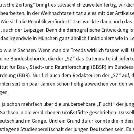
tsche Zeitung" bringt es tatsächlich zuweilen fertig, wirkli
earbeiten. In der Weihnachtszeit tat sie es mit der Artikels
 Wie sich die Republik verändert". Das weckte dann auch das 
, auch der Leipziger. Denn die demografische Entwicklung ist
das irgendwie in München ganz ähnlich funktioniert wie in Le
o wie in Sachsen. Wenn man die Trends wirklich fassen will.
eine Bundesbehörde, die der „SZ“ das Datenmaterial lieferte
itut für Bau-, Stadt- und Raumforschung (BBSR) im Bundes
nung (BBR). Nur fiel auch dem Redakteuren der „SZ“ auf, das
len seit ein paar Jahren schon heftig abweichen von den wi
gen.
t ja schon mehrfach über die unübersehbare „Flucht“ der jun
Sachsen in die verbliebenen Großstädte geschrieben. Dasselb
Deutschland im Gange. Und ein Grund dafür könnte die in den
stiegene Studienbereitschaft der jungen Deutschen sein. Es 