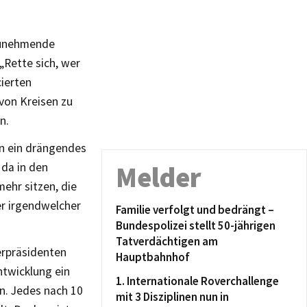
 zunehmende
„Rette sich, wer
cierten
von Kreisen zu
n.
en ein drängendes
 da in den
Melder
mehr sitzen, die
er irgendwelcher
Familie verfolgt und bedrängt –
Bundespolizei stellt 50-jährigen
Tatverdächtigen am
erpräsidenten
Hauptbahnhof
ntwicklung ein
1. Internationale Roverchallenge
n. Jedes nach 10
mit 3 Disziplinen nun in