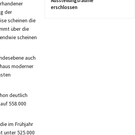
Ausstellungsräume
orhandener
erschlossen
ng der
ise scheinen die
ommt über die
rgendwie scheinen
Landesebene auch
rchaus moderner
nsten
chon deutlich
 auf 558.000
die im Frühjahr
t unter 525.000