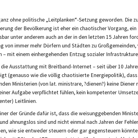
 ganz ohne politische „Leitplanken“-Setzung geworden. Die
erung der Bevölkerung ist eher ein chaotischer Vorgang, ein 
sbar unter anderem auch an der in den letzten 15 Jahren for
ng von immer mehr Dörfern und Städten zu Großgemeinden, 
n – mit einem einhergehenden Entzug sozialer Infrastrukture
 die Ausstattung mit Breitband-Internet – seit über 10 Jahr
gt (genauso wie die völlig chaotisierte Energiepolitik), dass
den Ministerien (von lat. ministrare, ?dienen?) keine Diener 
deiner Aufgabe verpflichtet fühlen, kein kompetenter Umsetz
enter) Leitlinien.
iner der Gründe dafür ist, dass die weisunggebenden Minist
 und ahnungslos sind und nicht einmal nach Jahren der Fehle
den, wie sie entweder steuern oder gar gegensteuern könnte