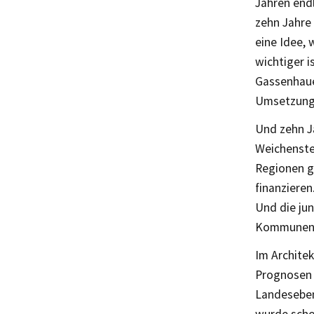
Jahren endl
zehn Jahre 
eine Idee, 
wichtiger i
Gassenhaue
Umsetzung
Und zehn J
Weichenstel
Regionen g
finanzieren
Und die jun
Kommunen v
Im Architek
Prognosen s
Landeseben