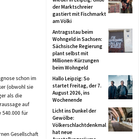
der Marktschreier
gastiert mit Fischmarkt
am Völki
Antragsstau beim
Wohngeld in Sachsen:
Sächsische Regierung
plant selbst mit
Millionen-Kürzungen
beim Wohngeld
rognose schon im
Hallo Leipzig: So
startet Freitag, der 7.
ker (obwohl sie
August 2026, ins
er als die
Wochenende
oraussage auf
Licht ins Dunkel der
e 540.000 für
Gewölbe:
Völkerschlachtdenkmal
hat neue
rnen Gesellschaft