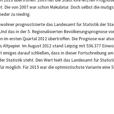
n 2010 übertroffen. 2009 hat die Stadt ihre letzten Prognos
et. Die von 2007 war schon Makulatur. Doch selbst die mutig
eder zu niedrig.
wohner prognostizierte das Landesamt für Statistik der Stad
Und das in der 5. Regionalisierten Bevölkerungsprognose von
n im ersten Quartal 2012 übertroffen. Die Prognose war als
s Altpapier. Im August 2012 stand Leipzig mit 536.377 Einw
t einiges darauf schließen, dass in dieser Fortschreibung a
der Statistik steht. Den Wert hielt das Landesamt für Statisti
 für möglich. Für 2015 war die optimistischste Variante eine 5