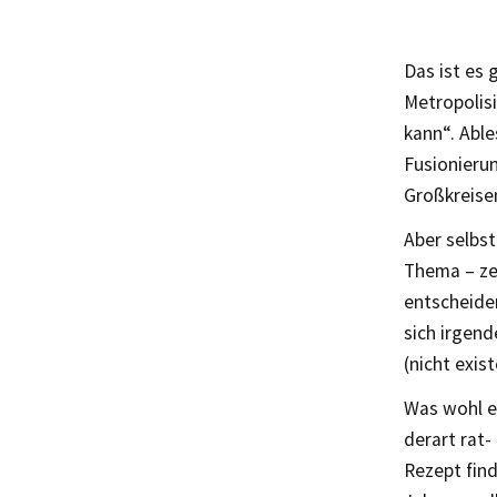
Das ist es
Metropolisi
kann“. Able
Fusionieru
Großkreise
Aber selbst
Thema – zei
entscheiden
sich irgen
(nicht exist
Was wohl e
derart rat-
Rezept fin