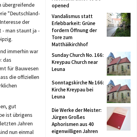
ch übergreifende
opened
erie "Deutschland-
Vandalismus statt
Interesse der
Erlebbarkeit: Grüne
fordern Öffnung der
 - man staunt ja -
Tore zum
ipzig.
Matthäikirchhof
 Und immerhin war
Sunday Church No. 166:
: das
Kreypau Church near
amt für Bauwesen
Leuna
s die offiziellen
Sonntagskirche № 166:
rklichen
Kirche Kreypau bei
Leuna
gen, gut
Die Werke der Meister:
e ist übrigens
Jürgen Großes
 letzten Jahren
Aphorismen aus 40
eigenwilligen Jahren
sind nun einmal