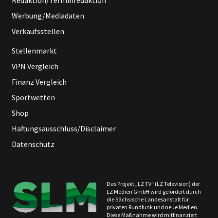
Redaktion/Terminredaktion
Werbung/Mediadaten
Verkaufsstellen
Stellenmarkt
VPN Vergleich
Finanz Vergleich
Sportwetten
Shop
Haftungsausschluss/Disclaimer
Datenschutz
Das Projekt „LZ TV“ (LZ Television) der
LZ Medien GmbH wird gefördert durch
die Sächsische Landesanstalt für
privaten Rundfunk und neue Medien.
Diese Maßnahme wird mitfinanziert