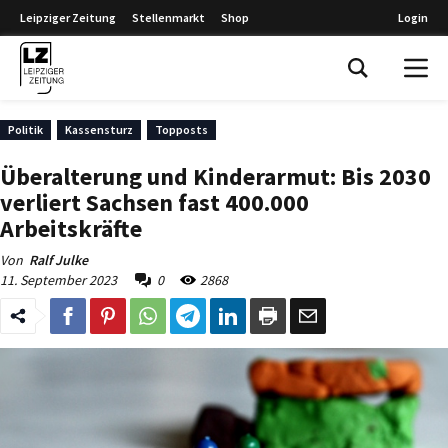
Leipziger Zeitung
Stellenmarkt
Shop
Login
Leipziger Zeitung
Politik
Kassensturz
Topposts
Überalterung und Kinderarmut: Bis 2030
verliert Sachsen fast 400.000
Arbeitskräfte
Von
Ralf Julke
11. September 2023
0
2868