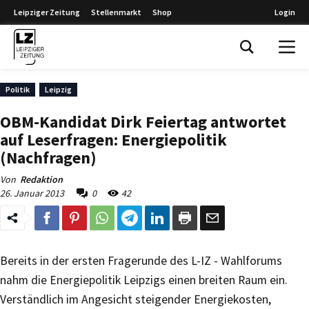
Leipziger Zeitung
Stellenmarkt
Shop
Login
Leipziger Zeitung
Politik
Leipzig
OBM-Kandidat Dirk Feiertag antwortet
auf Leserfragen: Energiepolitik
(Nachfragen)
Von
Redaktion
26. Januar 2013
0
42
Bereits in der ersten Fragerunde des L-IZ - Wahlforums
nahm die Energiepolitik Leipzigs einen breiten Raum ein.
Verständlich im Angesicht steigender Energiekosten,