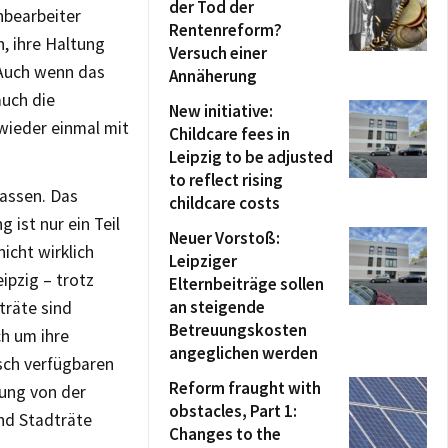
der Tod der
hbearbeiter
Rentenreform?
h, ihre Haltung
Versuch einer
 Auch wenn das
Annäherung
auch die
New initiative:
 wieder einmal mit
Childcare fees in
Leipzig to be adjusted
to reflect rising
lassen. Das
childcare costs
 ist nur ein Teil
Neuer Vorstoß:
icht wirklich
Leipziger
ipzig – trotz
Elternbeiträge sollen
an steigende
träte sind
Betreuungskosten
ch um ihre
angeglichen werden
sch verfügbaren
Reform fraught with
ung von der
obstacles, Part 1:
nd Stadträte
Changes to the