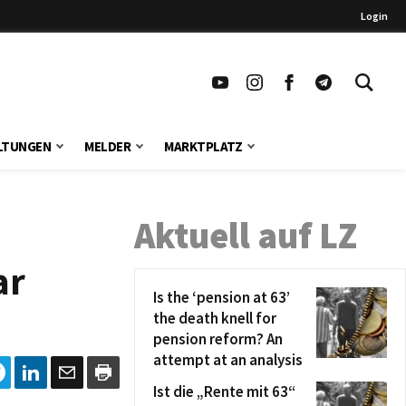
Login
LTUNGEN
MELDER
MARKTPLATZ
Aktuell auf LZ
ar
Is the ‘pension at 63’
the death knell for
pension reform? An
attempt at an analysis
Ist die „Rente mit 63“