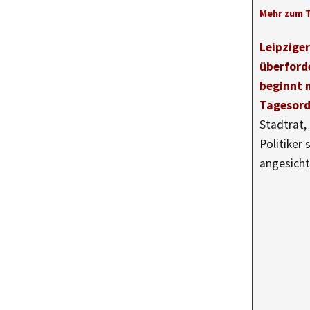
Mehr zum 
Leipzige
überford
beginnt 
Tagesor
Stadtrat,
Politiker 
angesich