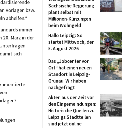
ndardisierende
Sächsische Regierung
an Vorlagen bzw.
plant selbst mit
n abhelfen.“
Millionen-Kürzungen
beim Wohngeld
Standards immer
Hallo Leipzig: So
m 20. März in der
startet Mittwoch, der
Unterfragen
5. August 2026
 damit sich
Das „Jobcenter vor
Ort“ hat einen neuen
Standort in Leipzig-
Grünau. Wir haben
okumentierte
nachgefragt
iven
Akten aus der Zeit vor
orlagen?
den Eingemeindungen:
Historische Quellen zu
Leipzigs Stadtteilen
gelungen
sind jetzt online