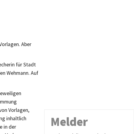
Vorlagen. Aber
echerin für Stadt
effen Wehmann. Auf
jeweiligen
stimmung
 von Vorlagen,
Melder
ng inhaltlich
e in der