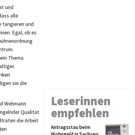
at und
ass alle
e tangieren und
nnen. Egal, ob es
ebührenordnung
entrum.
 dem Thema
ltiger.
enken
digen sie die
Leserinnen
 und Wehmann
empfehlen
angelnder Qualität
träten die Arbeit
Antragsstau beim
ten
Wohngeld in Sachsen: