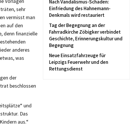
he Vorlagen
Nach Vandalismus-Schaden:
Einfriedung des Hahnemann-
träten, sehr
Denkmals wird restauriert
agen vermisst man
Tag der Begegnung an der
gen auf den
Fahrradkirche Zöbigker verbindet
e, denn finanzielle
Geschichte, Erinnerungskultur und
 bestehenden
Begegnung
wieder anderes
Neue Einsatzfahrzeuge für
 etwas, was
Leipzigs Feuerwehr und den
Rettungsdienst
ngen der
dtrat beschlossen
eitsplätze“ und
struktur. Das
 Kindern aus.“