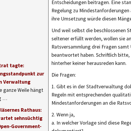
Entscheidungen beitragen. Eine sta
Regelung zu Mindestanforderungen 
ihre Umsetzung würde diesen Mängel
Und weil selbst die beschlossenen 
seltener erfüllt werden, wollen sie a
Ratsversammlung drei Fragen samt 
beantwortet haben. Schriftlich bitte,
hinterher keiner herausreden kann.
trat tagte:
ngsstandpunkt zur
Die Fragen:
n Verwaltung
1. Gibt es in der Stadtverwaltung d
e ganze Weile hängt
Regeln mit entsprechenden qualitat
ag …
Mindestanforderungen an die Ratsv
Gläsernes Rathaus:
2. Wenn ja,
wartet sehnsüchtig
a. In welcher Vorlage sind diese Re
Open-Government-