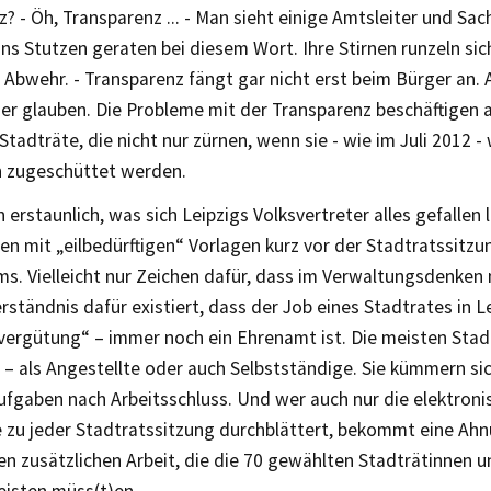
? - Öh, Transparenz ... - Man sieht einige Amtsleiter und Sac
ins Stutzen geraten bei diesem Wort. Ihre Stirnen runzeln sic
 Abwehr. - Transparenz fängt gar nicht erst beim Bürger an.
er glauben. Die Probleme mit der Transparenz beschäftigen 
tadträte, die nicht nur zürnen, wenn sie - wie im Juli 2012 -
n zugeschüttet werden.
n erstaunlich, was sich Leipzigs Volksvertreter alles gefallen 
n mit „eilbedürftigen“ Vorlagen kurz vor der Stadtratssitzung
s. Vielleicht nur Zeichen dafür, dass im Verwaltungsdenken n
rständnis dafür existiert, dass der Job eines Stadtrates in Le
ergütung“ – immer noch ein Ehrenamt ist. Die meisten Stad
 – als Angestellte oder auch Selbstständige. Sie kümmern si
ufgaben nach Arbeitsschluss. Und wer auch nur die elektroni
zu jeder Stadtratssitzung durchblättert, bekommt eine Ahn
n zusätzlichen Arbeit, die die 70 gewählten Stadträtinnen u