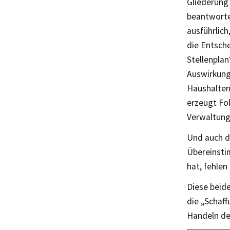
Gliederung 
beantworte
ausführlich
die Entsch
Stellenplan
Auswirkung
Haushalten
erzeugt Fo
Verwaltung
Und auch d
Übereinsti
hat, fehlen
Diese beid
die „Schaf
Handeln der