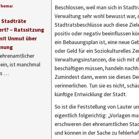
Thema:
Beschlossen, weil man sich in Stadtr
Verwaltung sehr wohl bewusst war, d
r Stadträte
Stadtratsbeschlüsse auch diese Ziel
ert? – Ratssitzung
positiv oder negativ beeinflussen kö
mit Unmut über
ein Bebauungsplan ist, eine neue G
dnung
oder Geld für ein Soziokulturelles Z
 ehrenamtlicher
Verwaltungsinstanzen, die sich mit
sein, ist manchmal
beschäftigen müssen, handeln nachha
ts …
Zumindest dann, wenn sie dieses D
verinnerlichen. Tun sie es nicht, schä
künftige Entwicklung der Stadt.
So ist die Feststellung von Lauter
eigentlich folgerichtig: „Vorlagen m
erschweren den ehrenamtlichen Stad
und können in der Sache zu fehlerhaf