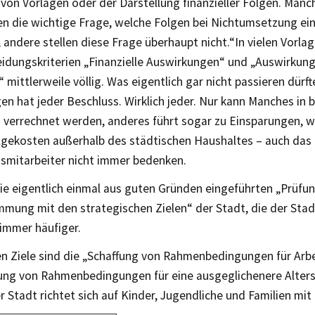
von Vorlagen oder der Darstellung finanzieller Folgen. Manc
n die wichtige Frage, welche Folgen bei Nichtumsetzung ein
, andere stellen diese Frage überhaupt nicht.“In vielen Vorl
eidungskriterien „Finanzielle Auswirkungen“ und „Auswirkun
“ mittlerweile völlig. Was eigentlich gar nicht passieren dürft
en hat jeder Beschluss. Wirklich jeder. Nur kann Manches in
 verrechnet werden, anderes führt sogar zu Einsparungen, 
lgekosten außerhalb des städtischen Haushaltes – auch das
smitarbeiter nicht immer bedenken.
ie eigentlich einmal aus guten Gründen eingeführten „Prüfu
mmung mit den strategischen Zielen“ der Stadt, die der Sta
 immer häufiger.
en Ziele sind die „Schaffung von Rahmenbedingungen für Arb
fung von Rahmenbedingungen für eine ausgeglichenere Alters
 Stadt richtet sich auf Kinder, Jugendliche und Familien mit