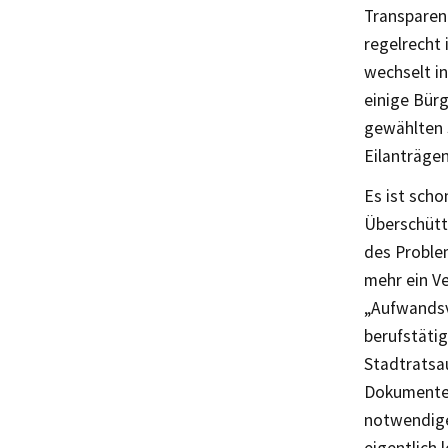
Transparenz
regelrecht 
wechselt in
einige Bürg
gewählten S
Eilanträge
Es ist scho
Überschütte
des Problem
mehr ein Ve
„Aufwandsv
berufstätig
Stadtratsa
Dokumente 
notwendige