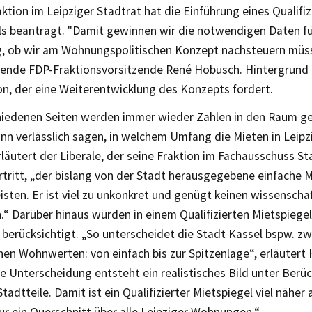
ktion im Leipziger Stadtrat hat die Einführung eines Qualifiz
ls beantragt. "Damit gewinnen wir die notwendigen Daten fü
g, ob wir am Wohnungspolitischen Konzept nachsteuern müss
etende FDP-Fraktionsvorsitzende René Hobusch. Hintergrund i
on, der eine Weiterentwicklung des Konzepts fordert.
hiedenen Seiten werden immer wieder Zahlen in den Raum g
n verlässlich sagen, in welchem Umfang die Mieten in Leipzi
rläutert der Liberale, der seine Fraktion im Fachausschuss S
tritt, „der bislang von der Stadt herausgegebene einfache M
eisten. Er ist viel zu unkonkret und genügt keinen wissenschaf
“ Darüber hinaus würden in einem Qualifizierten Mietspiegel
erücksichtigt. „So unterscheidet die Stadt Kassel bspw. zw
en Wohnwerten: von einfach bis zur Spitzenlage“, erläutert
e Unterscheidung entsteht ein realistisches Bild unter Berü
Stadtteile. Damit ist ein Qualifizierter Mietspiegel viel näher 