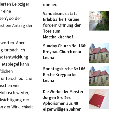
ierten Leipziger
opened
r eine
Vandalismus statt
en", so der
Erlebbarkeit: Grüne
fordern Öffnung der
st ein Antrag der
Tore zum
Matthäikirchhof
eworfen. Aber
Sunday Church No. 166:
g tatsächlich
Kreypau Church near
tadtentwicklung
Leuna
ietspiegel kann
Sonntagskirche № 166:
tlichen
Kirche Kreypau bei
 unterschiedliche
Leuna
ischen vier
Die Werke der Meister:
 Hobusch weiter,
Jürgen Großes
cksichtigung der
Aphorismen aus 40
an der Wirklichkeit
eigenwilligen Jahren