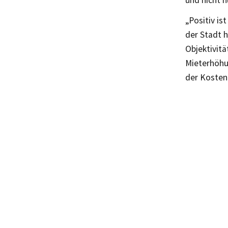
und nicht n
„Positiv is
der Stadt h
Objektivitä
Mieterhöhu
der Kosten