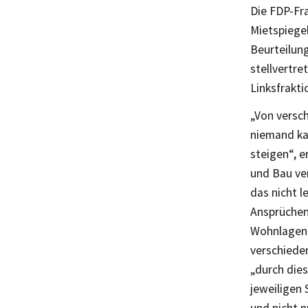
Die FDP-Fra
Mietspiege
Beurteilun
stellvertr
Linksfrakti
„Von versc
niemand kan
steigen“, e
und Bau ver
das nicht l
Ansprüchen.
Wohnlagen b
verschieden
„durch dies
jeweiligen 