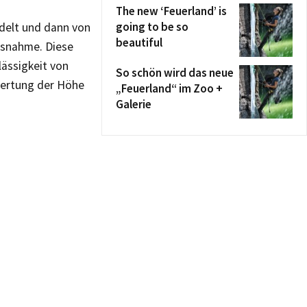
The new ‘Feuerland’ is
going to be so
ndelt und dann von
beautiful
ussnahme. Diese
lässigkeit von
So schön wird das neue
wertung der Höhe
„Feuerland“ im Zoo +
Galerie