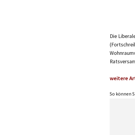
Die Liberal
(Fortschre
Wohnraumve
Ratsversam
weitere Ar
So können Si