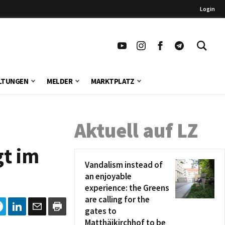
Login
LTUNGEN
MELDER
MARKTPLATZ
Aktuell auf LZ
gt im
Vandalism instead of
an enjoyable
experience: the Greens
are calling for the
gates to
Matthäikirchhof to be