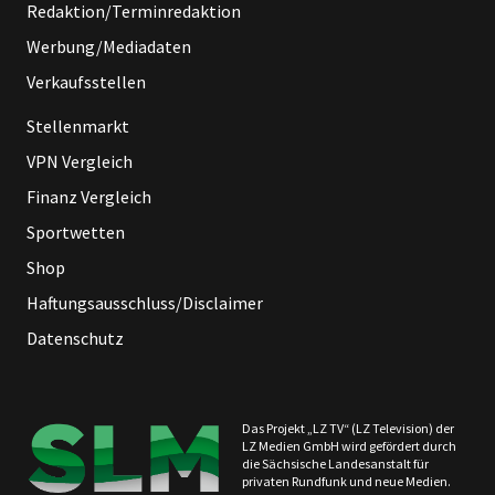
Redaktion/Terminredaktion
Werbung/Mediadaten
Verkaufsstellen
Stellenmarkt
VPN Vergleich
Finanz Vergleich
Sportwetten
Shop
Haftungsausschluss/Disclaimer
Datenschutz
Das Projekt „LZ TV“ (LZ Television) der
LZ Medien GmbH wird gefördert durch
die Sächsische Landesanstalt für
privaten Rundfunk und neue Medien.