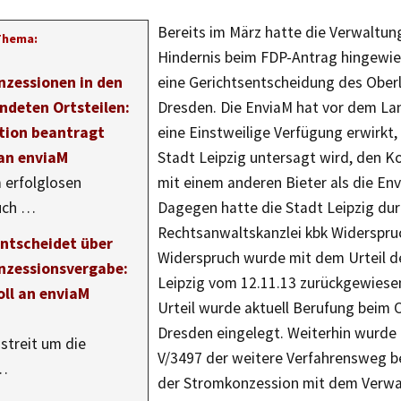
Bereits im März hatte die Verwaltung
Thema:
Hindernis beim FDP-Antrag hingewies
zessionen in den
eine Gerichtsentscheidung des Ober
ndeten Ortsteilen:
Dresden. Die EnviaM hat vor dem Lan
tion beantragt
eine Einstweilige Verfügung erwirkt,
an enviaM
Stadt Leipzig untersagt wird, den K
 erfolglosen
mit einem anderen Bieter als die Env
uch …
Dagegen hatte die Stadt Leipzig dur
Rechtsanwaltskanzlei kbk Widerspruc
entscheidet über
Widerspruch wurde mit dem Urteil d
zessionsvergabe:
Leipzig vom 12.11.13 zurückgewiese
oll an enviaM
Urteil wurde aktuell Berufung beim 
Dresden eingelegt. Weiterhin wurde 
streit um die
V/3497 der weitere Verfahrensweg b
…
der Stromkonzession mit dem Verw