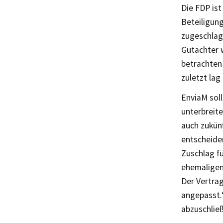
Die FDP ist
Beteiligun
zugeschlag
Gutachter 
betrachten 
zuletzt lag
EnviaM soll
unterbreite
auch zukünf
entscheide
Zuschlag fü
ehemaligen
Der Vertrag
angepasst.
abzuschlie