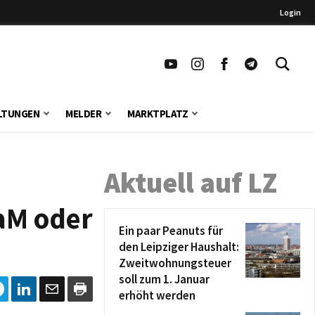
Login
LTUNGEN
MELDER
MARKTPLATZ
Aktuell auf LZ
iaM oder
Ein paar Peanuts für
den Leipziger Haushalt:
Zweitwohnungsteuer
soll zum 1. Januar
erhöht werden