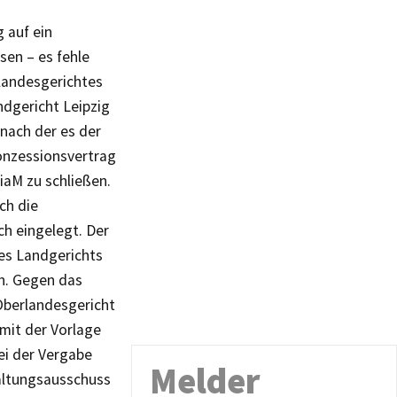
 auf ein
en – es fehle
landesgerichtes
dgericht Leipzig
 nach der es der
onzessionsvertrag
iaM zu schließen.
ch die
h eingelegt. Der
es Landgerichts
n. Gegen das
Oberlandesgericht
mit der Vorlage
ei der Vergabe
Melder
altungsausschuss