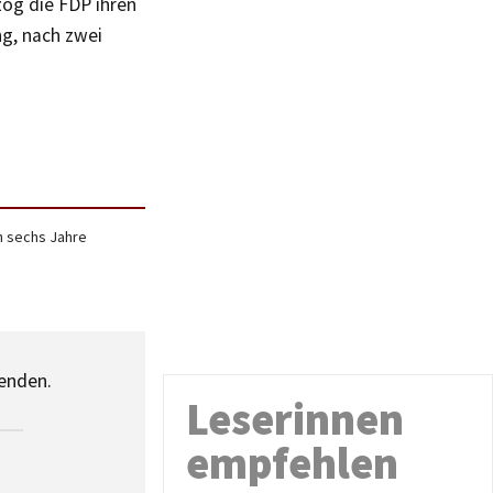
zog die FDP ihren
ng, nach zwei
n sechs Jahre
senden.
Leserinnen
empfehlen