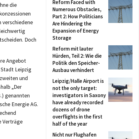
Reform Faced with
ohne die
Numerous Obstacles,
skonzessionen
Part 2: How Politicians
h verschiedene
Are Hindering the
Expansion of Energy
leichwertig
Storage
ntscheiden. Doch
Reform mit lauter
Hürden, Teil 2: Wie die
sere Angebot
Politik den Speicher-
 Stadt Leipzig
Ausbau verhindert
m zweiten und
Leipzig/Halle Airport is
halb „Der
not the only target:
investigators in Saxony
3.) genannten
have already recorded
sche Energie AG.
dozens of drone
rechend
overflights in the first
e Verträge
half of the year
Nicht nur Flughafen