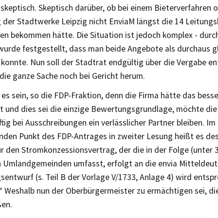
 skeptisch. Skeptisch darüber, ob bei einem Bieterverfahren 
g der Stadtwerke Leipzig nicht EnviaM längst die 14 Leitung
en bekommen hätte. Die Situation ist jedoch komplex - durc
wurde festgestellt, dass man beide Angebote als durchaus g
konnte. Nun soll der Stadtrat endgültig über die Vergabe e
 die ganze Sache noch bei Gericht herum.
 es sein, so die FDP-Fraktion, denn die Firma hätte das bes
t und dies sei die einzige Bewertungsgrundlage, möchte die
tig bei Ausschreibungen ein verlässlicher Partner bleiben. I
nden Punkt des FDP-Antrages in zweiter Lesung heißt es des
r den Stromkonzessionsvertrag, der die in der Folge (unter 
 Umlandgemeinden umfasst, erfolgt an die envia Mitteldeut
sentwurf (s. Teil B der Vorlage V/1733, Anlage 4) wird entsp
“ Weshalb nun der Oberbürgermeister zu ermächtigen sei, di
ßen.