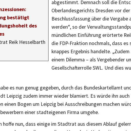
abgestimmt. Demnach soll die Ents
zessionen:
Oberlandesgerichts Dresden vor der
ng bestätigt
Beschlussfassung über die Vergabe
dungshoheit des
werden“, so der Verwaltungsstandpu
es
mündlichen Einführung erörterte Rei
rat Reik Hesselbarth
die FDP-Fraktion nochmals, dass es s
knappes Ergebnis handelte. „Zudem s
einem Dilemma – als Vergebender un
Gesellschafterrolle SWL. Und dies w
abe es nun genug gegeben, durch das Bundeskartellamt und
adt Leipzig zudem immer wieder blamiert. Es würde ihn auch
n einen Bogen um Leipzig bei Ausschreibungen machen wür
tbewerbern einer stadteigenen Firma umgehe.
 hoffe nun, dass einige im Stadtrat aus diesem Ablauf geler