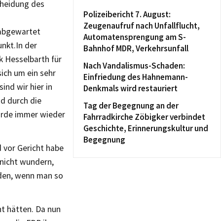
cheidung des
Polizeibericht 7. August:
Zeugenaufruf nach Unfallflucht,
 abgewartet
Automatensprengung am S-
nkt.In der
Bahnhof MDR, Verkehrsunfall
k Hesselbarth für
Nach Vandalismus-Schaden:
ich um ein sehr
Einfriedung des Hahnemann-
ind wir hier in
Denkmals wird restauriert
d durch die
Tag der Begegnung an der
urde immer wieder
Fahrradkirche Zöbigker verbindet
Geschichte, Erinnerungskultur und
Begegnung
 vor Gericht habe
 nicht wundern,
den, wenn man so
nt hätten. Da nun