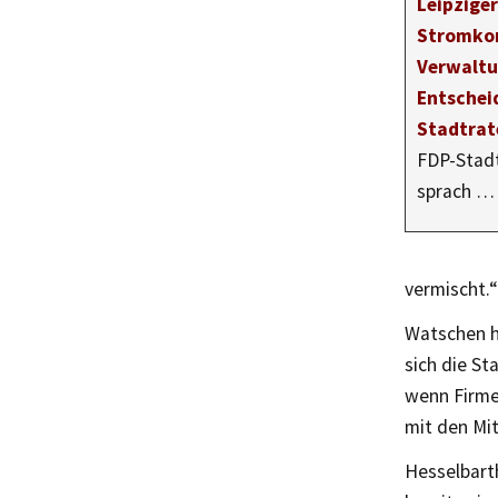
Leipziger
Stromkon
Verwaltu
Entschei
Stadtrat
FDP-Stadt
sprach …
vermischt.“
Watschen h
sich die St
wenn Firme
mit den Mi
Hesselbarth