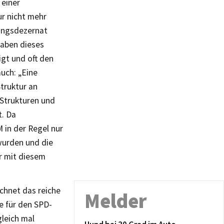
 einer
ur nicht mehr
tungsdezernat
fgaben dieses
gt und oft den
auch: „Eine
Struktur an
Strukturen und
t. Da
 in der Regel nur
wurden und die
r mit diesem
chnet das reiche
Melder
e für den SPD-
leich mal