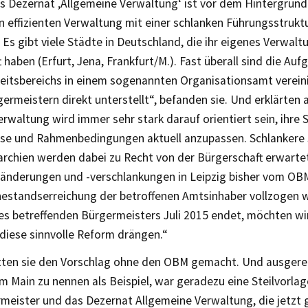
s Dezernat ‚Allgemeine Verwaltung‘ ist vor dem Hintergrund
 effizienten Verwaltung mit einer schlanken Führungsstrukt
Es gibt viele Städte in Deutschland, die ihr eigenes Verwal
 haben (Erfurt, Jena, Frankfurt/M.). Fast überall sind die Au
eitsbereichs in einem sogenannten Organisationsamt vereini
ermeistern direkt unterstellt“, befanden sie. Und erklärten 
waltung wird immer sehr stark darauf orientiert sein, ihre 
sse und Rahmenbedingungen aktuell anzupassen. Schlankere 
archien werden dabei zu Recht von der Bürgerschaft erwarte
ränderungen und -verschlankungen in Leipzig bisher vom OBM
hestandserreichung der betroffenen Amtsinhaber vollzogen 
es betreffenden Bürgermeisters Juli 2015 endet, möchten wi
diese sinnvolle Reform drängen.“
tten sie den Vorschlag ohne den OBM gemacht. Und ausgere
m Main zu nennen als Beispiel, war geradezu eine Steilvorlag
meister und das Dezernat Allgemeine Verwaltung, die jetzt g