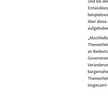
Und bei der
Entwicklun
beispielswe
Aber diese
aufgehobe
„Abschließ
Themenfeld
an Bedeutu
Government
Veränderun
bürgernäher
Themenfeld
insgesamt e