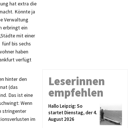
tung hat extra die
macht. Könnte ja
die Verwaltung
 erbringt ein
„Städte mit einer
fünf bis sechs
nwohner haben
ankfurt verfügt
Leserinnen
en hinter den
rnat (das
empfehlen
nd. Das ist eine
tschwingt: Wenn
Hallo Leipzig: So
h stringenter
startet Dienstag, der 4.
ionsverlusten im
August 2026