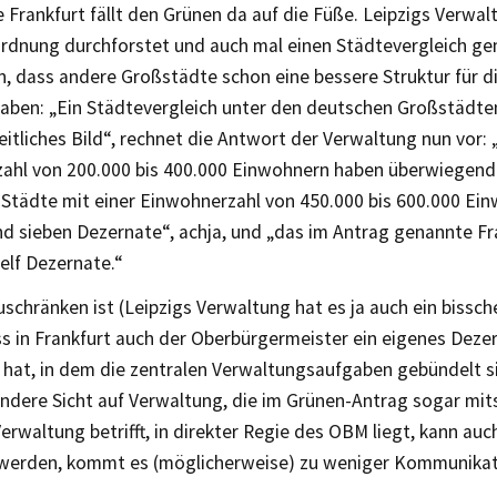
Frankfurt fällt den Grünen da auf die Füße. Leipzigs Verwal
dnung durchforstet und auch mal einen Städtevergleich ge
in, dass andere Großstädte schon eine bessere Struktur für 
aben: „Ein Städtevergleich unter den deutschen Großstädten
heitliches Bild“, rechnet die Antwort der Verwaltung nun vor: 
ahl von 200.000 bis 400.000 Einwohnern haben überwiegend 
 Städte mit einer Einwohnerzahl von 450.000 bis 600.000 Ei
d sieben Dezernate“, achja, und „das im Antrag genannte Fr
elf Dezernate.“
schränken ist (Leipzigs Verwaltung hat es ja auch ein bissch
s in Frankfurt auch der Oberbürgermeister ein eigenes Deze
 hat, in dem die zentralen Verwaltungsaufgaben gebündelt si
andere Sicht auf Verwaltung, die im Grünen-Antrag sogar mi
Verwaltung betrifft, in direkter Regie des OBM liegt, kann auc
werden, kommt es (möglicherweise) zu weniger Kommunikat