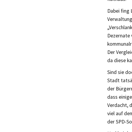
Dabei fing 
Verwaltungs
„Verschlank
Dezernate v
kommunalre
Der Verglei
da diese ka
Sind sie d
Stadt tatsä
der Bürger
dass einig
Verdacht, d
viel auf d
der SPD-So