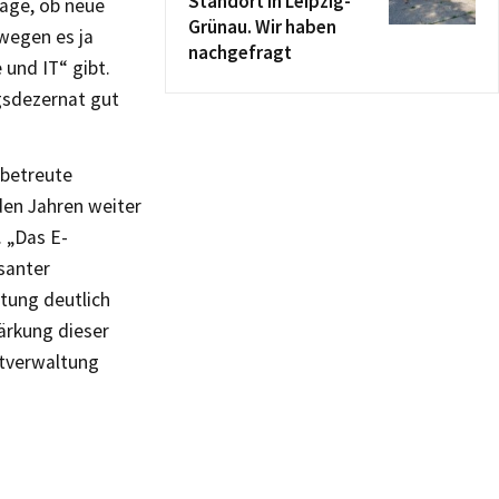
Standort in Leipzig-
rage, ob neue
Grünau. Wir haben
wegen es ja
nachgefragt
 und IT“ gibt.
gsdezernat gut
 betreute
en Jahren weiter
 „Das E-
santer
tung deutlich
tärkung dieser
mtverwaltung