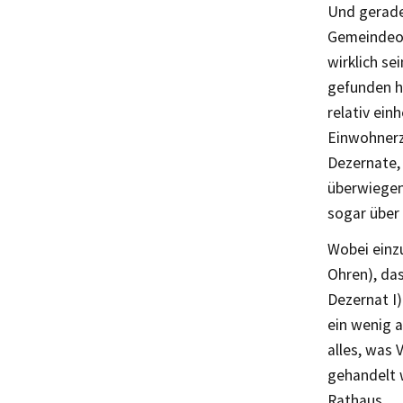
Und gerade 
Gemeindeor
wirklich se
gefunden h
relativ ein
Einwohnerz
Dezernate,
überwiegen
sogar über 
Wobei einzu
Ohren), das
Dezernat I)
ein wenig 
alles, was 
gehandelt 
Rathaus.