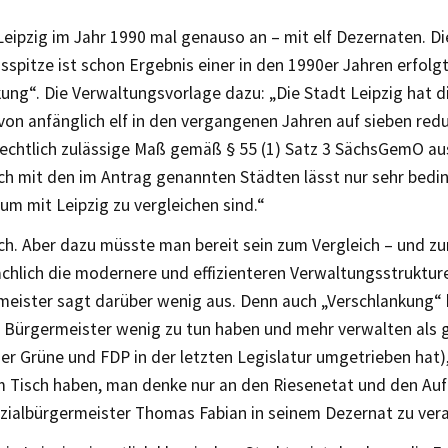
Leipzig im Jahr 1990 mal genauso an – mit elf Dezernaten. Di
spitze ist schon Ergebnis einer in den 1990er Jahren erfolg
ung“. Die Verwaltungsvorlage dazu: „Die Stadt Leipzig hat d
on anfänglich elf in den vergangenen Jahren auf sieben red
chtlich zulässige Maß gemäß § 55 (1) Satz 3 SächsGemO au
ch mit den im Antrag genannten Städten lässt nur sehr bedin
um mit Leipzig zu vergleichen sind.“
och. Aber dazu müsste man bereit sein zum Vergleich – und z
chlich die modernere und effizienteren Verwaltungsstrukture
meister sagt darüber wenig aus. Denn auch „Verschlankung“ 
e Bürgermeister wenig zu tun haben und mehr verwalten als g
er Grüne und FDP in der letzten Legislatur umgetrieben hat)
em Tisch haben, man denke nur an den Riesenetat und den Au
zialbürgermeister Thomas Fabian in seinem Dezernat zu ver