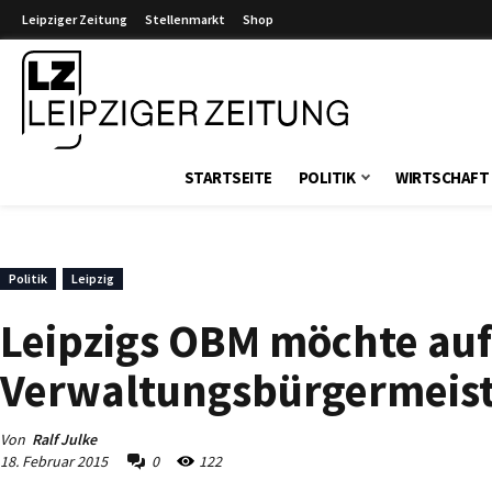
Leipziger Zeitung
Stellenmarkt
Shop
Leipziger Zeitung
STARTSEITE
POLITIK
WIRTSCHAFT
Politik
Leipzig
Leipzigs OBM möchte auf
Verwaltungsbürgermeiste
Von
Ralf Julke
18. Februar 2015
0
122