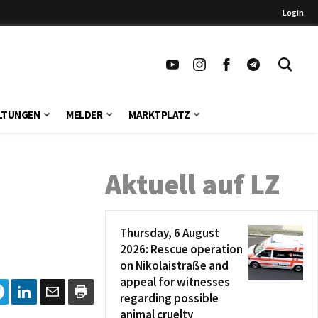
Login
LTUNGEN
MELDER
MARKTPLATZ
Aktuell auf LZ
Thursday, 6 August
2026: Rescue operation
on Nikolaistraße and
appeal for witnesses
regarding possible
animal cruelty