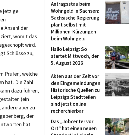
Antragsstau beim
Wohngeld in Sachsen:
e jetzige
Sächsische Regierung
ten
plant selbst mit
ie Anzahl der
Millionen-Kürzungen
uziert, womit das
beim Wohngeld
sgeschöpft wird.
Hallo Leipzig: So
gt Schlüsse zu,
startet Mittwoch, der
5. August 2026
um Prüfen, welche
Akten aus der Zeit vor
n hat. Die Zahl
den Eingemeindungen:
Historische Quellen zu
kann dazu führen,
Leipzigs Stadtteilen
estalten (ein
sind jetzt online
, andere aber zu
recherchierbar
fgabenberg, den
Das „Jobcenter vor
antworten hat.
Ort“ hat einen neuen