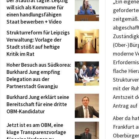
Der Stadtrat tagte: Leipzig
„Ein eigene
will sich als Kommune für
geforderten
einen handlungsfähigen
zeitgemäß. 
Staat bewerben + Video
abgeschafft
Strukturreform für Leipzigs
Zuständigk
Verwaltung: Vorlage der
(Ober-)Bürg
Stadt stößt auf heftige
moderne Ver
Kritik im Rat
Erforderni
Hoher Besuch aus Südkorea:
flache Hier
Burkhard Jung empfing
Delegation aus der
Strukturve
Partnerstadt Gwangju
mit der Ru
Burkhard Jung erklärt seine
Amtszeit d
Bereitschaft für eine dritte
Antrag auf 
OBM-Kandidatur
Aber da ha
Jetzt ist es am OBM, eine
Frankfurt a
kluge Transparenzvorlage
Oberbürger