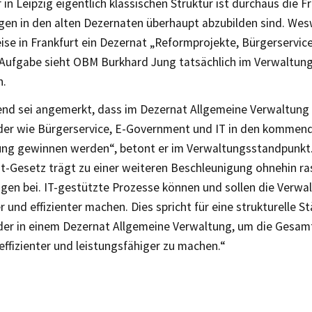
 in Leipzig eigentlich klassischen Struktur ist durchaus die F
gen in den alten Dezernaten überhaupt abzubilden sind. Wes
ise in Frankfurt ein Dezernat „Reformprojekte, Bürgerservice
 Aufgabe sieht OBM Burkhard Jung tatsächlich im Verwaltun
n.
end sei angemerkt, dass im Dezernat Allgemeine Verwaltung
er wie Bürgerservice, E-Government und IT in den kommend
ng gewinnen werden“, betont er im Verwaltungsstandpunkt.
-Gesetz trägt zu einer weiteren Beschleunigung ohnehin ra
gen bei. IT-gestützte Prozesse können und sollen die Verwal
 und effizienter machen. Dies spricht für eine strukturelle S
er in einem Dezernat Allgemeine Verwaltung, um die Gesa
ffizienter und leistungsfähiger zu machen.“