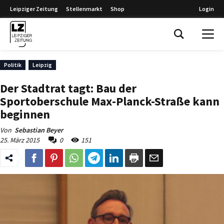
Leipziger Zeitung
Stellenmarkt
Shop
Login
Leipziger Zeitung
Politik
Leipzig
Der Stadtrat tagt: Bau der
Sportoberschule Max-Planck-Straße kann
beginnen
Von
Sebastian Beyer
25. März 2015
0
151