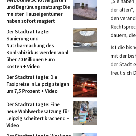
Verbotene Schottergärten
„Sie haben 
und Begrünungssatzung: Die
der alten“,
meisten Hauseigentümer
den verände
haben sofort reagiert
Rechtsprec
Der Stadtrat tagte:
dauern, die
Sanierung und
Nutzbarmachung des
Ist die bi
Kohlrabizirkus werden wohl
mit der bi
über 70 Millionen Euro
der Stadt e
kosten + Video
freut sich 
Der Stadtrat tagte: Die
Taxipreise in Leipzig steigen
um 7,5 Prozent + Video
Der Stadtrat tagte: Eine
neue Wahlwerbesatzung für
Leipzig scheitert krachend +
Video