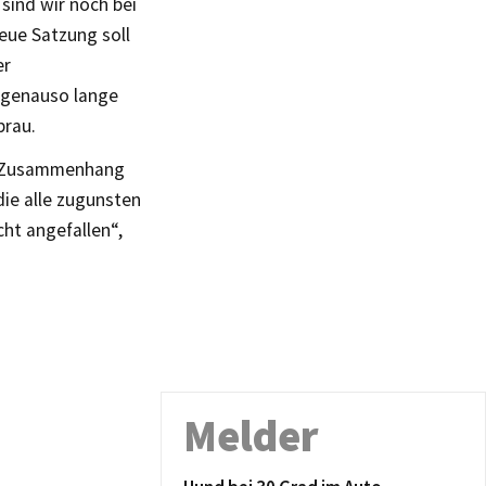
sind wir noch bei
neue Satzung soll
er
 genauso lange
brau.
In Zusammenhang
ie alle zugunsten
cht angefallen“,
Melder