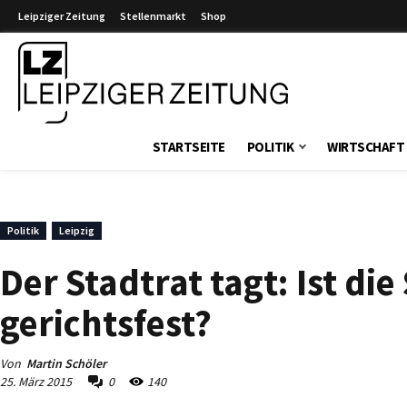
Leipziger Zeitung
Stellenmarkt
Shop
Leipziger Zeitung
STARTSEITE
POLITIK
WIRTSCHAFT
Politik
Leipzig
Der Stadtrat tagt: Ist d
gerichtsfest?
Von
Martin Schöler
25. März 2015
0
140