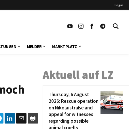
Login
LTUNGEN
MELDER
MARKTPLATZ
Aktuell auf LZ
 noch
Thursday, 6 August
2026: Rescue operation
on Nikolaistraße and
appeal for witnesses
regarding possible
animal cruelty