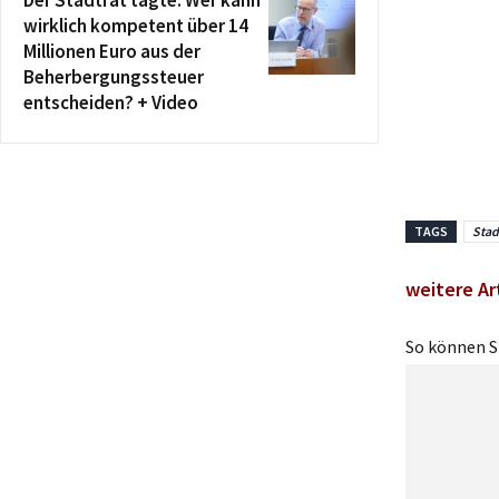
Der Stadtrat tagte: Wer kann
wirklich kompetent über 14
Millionen Euro aus der
Beherbergungssteuer
entscheiden? + Video
TAGS
Stad
weitere Ar
So können Si