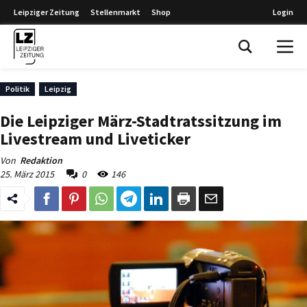
Leipziger Zeitung
Stellenmarkt
Shop
Login
Leipziger Zeitung
Politik
Leipzig
Die Leipziger März-Stadtratssitzung im
Livestream und Liveticker
Von
Redaktion
25. März 2015
0
146