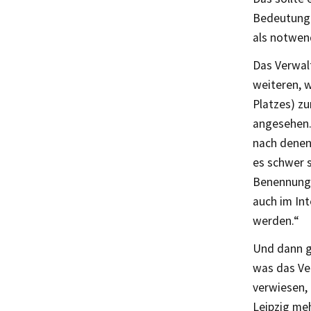
Bedeutung 
als notwen
Das Verwal
weiteren, w
Platzes) zu
angesehen. 
nach denen
es schwer s
Benennung z
auch im Int
werden.“
Und dann g
was das Ver
verwiesen,
Leipzig me