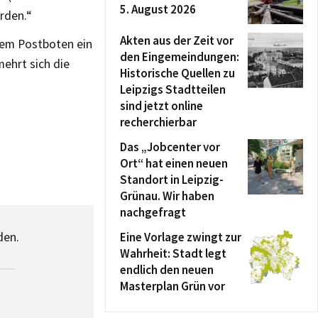
5. August 2026
rden.“
Akten aus der Zeit vor
dem Postboten ein
den Eingemeindungen:
mehrt sich die
Historische Quellen zu
Leipzigs Stadtteilen
sind jetzt online
recherchierbar
Das „Jobcenter vor
Ort“ hat einen neuen
Standort in Leipzig-
Grünau. Wir haben
nachgefragt
den.
Eine Vorlage zwingt zur
Wahrheit: Stadt legt
endlich den neuen
Masterplan Grün vor