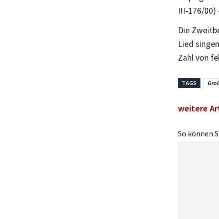
III-176/00
Die Zweitb
Lied singen
Zahl von fe
TAGS
Gro
weitere Ar
So können Si