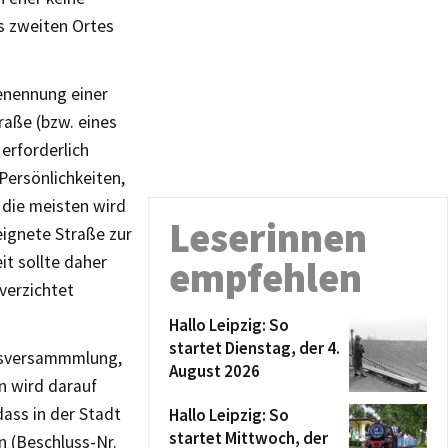
s zweiten Ortes
enennung einer
raße (bzw. eines
erforderlich
Persönlichkeiten,
 die meisten wird
Leserinnen
eignete Straße zur
it sollte daher
empfehlen
verzichtet
Hallo Leipzig: So
startet Dienstag, der 4.
atsversammmlung,
August 2026
n wird darauf
ass in der Stadt
Hallo Leipzig: So
startet Mittwoch, der
 (Beschluss-Nr.