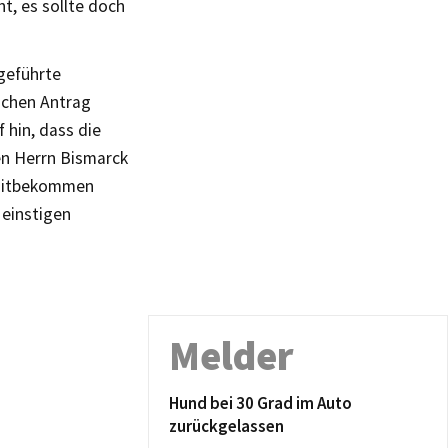
t, es sollte doch
-geführte
schen Antrag
 hin, dass die
en Herrn Bismarck
t mitbekommen
 einstigen
Melder
Hund bei 30 Grad im Auto
zurückgelassen