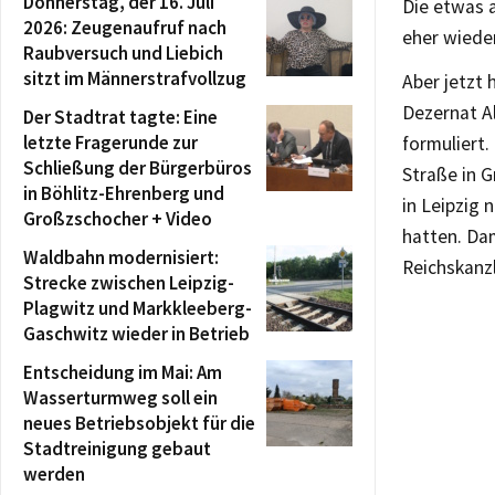
Donnerstag, der 16. Juli
Die etwas 
2026: Zeugenaufruf nach
eher wieder
Raubversuch und Liebich
sitzt im Männer­strafvollzug
Aber jetzt 
Dezernat A
Der Stadtrat tagte: Eine
letzte Fragerunde zur
formuliert.
Schließung der Bürgerbüros
Straße in G
in Böhlitz-Ehrenberg und
in Leipzig
Großzschocher + Video
hatten. Da
Waldbahn modernisiert:
Reichskanz
Strecke zwischen Leipzig-
Plagwitz und Markkleeberg-
Gaschwitz wieder in Betrieb
Entscheidung im Mai: Am
Wasserturmweg soll ein
neues Betriebsobjekt für die
Stadtreinigung gebaut
werden