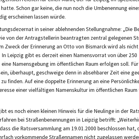
hatte. Schon gar keine, die nun noch die Umbenennung eine
dig erscheinen lassen würde.
tungsdezernat in seiner ablehnenden Stellungnahme: „Die B
ie von der Antragstellerin beantragten zentral gelegenen St
m Zweck der Erinnerung an Otto von Bismarck wird als nicht 
In Leipzig gibt es derzeit einen Namensvorrat von über 250 
 eine Namensgebung im öffentlichen Raum erfolgen soll. Für
ein, überhaupt, geschweige denn in absehbarer Zeit eine ge
u finden. Auf eine doppelte Erinnerung an eine Persönlichke
eresse einer vielfältigen Namenskultur im öffentlichen Raum 
ibt es noch einen kleinen Hinweis für die Neulinge in der R
fahren bei Straßenbenennungen in Leipzig betrifft: „Weiterhi
 dass die Ratsversammlung am 19.01.2000 beschlossen hat, d
hrfach vorkommende Straßennamen nicht zugelassen werden