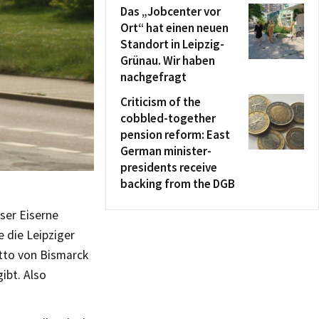
Das „Jobcenter vor
Ort“ hat einen neuen
Standort in Leipzig-
Grünau. Wir haben
nachgefragt
Criticism of the
cobbled-together
pension reform: East
German minister-
presidents receive
backing from the DGB
eser Eiserne
e die Leipziger
Otto von Bismarck
ibt. Also