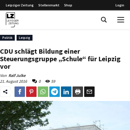
Leipziger Zeitung
Stellenmarkt
Shop
Login
Leipziger Zeitung
Politik
Leipzig
CDU schlägt Bildung einer
Steuerungsgruppe „Schule“ für Leipzig
vor
Von
Ralf Julke
21. August 2016
0
59