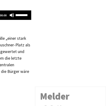
Pfeiltasten
00:00
Hoch/Runter
benutzen,
um
die
le „einer stark
Lautstärke
uschner-Platz als
zu
ufgewertet und
regeln.
m die letzte
entralen
r die Bürger wäre
Melder