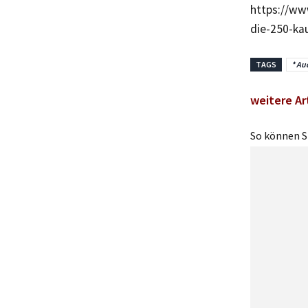
https://ww
die-250-ka
TAGS
* Au
weitere Ar
So können Si