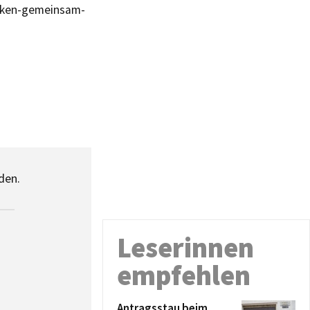
acken-gemeinsam-
den.
Leserinnen
empfehlen
Antragsstau beim