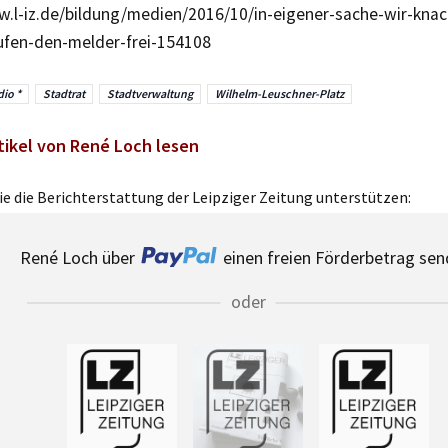
w.l-iz.de/bildung/medien/2016/10/in-eigener-sache-wir-kn
ufen-den-melder-frei-154108
dio *
Stadtrat
Stadtverwaltung
Wilhelm-Leuschner-Platz
tikel von René Loch lesen
e die Berichterstattung der Leipziger Zeitung unterstützen:
René Loch über
einen freien Förderbetrag sen
oder