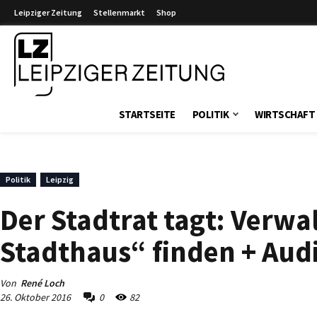
Leipziger Zeitung
Stellenmarkt
Shop
Leipziger Zeitung
STARTSEITE
POLITIK
WIRTSCHAFT
Politik
Leipzig
Der Stadtrat tagt: Verwa
Stadthaus“ finden + Aud
Von
René Loch
26. Oktober 2016
0
82