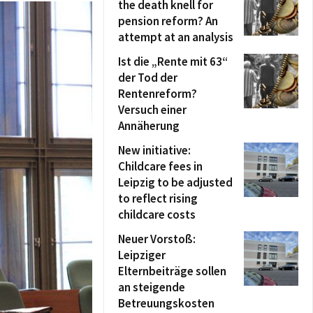
the death knell for
pension reform? An
attempt at an analysis
Ist die „Rente mit 63“
der Tod der
Rentenreform?
Versuch einer
Annäherung
New initiative:
Childcare fees in
Leipzig to be adjusted
to reflect rising
childcare costs
Neuer Vorstoß:
Leipziger
Elternbeiträge sollen
an steigende
Betreuungskosten