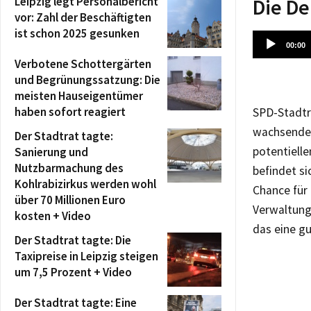
Leipzig legt Personalbericht
Die D
vor: Zahl der Beschäftigten
ist schon 2025 gesunken
Audio-
00:00
Player
Verbotene Schottergärten
und Begrünungssatzung: Die
meisten Hauseigentümer
haben sofort reagiert
SPD-Stadtr
wachsenden
Der Stadtrat tagte:
potentiell
Sanierung und
Nutzbarmachung des
befindet si
Kohlrabizirkus werden wohl
Chance für
über 70 Millionen Euro
Verwaltungs
kosten + Video
das eine g
Der Stadtrat tagte: Die
Taxipreise in Leipzig steigen
um 7,5 Prozent + Video
Der Stadtrat tagte: Eine