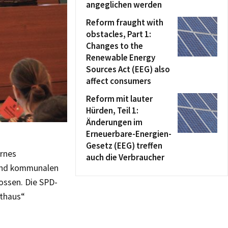
angeglichen werden
Reform fraught with
obstacles, Part 1:
Changes to the
Renewable Energy
Sources Act (EEG) also
affect consumers
Reform mit lauter
Hürden, Teil 1:
Änderungen im
Erneuerbare-Energien-
Gesetz (EEG) treffen
ernes
auch die Verbraucher
und kommunalen
ossen. Die SPD-
dthaus“