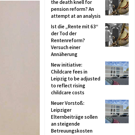
the death knell for
pension reform? An
attempt at an analysis
Ist die „Rente mit 63“
der Tod der
Rentenreform?
Versuch einer
Annäherung
New initiative:
Childcare fees in
Leipzig to be adjusted
to reflect rising
childcare costs
Neuer Vorstoß:
Leipziger
Elternbeiträge sollen
an steigende
Betreuungskosten