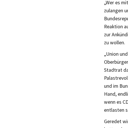
„Wer es mit
zulangen un
Bundesrepu
Reaktion a
zur Ankünd
zu wollen.
„Union und
Oberbürger
Stadtrat d
Palastrevo
und im Bun
Hand, endli
wenn es CD
entlasten s
Geredet wi