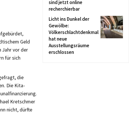
sind jetzt online
recherchierbar
Licht ins Dunkel der
Gewölbe:
Völkerschlachtdenkmal
ufgebürdet,
hat neue
ädtischem Geld
Ausstellungsräume
 Jahr vor der
erschlossen
 für sich
gefragt, die
n. Die Kita-
unalfinanzierung.
chael Kretschmer
nn nicht, dürfte