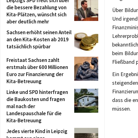
Leipzigs SPD freut sich über
die bessere Bezahlung von
Über Bildun
Kita-Plätzen, wünscht sich
Und irgend
aber deutlich mehr
Finanzmini
Sachsen erhöht seinen Anteil
Lehrerprob
an den Kita-Kosten ab 2019
bekanntlich
tatsächlich spürbar
beim Bildu
Freistaat Sachsen zahlt
Fließband 
erstmals über 600 Millionen
Euro zur Finanzierung der
Ein Ergebn
Kita-Betreuung
steigenden 
Finanzierun
Linke und SPD hinterfragen
die Baukosten und fragen
dass die en
mal nach der
müssen.
Landespauschale für die
Kita-Betreuung
Jedes vierte Kind in Leipzig