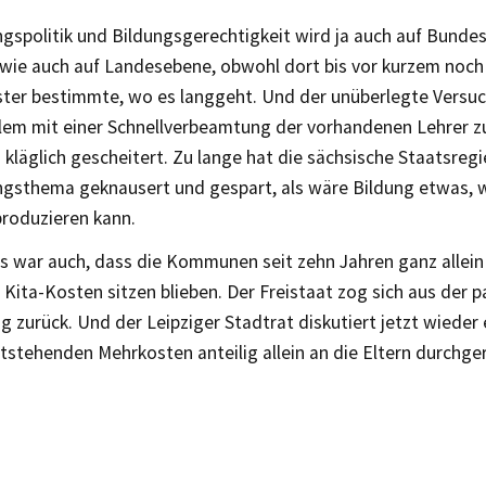
gspolitik und Bildungsgerechtigkeit wird ja auch auf Bunde
wie auch auf Landesebene, obwohl dort bis vor kurzem noch
ster bestimmte, wo es langgeht. Und der unüberlegte Versuc
lem mit einer Schnellverbeamtung der vorhandenen Lehrer zu 
 kläglich gescheitert. Zu lange hat die sächsische Staatsreg
ngsthema geknausert und gespart, als wäre Bildung etwas,
produzieren kann.
is war auch, dass die Kommunen seit zehn Jahren ganz allein
Kita-Kosten sitzen blieben. Der Freistaat zog sich aus der p
g zurück. Und der Leipziger Stadtrat diskutiert jetzt wieder
tstehenden Mehrkosten anteilig allein an die Eltern durchg