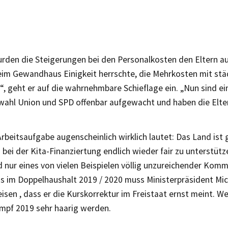
rden die Steigerungen bei den Personalkosten den Eltern a
im Gewandhaus Einigkeit herrschte, die Mehrkosten mit st
, geht er auf die wahrnehmbare Schieflage ein. „Nun sind ein
hl Union und SPD offenbar aufgewacht und haben die Eltern
rbeitsaufgabe augenscheinlich wirklich lautet: Das Land ist 
i der Kita-Finanziertung endlich wieder fair zu unterstütze
 nur eines von vielen Beispielen völlig unzureichender Komm
s im Doppelhaushalt 2019 / 2020 muss Ministerpräsident Mi
sen , dass er die Kurskorrektur im Freistaat ernst meint. We
mpf 2019 sehr haarig werden.