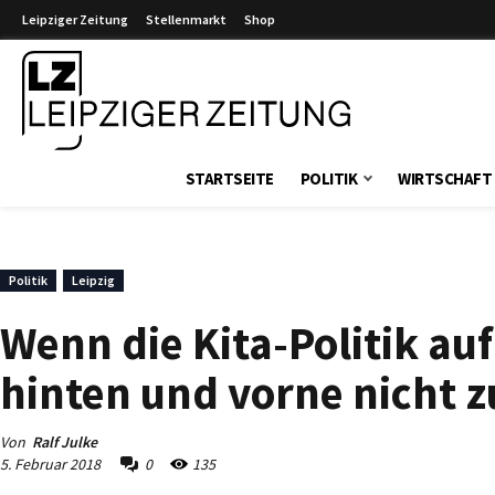
Leipziger Zeitung
Stellenmarkt
Shop
Leipziger Zeitung
STARTSEITE
POLITIK
WIRTSCHAFT
Politik
Leipzig
Wenn die Kita-Politik a
hinten und vorne nicht
Von
Ralf Julke
5. Februar 2018
0
135