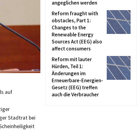
angeglichen werden
Reform fraught with
obstacles, Part 1:
Changes to the
Renewable Energy
Sources Act (EEG) also
affect consumers
Reform mit lauter
Hürden, Teil 1:
Änderungen im
Erneuerbare-Energien-
Gesetz (EEG) treffen
ls auf
auch die Verbraucher
ziger
ger Stadtrat bei
cheinheiligkeit