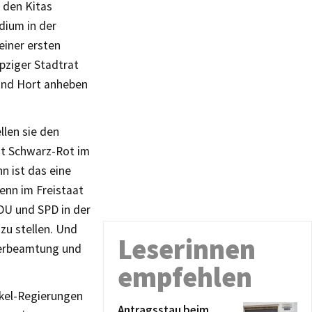
i den Kitas
dium in der
einer ersten
pziger Stadtrat
 und Hort anheben
llen sie den
zt Schwarz-Rot im
n ist das eine
enn im Freistaat
DU und SPD in der
 zu stellen. Und
Leserinnen
verbeamtung und
empfehlen
rkel-Regierungen
Antragsstau beim