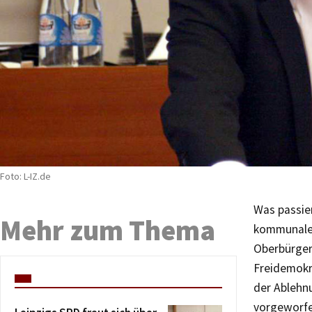
Foto: L-IZ.de
Was passier
Mehr zum Thema
kommunaler
Oberbürgerm
Freidemokr
der Ablehnu
vorgeworfe