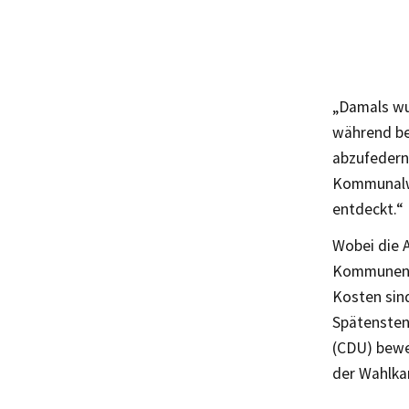
„Damals wu
während be
abzufedern“
Kommunalwa
entdeckt.“
Wobei die A
Kommunen be
Kosten sind
Spätensten
(CDU) bewei
der Wahlka