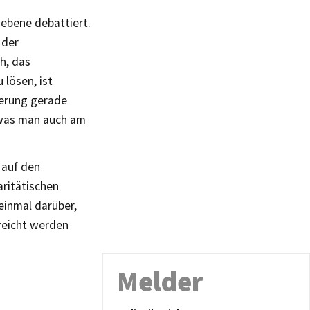
sebene debattiert.
 der
h, das
lösen, ist
ierung gerade
 was man auch am
 auf den
aritätischen
 einmal darüber,
ereicht werden
Melder