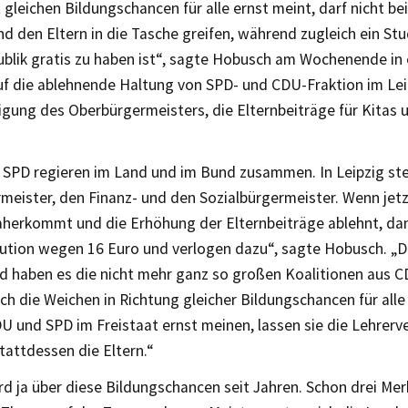
 gleichen Bildungschancen für alle ernst meint, darf nicht be
d den Eltern in die Tasche greifen, während zugleich ein Stu
blik gratis zu haben ist“, sagte Hobusch am Wochenende in 
uf die ablehnende Haltung von SPD- und CDU-Fraktion im Lei
igung des Oberbürgermeisters, die Elternbeiträge für Kitas
 SPD regieren im Land und im Bund zusammen. In Leipzig ste
meister, den Finanz- und den Sozialbürgermeister. Wenn jet
aherkommt und die Erhöhung der Elternbeiträge ablehnt, dan
lution wegen 16 Euro und verlogen dazu“, sagte Hobusch. „D
d haben es die nicht mehr ganz so großen Koalitionen aus C
ch die Weichen in Richtung gleicher Bildungschancen für alle
U und SPD im Freistaat ernst meinen, lassen sie die Lehrer
tattdessen die Eltern.“
rd ja über diese Bildungschancen seit Jahren. Schon drei Me