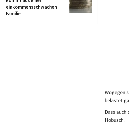
kommt aus einer
einkommensschwachen
Familie
Wogegen si
belastet ga
Dass auch d
Hobusch.