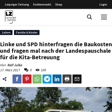
Leipziger Zeitung
Stellenmarkt
Shop
Login
Leipziger Zeitung
Leben
Familie & Kinder
Linke und SPD hinterfragen die Baukosten
und fragen mal nach der Landespauschale
für die Kita-Betreuung
Von
Ralf Julke
17. März 2017
0
109