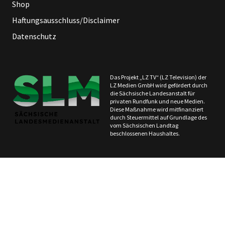
Shop
Haftungsausschluss/Disclaimer
Datenschutz
Das Projekt „LZ TV“ (LZ Television) der
LZ Medien GmbH wird gefördert durch
die Sächsische Landesanstalt für
privaten Rundfunk und neue Medien.
Diese Maßnahme wird mitfinanziert
durch Steuermittel auf Grundlage des
vom Sächsischen Landtag
beschlossenen Haushaltes.