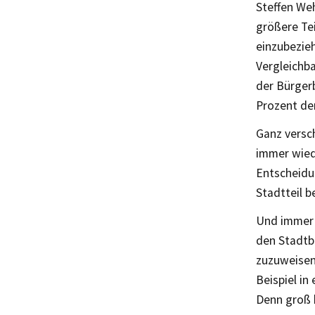
Steffen Weh
größere Te
einzubezieh
Vergleichb
der Bürgerb
Prozent der
Ganz versc
immer wiede
Entscheidun
Stadtteil b
Und immer 
den Stadtb
zuzuweisen
Beispiel in
Denn groß 