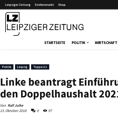
Leipziger Zeitung
Stellenmarkt
Shop
Leipziger Zeitung
STARTSEITE
POLITIK
WIRTSCHAFT
Politik
Leipzig
Topposts
Linke beantragt Einführ
den Doppelhaushalt 202
Von
Ralf Julke
13. Oktober 2018
0
97