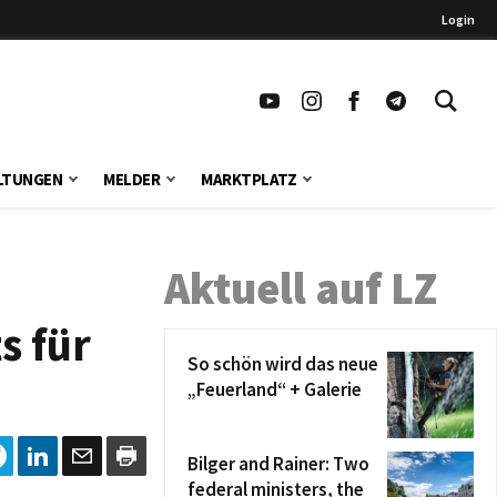
Login
LTUNGEN
MELDER
MARKTPLATZ
Aktuell auf LZ
s für
So schön wird das neue
„Feuerland“ + Galerie
Bilger and Rainer: Two
federal ministers, the