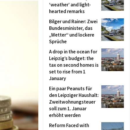
‘weather’ and light-
hearted remarks
Bilger und Rainer: Zwei
Bundesminister, das
„Wetter“ und lockere
Sprüche
A drop in the ocean for
Leipzig’s budget: the
tax on second homes is
set to rise from 1
January
Ein paar Peanuts für
den Leipziger Haushalt:
Zweitwohnungsteuer
soll zum 1. Januar
erhöht werden
Reform Faced with