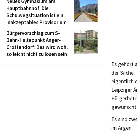
Neues Gymnasium am
Hauptbahnhof: Die
Schulwegsituation ist ein
inakzeptables Provisorium
Bürgervorschlag zum S-
Bahn-Haltepunkt Anger-
Crottendorf: Das wird wohl
so leicht nicht zu lösen sein
Es gehört a
der Sache. 
eigentlich 
Leipziger 
Bürgerbetei
gewünschte
Es sind zwe
im Argen.