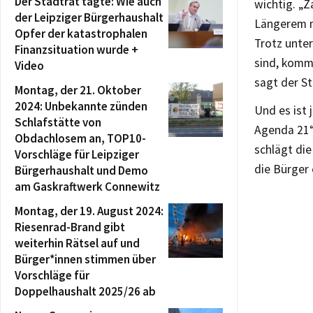
Der Stadtrat tagte: Wie auch
wichtig. „
der Leipziger Bürgerhaushalt
Längerem mi
Opfer der katastrophalen
Trotz unter
Finanzsituation wurde +
sind, komm
Video
sagt der St
Montag, der 21. Oktober
2024: Unbekannte zünden
Und es ist 
Schlafstätte von
Agenda 21“,
Obdachlosem an, TOP10-
schlägt die
Vorschläge für Leipziger
die Bürger
Bürgerhaushalt und Demo
am Gaskraftwerk Connewitz
Montag, der 19. August 2024:
Riesenrad-Brand gibt
weiterhin Rätsel auf und
Bürger*innen stimmen über
Vorschläge für
Doppelhaushalt 2025/26 ab