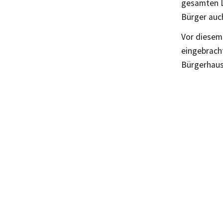
gesamten L
Bürger auc
Vor diesem 
eingebrach
Bürgerhaush