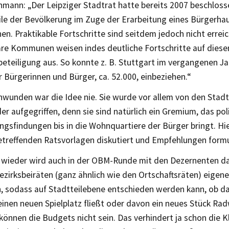
mann: „Der Leipziger Stadtrat hatte bereits 2007 beschloss
ile der Bevölkerung im Zuge der Erarbeitung eines Bürgerha
en. Praktikable Fortschritte sind seitdem jedoch nicht errei
are Kommunen weisen indes deutliche Fortschritte auf diese
eteiligung aus. So konnte z. B. Stuttgart im vergangenen Ja
 Bürgerinnen und Bürger, ca. 52.000, einbeziehen.“
hwunden war die Idee nie. Sie wurde vor allem von den Stadt
r aufgegriffen, denn sie sind natürlich ein Gremium, das pol
gsfindungen bis in die Wohnquartiere der Bürger bringt. Hi
etreffenden Ratsvorlagen diskutiert und Empfehlungen formu
wieder wird auch in der OBM-Runde mit den Dezernenten dar
ezirksbeiräten (ganz ähnlich wie den Ortschaftsräten) eigen
, sodass auf Stadtteilebene entschieden werden kann, ob d
 einen neuen Spielplatz fließt oder davon ein neues Stück Ra
können die Budgets nicht sein. Das verhindert ja schon die 