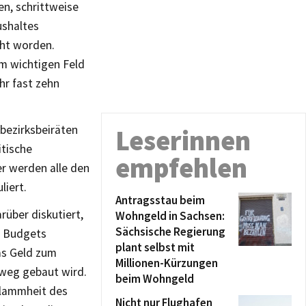
en, schrittweise
ushaltes
cht worden.
m wichtigen Feld
hr fast zehn
bezirksbeiräten
Leserinnen
itische
empfehlen
er werden alle den
liert.
Antragsstau beim
über diskutiert,
Wohngeld in Sachsen:
Sächsische Regierung
e Budgets
plant selbst mit
as Geld zum
Millionen-Kürzungen
dweg gebaut wird.
beim Wohngeld
Klammheit des
Nicht nur Flughafen