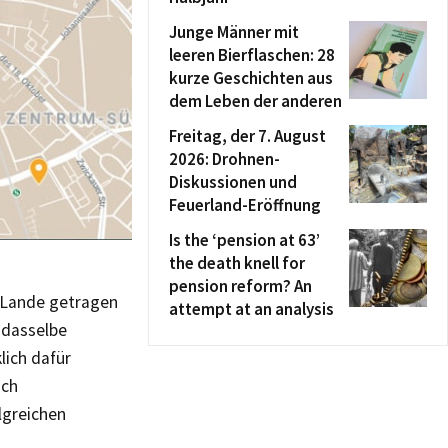
Junge Männer mit
leeren Bierflaschen: 28
kurze Geschichten aus
dem Leben der anderen
Freitag, der 7. August
2026: Drohnen-
Diskussionen und
Feuerland-Eröffnung
Is the ‘pension at 63’
the death knell for
pension reform? An
e Lande getragen
attempt at an analysis
e dasselbe
lich dafür
sch
lgreichen