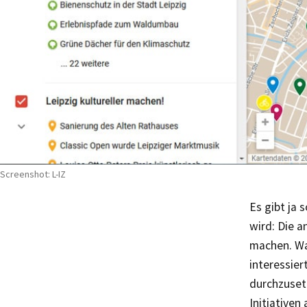
Screenshot: L-IZ
Es gibt ja 
wird: Die a
machen. Wa
interessier
durchzusetz
Initiativen