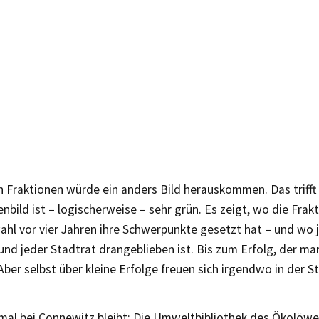
 Fraktionen würde ein anders Bild herauskommen. Das trifft
nbild ist – logischerweise – sehr grün. Es zeigt, wo die Frakt
hl vor vier Jahren ihre Schwerpunkte gesetzt hat – und wo 
und jeder Stadtrat drangeblieben ist. Bis zum Erfolg, der ma
. Aber selbst über kleine Erfolge freuen sich irgendwo in der S
al bei Connewitz bleibt: Die Umweltbibliothek des Ökolöwen