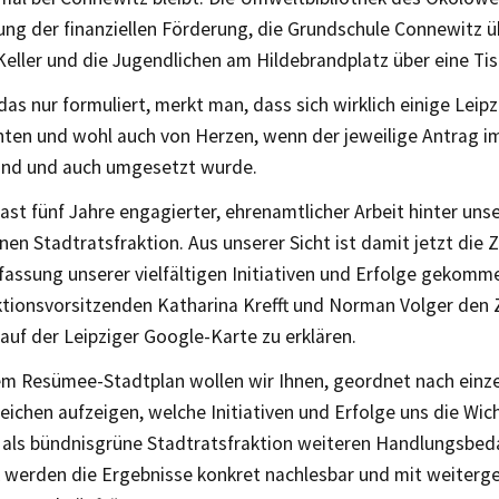
ung der finanziellen Förderung, die Grundschule Connewitz ü
eller und die Jugendlichen am Hildebrandplatz über eine Tis
s nur formuliert, merkt man, dass sich wirklich einige Leipz
nten und wohl auch von Herzen, wenn der jeweilige Antrag im
and und auch umgesetzt wurde.
fast fünf Jahre engagierter, ehrenamtlicher Arbeit hinter uns
en Stadtratsfraktion. Aus unserer Sicht ist damit jetzt die Ze
ssung unserer vielfältigen Initiativen und Erfolge gekomme
ktionsvorsitzenden Katharina Krefft und Norman Volger den
 auf der Leipziger Google-Karte zu erklären.
em Resümee-Stadtplan wollen wir Ihnen, geordnet nach einz
ichen aufzeigen, welche Initiativen und Erfolge uns die Wic
 als bündnisgrüne Stadtratsfraktion weiteren Handlungsbeda
k werden die Ergebnisse konkret nachlesbar und mit weiter