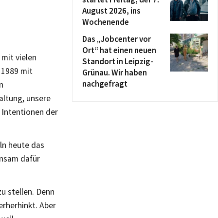
August 2026, ins
Wochenende
Das „Jobcenter vor
Ort“ hat einen neuen
 mit vielen
Standort in Leipzig-
 1989 mit
Grünau. Wir haben
nachgefragt
n
altung, unsere
 Intentionen der
ln heute das
insam dafür
u stellen. Denn
erherhinkt. Aber