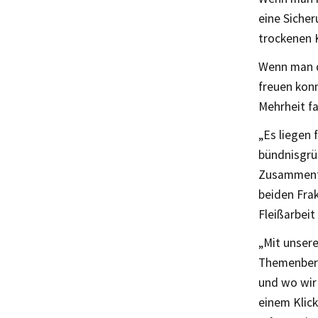
eine Sicher
trockenen K
Wenn man da
freuen kon
Mehrheit f
„Es liegen 
bündnisgrün
Zusammenfa
beiden Fra
Fleißarbeit
„Mit unser
Themenbere
und wo wir
einem Klic