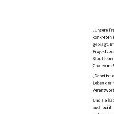
„Unsere Fra
konkreten 
geprägt. I
Projektvor
Stadt leben
Grünen im 
„Dabei ist 
Leben der 
Verantwort
Und sie hab
auch bei ih