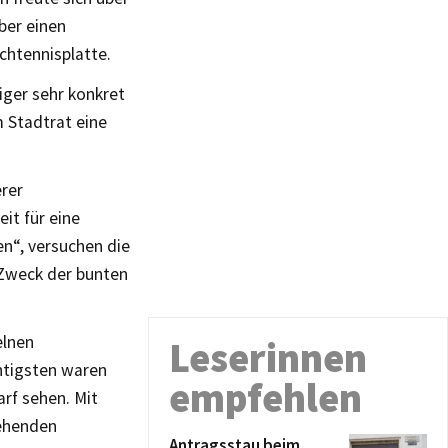
ber einen
chtennisplatte.
iger sehr konkret
 Stadtrat eine
erer
it für eine
n“, versuchen die
 Zweck der bunten
elnen
Leserinnen
htigsten waren
empfehlen
rf sehen. Mit
gehenden
Antragsstau beim