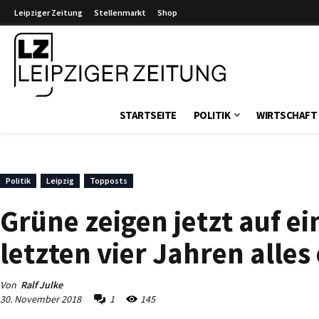
Leipziger Zeitung
Stellenmarkt
Shop
Leipziger Zeitung
STARTSEITE
POLITIK
WIRTSCHAFT
Politik
Leipzig
Topposts
Grüne zeigen jetzt auf ei
letzten vier Jahren alles
Von
Ralf Julke
30. November 2018
1
145