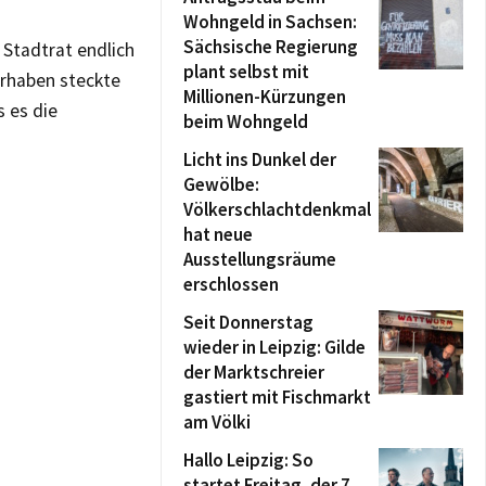
Wohngeld in Sachsen:
Sächsische Regierung
 Stadtrat endlich
plant selbst mit
orhaben steckte
Millionen-Kürzungen
s es die
beim Wohngeld
Licht ins Dunkel der
Gewölbe:
Völkerschlachtdenkmal
hat neue
Ausstellungsräume
erschlossen
Seit Donnerstag
wieder in Leipzig: Gilde
der Marktschreier
gastiert mit Fischmarkt
am Völki
Hallo Leipzig: So
startet Freitag, der 7.