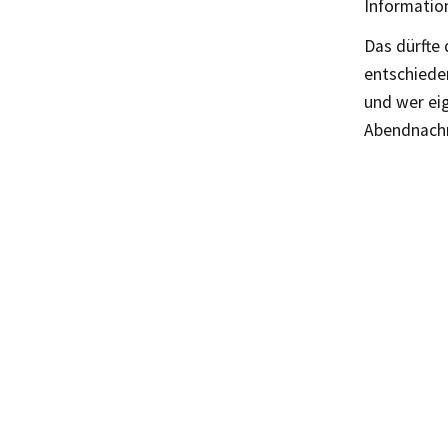
Information
Das dürfte 
entschieden
und wer eig
Abendnachr