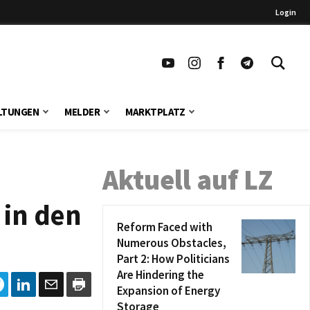
Login
LTUNGEN
MELDER
MARKTPLATZ
Aktuell auf LZ
 in den
Reform Faced with
Numerous Obstacles,
Part 2: How Politicians
Are Hindering the
Expansion of Energy
Storage