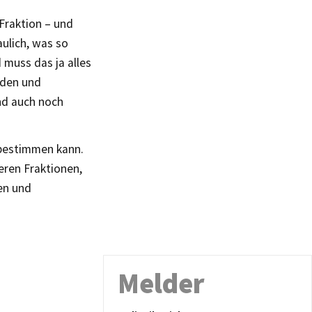
Fraktion – und
aulich, was so
 muss das ja alles
nden und
nd auch noch
n bestimmen kann.
eren Fraktionen,
en und
Melder