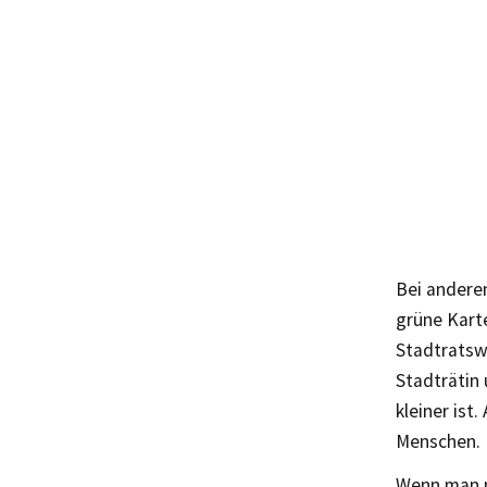
Bei anderen
grüne Karte
Stadtratswa
Stadträtin 
kleiner ist
Menschen.
Wenn man m