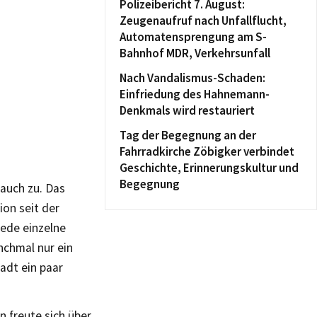
Polizeibericht 7. August:
Zeugenaufruf nach Unfallflucht,
Automatensprengung am S-
Bahnhof MDR, Verkehrsunfall
Nach Vandalismus-Schaden:
Einfriedung des Hahnemann-
Denkmals wird restauriert
Tag der Begegnung an der
Fahrradkirche Zöbigker verbindet
Geschichte, Erinnerungskultur und
Begegnung
 auch zu. Das
ion seit der
jede einzelne
nchmal nur ein
tadt ein paar
 freute sich über