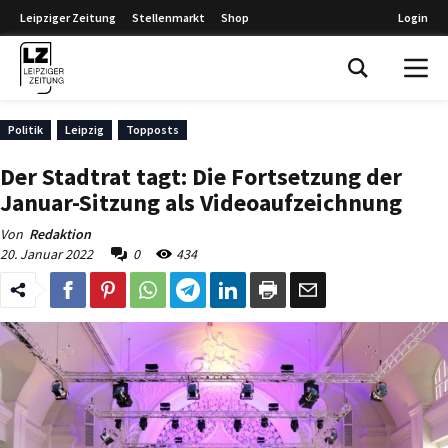
Leipziger Zeitung
Stellenmarkt
Shop
Login
Leipziger Zeitung
Politik
Leipzig
Topposts
Der Stadtrat tagt: Die Fortsetzung der
Januar-Sitzung als Videoaufzeichnung
Von
Redaktion
20. Januar 2022
0
434