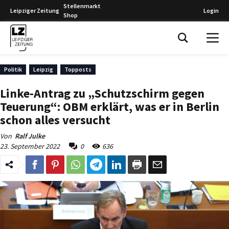
Stellenmarkt
Leipziger Zeitung
Login
Shop
Leipziger Zeitung
Politik
Leipzig
Topposts
Linke-Antrag zu „Schutzschirm gegen
Teuerung“: OBM erklärt, was er in Berlin
schon alles versucht
Von
Ralf Julke
23. September 2022
0
636