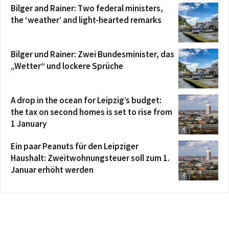
Bilger and Rainer: Two federal ministers,
the ‘weather’ and light-hearted remarks
Bilger und Rainer: Zwei Bundesminister, das
„Wetter“ und lockere Sprüche
A drop in the ocean for Leipzig’s budget:
the tax on second homes is set to rise from
1 January
Ein paar Peanuts für den Leipziger
Haushalt: Zweitwohnungsteuer soll zum 1.
Januar erhöht werden