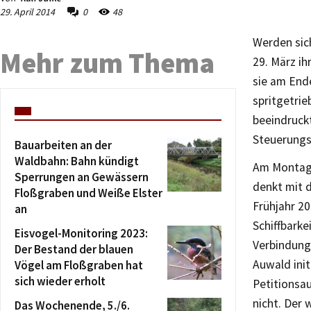
29. April 2014
0
48
Werden sich
Mehr zum Thema
29. März i
sie am End
spritgetrie
beeindruckt
Steuerungs
Bauarbeiten an der
Waldbahn: Bahn kündigt
Am Montag, 
Sperrungen an Gewässern
denkt mit 
Floßgraben und Weiße Elster
Frühjahr 20
an
Schiffbarke
Eisvogel-Monitoring 2023:
Verbindungs
Der Bestand der blauen
Auwald ini
Vögel am Floßgraben hat
sich wieder erholt
Petitionsa
nicht. Der 
Das Wochenende, 5./6.