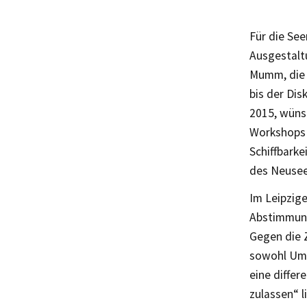
Für die See
Ausgestalt
Mumm, die 
bis der Dis
2015, wünsc
Workshops 
Schiffbark
des Neusee
Im Leipzig
Abstimmung
Gegen die 
sowohl Umw
eine differ
zulassen“ l