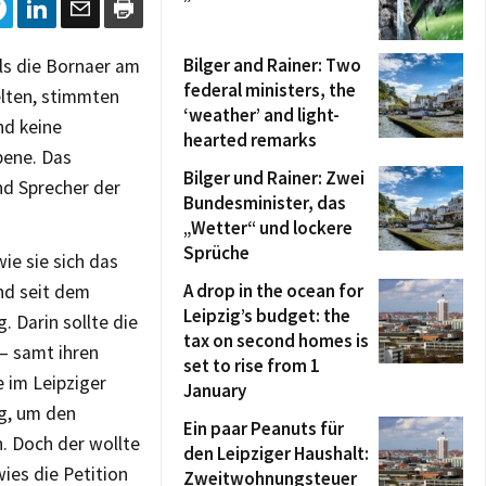
Bilger and Rainer: Two
Als die Bornaer am
federal ministers, the
elten, stimmten
‘weather’ and light-
nd keine
hearted remarks
bene. Das
Bilger und Rainer: Zwei
nd Sprecher der
Bundesminister, das
„Wetter“ und lockere
Sprüche
ie sie sich das
A drop in the ocean for
nd seit dem
Leipzig’s budget: the
 Darin sollte die
tax on second homes is
 – samt ihren
set to rise from 1
 im Leipziger
January
ug, um den
Ein paar Peanuts für
. Doch der wollte
den Leipziger Haushalt:
wies die Petition
Zweitwohnungsteuer