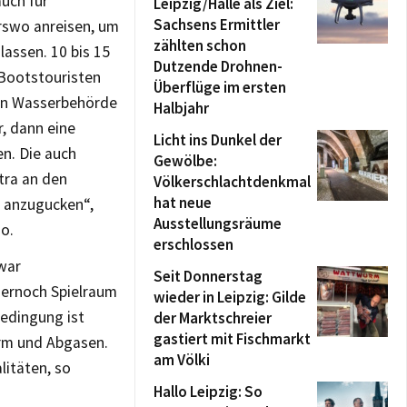
uch für
Leipzig/Halle als Ziel:
Sachsens Ermittler
rswo anreisen, um
zählten schon
lassen. 10 bis 15
Dutzende Drohnen-
 Bootstouristen
Überflüge im ersten
ren Wasserbehörde
Halbjahr
r, dann eine
Licht ins Dunkel der
n. Die auch
Gewölbe:
tra an den
Völkerschlachtdenkmal
hat neue
 anzugucken“,
Ausstellungsräume
o.
erschlossen
war
Seit Donnerstag
ernoch Spielraum
wieder in Leipzig: Gilde
edingung ist
der Marktschreier
gastiert mit Fischmarkt
ärm und Abgasen.
am Völki
litäten, so
Hallo Leipzig: So