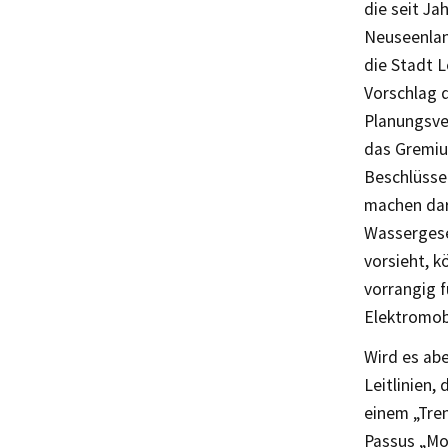
die seit J
Neuseenland
die Stadt L
Vorschlag 
Planungsve
das Gremium
Beschlüsse
machen dar
Wassergeset
vorsieht, 
vorrangig f
Elektromob
Wird es abe
Leitlinien,
einem „Tre
Passus „Mot