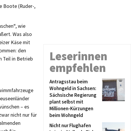
e Boote (Ruder-,
nschen“, wie
ußert. Was also
eizer Käse mit
enommen: den
Leserinnen
 Teil in Betrieb
empfehlen
Antragsstau beim
Wohngeld in Sachsen:
hwimmfahrzeuge
Sächsische Regierung
Neuseenländer
plant selbst mit
wünschen – es
Millionen-Kürzungen
war nicht nur für
beim Wohngeld
qualmenden
Nicht nur Flughafen