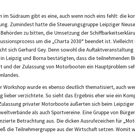
n im Südraum gibt es eine, auch wenn noch eins fehlt: die ko
ung. Zumindest hatte die Steuerungsgruppe Leipziger Neus
Behörden zu bitten, die Umsetzung der Schiffbarkeitserklär
kussionsprozess um die „Charta 2030“ beendet ist. Vielleicht 
ht sich Gerhard Gey. Denn sowohl die Auftaktveranstaltung 
in Leipzig und Borna bestätigten, dass die teilnehmenden Bü
eit und der Zulassung von Motorbooten ein Hauptproblem seh
nlandes.
er Workshop wurde es ebenso deutlich thematisiert, auch we
 lieber verzichtete. So sieht das Ergebnis eher wie ein Kom
Zulassung privater Motorboote äußerten sich beim Leipzige
eltverbände als auch Sportvereine. Eine Gruppe von Bürgern
enzierte Betrachtung aus. Die dicken Ausrufezeichen für „Mo
ieß die Teilnehmergruppe aus der Wirtschaft setzen. Womit wi