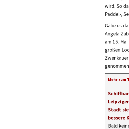
wird. So d
Paddel-, Se
Gäbe es da 
Angela Zab
am 15. Mai
großen Löc
Zwenkauer S
genommen
Mehr zum 
Schiffba
Leipzige
Stadt si
bessere 
Bald kein