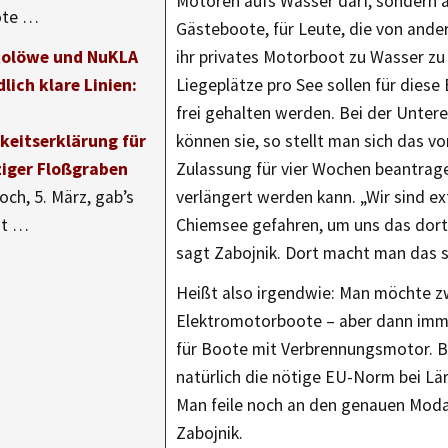
Motoren aufs Wasser darf, sondern a
ote …
Gästeboote, für Leute, die von ande
kolöwe und NuKLA
ihr privates Motorboot zu Wasser zu 
lich klare Linien:
Liegeplätze pro See sollen für diese
frei gehalten werden. Bei der Unte
keitserklärung für
können sie, so stellt man sich das vo
ziger Floßgraben
Zulassung für vier Wochen beantrage
ch, 5. März, gab’s
verlängert werden kann. „Wir sind ex
ht …
Chiemsee gefahren, um uns das dort
sagt Zabojnik. Dort macht man das s
Heißt also irgendwie: Man möchte z
Elektromotorboote – aber dann imm
für Boote mit Verbrennungsmotor. B
natürlich die nötige EU-Norm bei L
Man feile noch an den genauen Moda
Zabojnik.