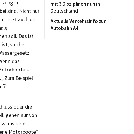
utzung im
mit 3 Disziplinen nun in
Deutschland
ei sind. Nicht nur
eht jetzt auch der
Aktuelle Verkehrsinfo zur
nale
Autobahn A4
n soll. Das ist
ist, solche
 Wassergesetz
 wenn das
 Motorboote –
. „Zum Beispiel
 für
chluss oder die
ll, gehen nur von
dass aus dem
ebene Motorboote“