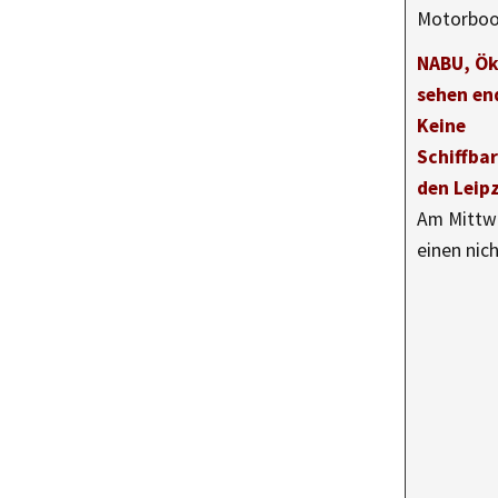
Motorbo
NABU, Ö
sehen end
Keine
Schiffbar
den Leip
Am Mittwo
einen nic