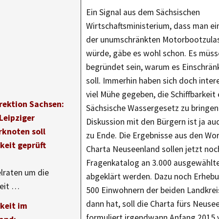
Ein Signal aus dem Sächsischen
Wirtschaftsministerium, dass man e
der unumschränkten Motorbootzulas
würde, gäbe es wohl schon. Es müsse
begründet sein, warum es Einschrä
soll. Immerhin haben sich doch inter
viel Mühe gegeben, die Schiffbarkeit 
rektion Sachsen:
Sächsische Wassergesetz zu bringen
Leipziger
Diskussion mit den Bürgern ist ja au
knoten soll
zu Ende. Die Ergebnisse aus den Wo
keit geprüft
Charta Neuseenland sollen jetzt noc
Fragenkatalog an 3.000 ausgewählte
lraten um die
abgeklärt werden. Dazu noch Erhebu
keit …
500 Einwohnern der beiden Landkrei
dann hat, soll die Charta fürs Neuse
keit im
formuliert irgendwann Anfang 2015 v