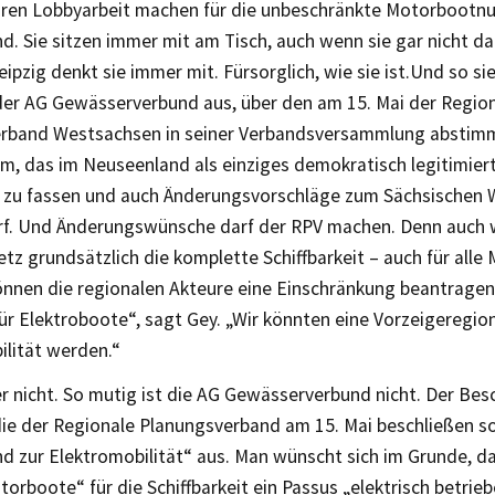
ahren Lobbyarbeit machen für die unbeschränkte Motorbootn
. Sie sitzen immer mit am Tisch, auch wenn sie gar nicht dab
eipzig denkt sie immer mit. Fürsorglich, wie sie ist.Und so si
der AG Gewässerverbund aus, über den am 15. Mai der Regio
rband Westsachsen in seiner Verbandsversammlung abstimme
, das im Neuseenland als einziges demokratisch legitimiert 
 zu fassen und auch Änderungsvorschläge zum Sächsischen
f. Und Änderungswünsche darf der RPV machen. Denn auch
z grundsätzlich die komplette Schiffbarkeit – auch für alle
können die regionalen Akteure eine Einschränkung beantragen
ür Elektroboote“, sagt Gey. „Wir könnten eine Vorzeigeregion
ilität werden.“
r nicht. So mutig ist die AG Gewässerverbund nicht. Der Bes
 die der Regionale Planungsverband am 15. Mai beschließen so
nd zur Elektromobilität“ aus. Man wünscht sich im Grunde, 
orboote“ für die Schiffbarkeit ein Passus „elektrisch betri