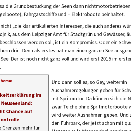
ass die Grundbestückung der Seen dann nichtmotorbetrieben
gelboote), Fahrgastschiffe und – Elektroboote beinhaltet.
nicht „die klar artikulierten Interessen, die auch anderes wü
ojnik, aus dem Leipziger Amt für Stadtgrün und Gewässer, ä
 beschlossen werden soll, ist ein Kompromiss. Oder ein Schw
hern drin. Denn als erstes hat man einen ganzen See ausg
ee. Der ist noch nicht ganz voll und wird erst 2015 im ersten
.
Thema:
Und dann soll es, so Gey, weiterhin
Ausnahmeregelungen geben für Sc
rkeitserklärung im
mit Spritmotor. Da können sich die 
r Neuseenland:
zwar Teiche ohne Spritmotorboote 
eht Chance auf
wird weiter Ausnahmen geben. Und z
Kontrolle
den Fuhrpark, der jetzt schon mit 
e Grenzen mehr für