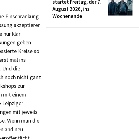
startet Freitag, der 7.
August 2026, ins
Wochenende
ine Einschränkung
sung akzeptieren
 nur klar
nkungen geben
essierte Kreise so
erst mal ins
. Und die
ch noch nicht ganz
rkshops zur
h mit einem
 Leipziger
ngen mit jeweils
se. Wenn man die
enland neu
eröffentlicht