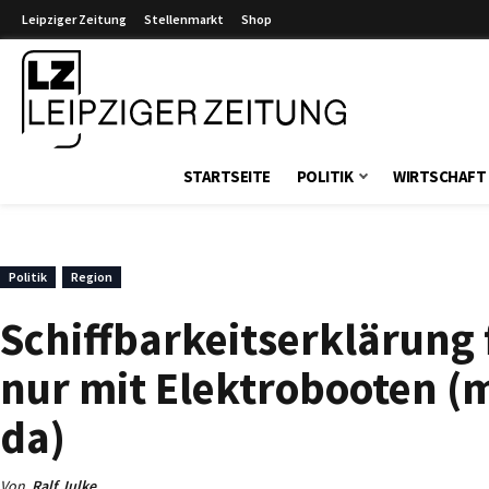
Leipziger Zeitung
Stellenmarkt
Shop
Leipziger Zeitung
STARTSEITE
POLITIK
WIRTSCHAFT
Politik
Region
Schiffbarkeitserklärung
nur mit Elektrobooten (
da)
Von
Ralf Julke