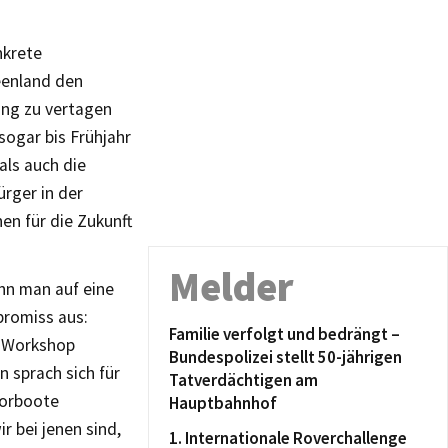
nkrete
eenland den
ung zu vertagen
sogar bis Frühjahr
als auch die
rger in der
en für die Zukunft
Melder
nn man auf eine
promiss aus:
Familie verfolgt und bedrängt –
r Workshop
Bundespolizei stellt 50-jährigen
 sprach sich für
Tatverdächtigen am
torboote
Hauptbahnhof
r bei jenen sind,
1. Internationale Roverchallenge