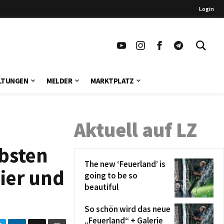
Login
LTUNGEN
MELDER
MARKTPLATZ
Aktuell auf LZ
ebsten
The new ‘Feuerland’ is
ier und
going to be so
beautiful
So schön wird das neue
„Feuerland“ + Galerie