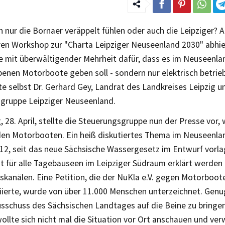
 nur die Bornaer veräppelt fühlen oder auch die Leipziger? 
hren Workshop zur "Charta Leipziger Neuseenland 2030" abhi
e mit überwältigender Mehrheit dafür, dass es im Neuseenla
benen Motorboote geben soll - sondern nur elektrisch betrie
e selbst Dr. Gerhard Gey, Landrat des Landkreises Leipzig u
gruppe Leipziger Neuseenland.
28. April, stellte die Steuerungsgruppe nun der Presse vor, w
den Motorbooten. Ein heiß diskutiertes Thema im Neuseenla
12, seit das neue Sächsische Wassergesetz im Entwurf vorlag.
it für alle Tagebauseen im Leipziger Südraum erklärt werden
kanälen. Eine Petition, die der NuKla e.V. gegen Motorboote
tiierte, wurde von über 11.000 Menschen unterzeichnet. Gen
usschuss des Sächsischen Landtages auf die Beine zu bringen
wollte sich nicht mal die Situation vor Ort anschauen und ver