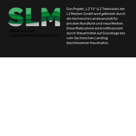
Das Projekt „LZ TV“ (LZ Television) der
LZ Medien GmbH wird gefördert durch
die Sächsische Landesanstalt für
privaten Rundfunk und neue Medien.
Diese Maßnahme wird mitfinanziert
durch Steuermittel auf Grundlage des
vom Sächsischen Landtag
beschlossenen Haushaltes.