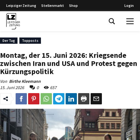
Leipziger Zeitung
Stellenmarkt
Shop
Login
Leipziger Zeitung
Der Tag
Topposts
Montag, der 15. Juni 2026: Kriegsende
zwischen Iran und USA und Protest gegen
Kürzungspolitik
Von
Birthe Kleemann
15. Juni 2026
0
657