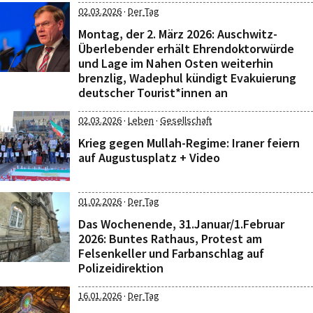
·
02.03.2026
Der Tag
Montag, der 2. März 2026: Auschwitz-
Überlebender erhält Ehrendoktorwürde
und Lage im Nahen Osten weiterhin
brenzlig, Wadephul kündigt Evakuierung
deutscher Tourist*innen an
·
·
02.03.2026
Leben
Gesellschaft
Krieg gegen Mullah-Regime: Iraner feiern
auf Augustusplatz + Video
·
01.02.2026
Der Tag
Das Wochenende, 31.Januar/1.Februar
2026: Buntes Rathaus, Protest am
Felsenkeller und Farbanschlag auf
Polizeidirektion
·
16.01.2026
Der Tag