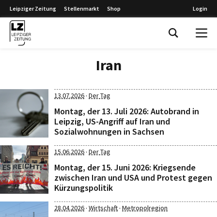
Leipziger Zeitung
Stellenmarkt
Shop
Login
Leipziger Zeitung
Iran
·
13.07.2026
Der Tag
Montag, der 13. Juli 2026: Autobrand in
Leipzig, US-Angriff auf Iran und
Sozialwohnungen in Sachsen
·
15.06.2026
Der Tag
Montag, der 15. Juni 2026: Kriegsende
zwischen Iran und USA und Protest gegen
Kürzungspolitik
·
·
28.04.2026
Wirtschaft
Metropolregion