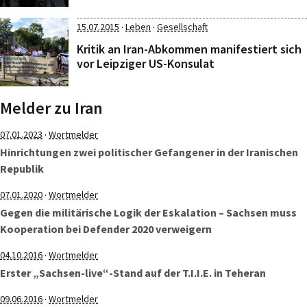
·
·
15.07.2015
Leben
Gesellschaft
Kritik an Iran-Abkommen manifestiert sich
vor Leipziger US-Konsulat
Melder zu Iran
·
07.01.2023
Wortmelder
Hinrichtungen zwei politischer Gefangener in der Iranischen
Republik
·
07.01.2020
Wortmelder
Gegen die militärische Logik der Eskalation – Sachsen muss
Kooperation bei Defender 2020 verweigern
·
04.10.2016
Wortmelder
Erster „Sachsen-live“-Stand auf der T.I.I.E. in Teheran
·
09.06.2016
Wortmelder