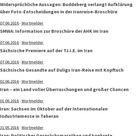
Widersprüchliche Aussagen: Buddeberg verlangt Aufklärung
über Foto-Entscheidungen in der Iranreise-Broschüre
·
07.06.2016
Wortmelder
SMWA: Information zur Broschüre der AHK im Iran
·
07.06.2016
Wortmelder
Sächsische Premiere auf der T.I.I.E. im Iran
·
07.06.2016
Wortmelder
Sächsische Gesandte auf Duligs Iran-Reise mit Kopftuch
·
02.06.2016
Wortmelder
Iran – ein Land voller Überraschungen und großer Chancen
·
01.06.2016
Wortmelder
Iran: Sachsen im Oktober auf der Internationalen
Industriemesse in Teheran
·
31.05.2016
Wortmelder
Iran: Politischer Gesprächsmarathon und konkrete