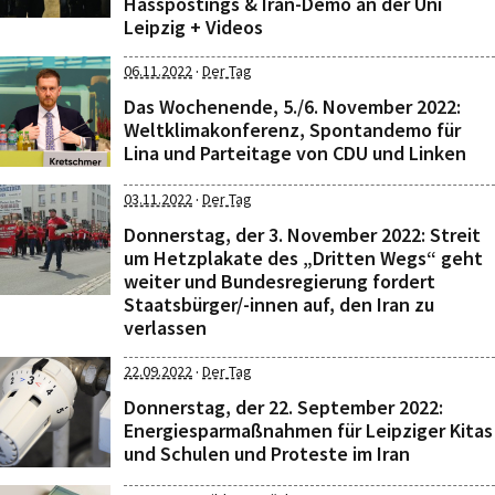
Hasspostings & Iran-Demo an der Uni
Leipzig + Videos
·
06.11.2022
Der Tag
Das Wochenende, 5./6. November 2022:
Weltklimakonferenz, Spontandemo für
Lina und Parteitage von CDU und Linken
·
03.11.2022
Der Tag
Donnerstag, der 3. November 2022: Streit
um Hetzplakate des „Dritten Wegs“ geht
weiter und Bundesregierung fordert
Staatsbürger/-innen auf, den Iran zu
verlassen
·
22.09.2022
Der Tag
Donnerstag, der 22. September 2022:
Energiesparmaßnahmen für Leipziger Kitas
und Schulen und Proteste im Iran