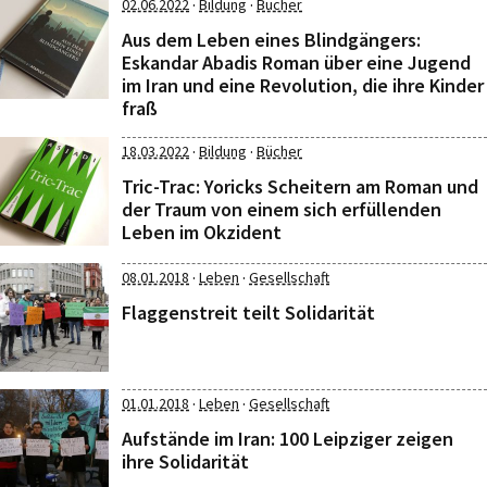
·
·
02.06.2022
Bildung
Bücher
Aus dem Leben eines Blindgängers:
Eskandar Abadis Roman über eine Jugend
im Iran und eine Revolution, die ihre Kinder
fraß
·
·
18.03.2022
Bildung
Bücher
Tric-Trac: Yoricks Scheitern am Roman und
der Traum von einem sich erfüllenden
Leben im Okzident
·
·
08.01.2018
Leben
Gesellschaft
Flaggenstreit teilt Solidarität
·
·
01.01.2018
Leben
Gesellschaft
Aufstände im Iran: 100 Leipziger zeigen
ihre Solidarität