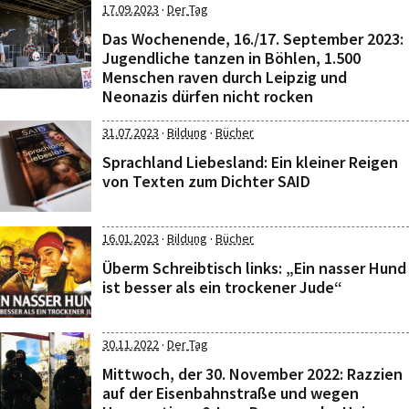
·
17.09.2023
Der Tag
Das Wochenende, 16./17. September 2023:
Jugendliche tanzen in Böhlen, 1.500
Menschen raven durch Leipzig und
Neonazis dürfen nicht rocken
·
·
31.07.2023
Bildung
Bücher
Sprachland Liebesland: Ein kleiner Reigen
von Texten zum Dichter SAID
·
·
16.01.2023
Bildung
Bücher
Überm Schreibtisch links: „Ein nasser Hund
ist besser als ein trockener Jude“
·
30.11.2022
Der Tag
Mittwoch, der 30. November 2022: Razzien
auf der Eisenbahnstraße und wegen