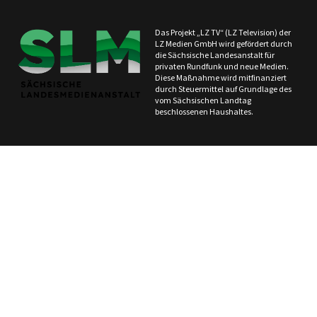
Das Projekt „LZ TV“ (LZ Television) der
LZ Medien GmbH wird gefördert durch
die Sächsische Landesanstalt für
privaten Rundfunk und neue Medien.
Diese Maßnahme wird mitfinanziert
durch Steuermittel auf Grundlage des
vom Sächsischen Landtag
beschlossenen Haushaltes.