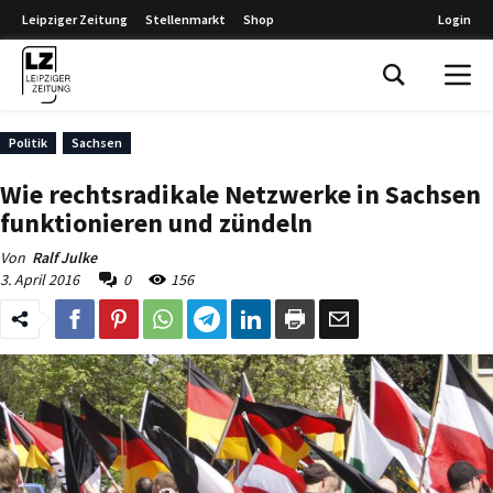
Leipziger Zeitung
Stellenmarkt
Shop
Login
Leipziger Zeitung
Politik
Sachsen
Wie rechtsradikale Netzwerke in Sachsen
funktionieren und zündeln
Von
Ralf Julke
3. April 2016
0
156