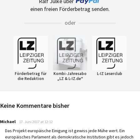
Ralf Julke über
einen freien Förderbetrag senden.
oder
Förderbetrag für
Kombi-Jahresabo
L-IZ Leserclub
die Redaktion
„LZ & L-IZ.de“
Keine Kommentare bisher
says:
Michael
17. Juni 2017 at 12:12
Das Projekt europäische Einigung ist gewiss jede Mühe wert. Ein
europäisches Parlament als demokratische Institution gibt es jedoch