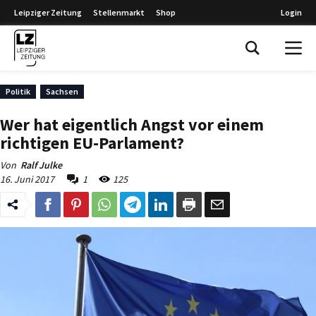
Leipziger Zeitung
Stellenmarkt
Shop
Login
Leipziger Zeitung
Politik
Sachsen
Wer hat eigentlich Angst vor einem
richtigen EU-Parlament?
Von
Ralf Julke
16. Juni 2017
1
125