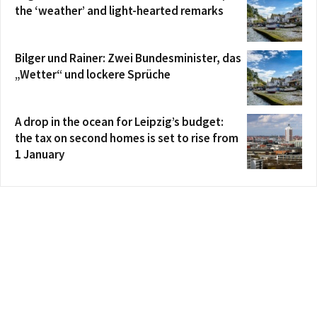
the ‘weather’ and light-hearted remarks
Bilger und Rainer: Zwei Bundesminister, das
„Wetter“ und lockere Sprüche
A drop in the ocean for Leipzig’s budget:
the tax on second homes is set to rise from
1 January