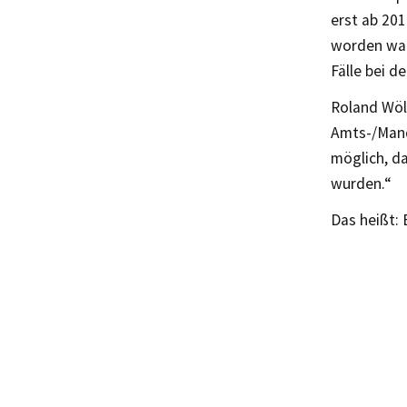
erst ab 201
worden war
Fälle bei d
Roland Wöll
Amts-/Manda
möglich, d
wurden.“
Das heißt: 