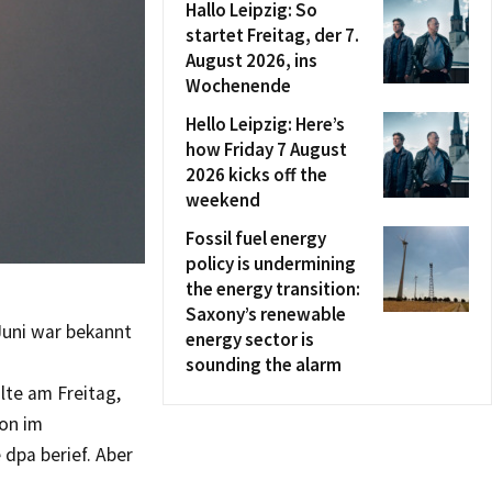
Hallo Leipzig: So
startet Freitag, der 7.
August 2026, ins
Wochenende
Hello Leipzig: Here’s
how Friday 7 August
2026 kicks off the
weekend
Fossil fuel energy
policy is undermining
the energy transition:
Saxony’s renewable
Juni war bekannt
energy sector is
sounding the alarm
lte am Freitag,
ion im
 dpa berief. Aber