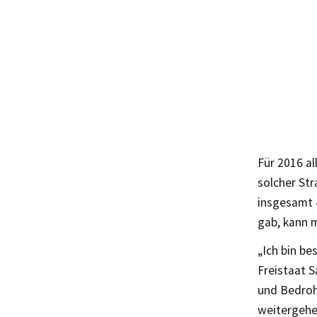
Für 2016 al
solcher St
insgesamt 4
gab, kann 
„Ich bin be
Freistaat 
und Bedroh
weitergehe