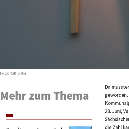
Foto: Ralf Julke
Da mussten
Mehr zum Thema
geworden, 
Kommunalpo
28. Juni, V
Sächsischen
die Zahl ka