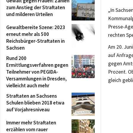
Gewalt gegen Frauen: Zahlen
zum Anstieg der Straftaten
„In Sachsen
und milderen Urteilen
Kommunalpo
Presse-Agen
Gewaltbereite Szene: 2023
erneut mehr als 500
rechten Sp
Reichsbürger-Straftaten in
Am 20. Jun
Sachsen
auf Anfrage
Rund 200
gegen Amts
Ermittlungsverfahren gegen
Teilnehmer von PEGIDA-
Prozent. O
Versammlungen in Dresden,
gleich gebl
vielleicht auch mehr
Straftaten an Sachsens
Schulen blieben 2018 etwa
auf Vorjahresniveau
Immer mehr Straftaten
erzählen vom rauer