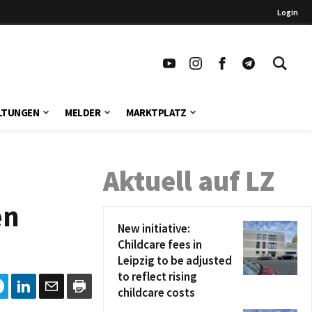
Login
LTUNGEN
MELDER
MARKTPLATZ
Aktuell auf LZ
en
New initiative:
Childcare fees in
Leipzig to be adjusted
to reflect rising
childcare costs