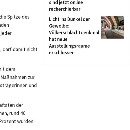
sind jetzt online
recherchierbar
die Spitze des
Licht ins Dunkel der
enden
Gewölbe:
Völkerschlachtdenkmal
 jeder
hat neue
Ausstellungsräume
 darf damit nicht
erschlossen
mit dem
te Maßnahmen zur
strägerinnen und
aftaten der
nen, rund 40
 Prozent wurden