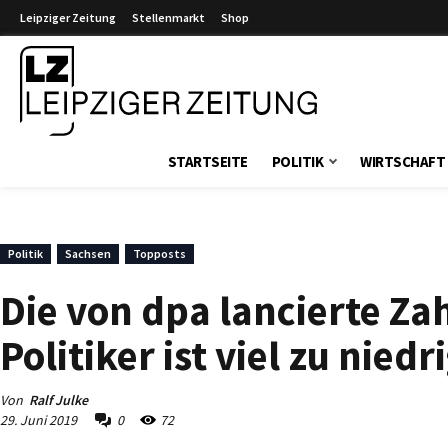
Leipziger Zeitung
Stellenmarkt
Shop
Leipziger Zeitung
STARTSEITE
POLITIK
WIRTSCHAFT
Politik
Sachsen
Topposts
Die von dpa lancierte Za
Politiker ist viel zu niedr
Von
Ralf Julke
29. Juni 2019
0
72