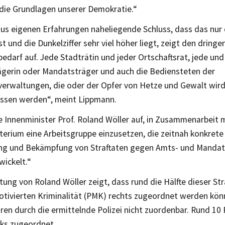
 die Grundlagen unserer Demokratie.“
aus eigenen Erfahrungen naheliegende Schluss, dass das nur 
st und die Dunkelziffer sehr viel höher liegt, zeigt den dring
darf auf. Jede Stadträtin und jeder Ortschaftsrat, jede und
gerin oder Mandatsträger und auch die Bediensteten der
rwaltungen, die oder der Opfer von Hetze und Gewalt wird,
lassen werden“, meint Lippmann.
e Innenminister Prof. Roland Wöller auf, in Zusammenarbeit 
sterium eine Arbeitsgruppe einzusetzen, die zeitnah konkre
ng und Bekämpfung von Straftaten gegen Amts- und Mandat
wickelt.“
ung von Roland Wöller zeigt, dass rund die Hälfte dieser Str
motivierten Kriminalität (PMK) rechts zugeordnet werden kön
ren durch die ermittelnde Polizei nicht zuordenbar. Rund 10
nks zugeordnet.