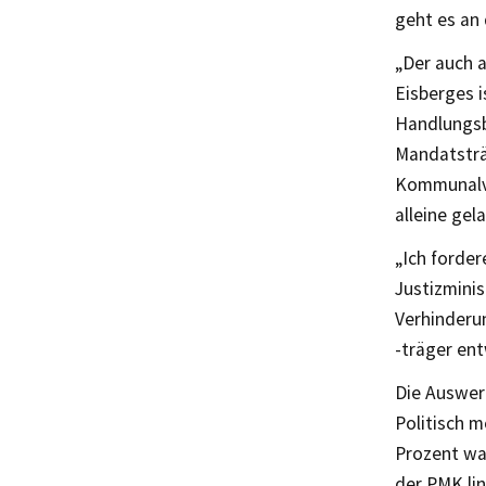
geht es an
„Der auch 
Eisberges i
Handlungsbe
Mandatsträ
Kommunalve
alleine ge
„Ich forder
Justizmini
Verhinderu
-träger ent
Die Auswert
Politisch 
Prozent wa
der PMK li