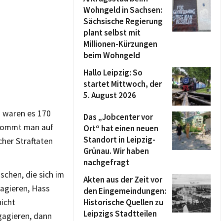
Wohngeld in Sachsen:
Sächsische Regierung
plant selbst mit
Millionen-Kürzungen
beim Wohngeld
Hallo Leipzig: So
startet Mittwoch, der
5. August 2026
17 waren es 170
Das „Jobcenter vor
 kommt man auf
Ort“ hat einen neuen
Standort in Leipzig-
cher Straftaten
Grünau. Wir haben
nachgefragt
schen, die sich im
Akten aus der Zeit vor
gagieren, Hass
den Eingemeindungen:
nicht
Historische Quellen zu
Leipzigs Stadtteilen
gagieren, dann