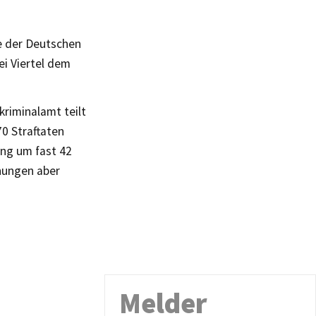
e der Deutschen
ei Viertel dem
riminalamt teilt
0 Straftaten
ang um fast 42
ohungen aber
Melder