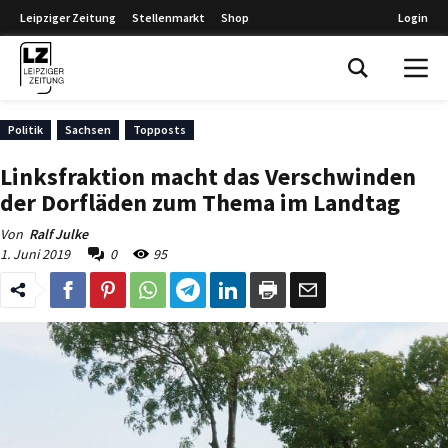
Leipziger Zeitung
Stellenmarkt
Shop
Login
Leipziger Zeitung
Politik
Sachsen
Topposts
Linksfraktion macht das Verschwinden
der Dorfläden zum Thema im Landtag
Von
Ralf Julke
1. Juni 2019
0
95