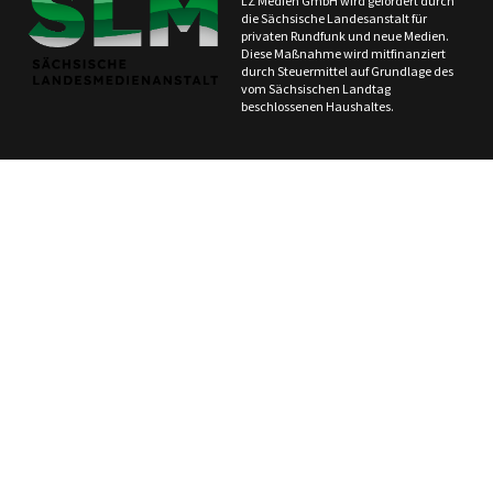
LZ Medien GmbH wird gefördert durch
die Sächsische Landesanstalt für
privaten Rundfunk und neue Medien.
Diese Maßnahme wird mitfinanziert
durch Steuermittel auf Grundlage des
vom Sächsischen Landtag
beschlossenen Haushaltes.