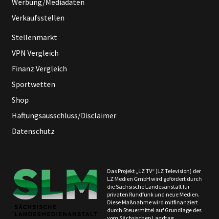
Werbung/Mediadaten
Verkaufsstellen
Stellenmarkt
VPN Vergleich
Finanz Vergleich
Sportwetten
Shop
Haftungsausschluss/Disclaimer
Datenschutz
Das Projekt „LZ TV“ (LZ Television) der
LZ Medien GmbH wird gefördert durch
die Sächsische Landesanstalt für
privaten Rundfunk und neue Medien.
Diese Maßnahme wird mitfinanziert
durch Steuermittel auf Grundlage des
vom Sächsischen Landtag