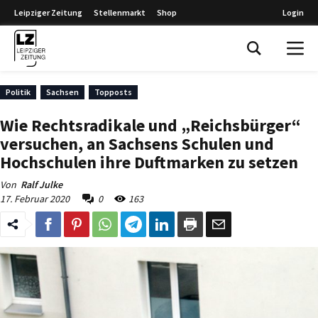
Leipziger Zeitung
Stellenmarkt
Shop
Login
Leipziger Zeitung
Politik
Sachsen
Topposts
Wie Rechtsradikale und „Reichsbürger“
versuchen, an Sachsens Schulen und
Hochschulen ihre Duftmarken zu setzen
Von
Ralf Julke
17. Februar 2020
0
163