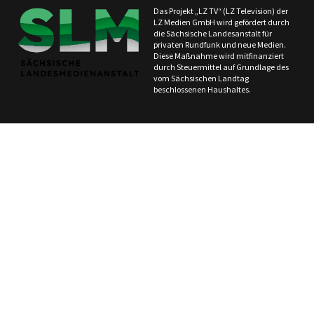
Das Projekt „LZ TV“ (LZ Television) der
LZ Medien GmbH wird gefördert durch
die Sächsische Landesanstalt für
privaten Rundfunk und neue Medien.
Diese Maßnahme wird mitfinanziert
durch Steuermittel auf Grundlage des
vom Sächsischen Landtag
beschlossenen Haushaltes.