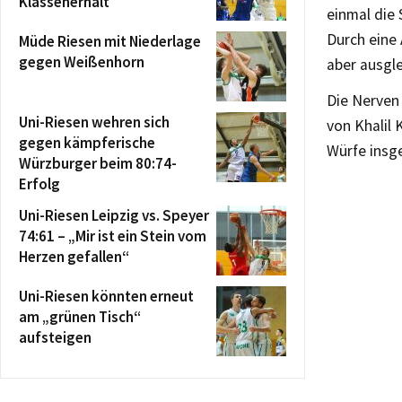
Klassenerhalt
einmal die 
Durch eine 
Müde Riesen mit Niederlage
gegen Weißenhorn
aber ausgle
Die Nerven 
Uni-Riesen wehren sich
von Khalil 
gegen kämpferische
Würfe insg
Würzburger beim 80:74-
Erfolg
Uni-Riesen Leipzig vs. Speyer
74:61 – „Mir ist ein Stein vom
Herzen gefallen“
Uni-Riesen könnten erneut
am „grünen Tisch“
aufsteigen