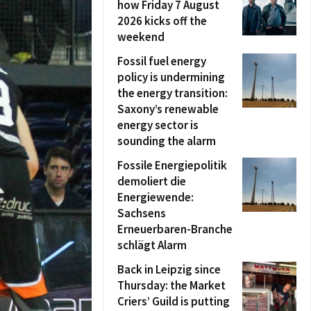
how Friday 7 August
2026 kicks off the
weekend
Fossil fuel energy
policy is undermining
the energy transition:
Saxony’s renewable
energy sector is
sounding the alarm
Fossile Energiepolitik
demoliert die
Energiewende:
Sachsens
Erneuerbaren-Branche
schlägt Alarm
Back in Leipzig since
Thursday: the Market
Criers’ Guild is putting