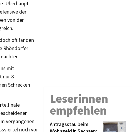
rde. Überhaupt
efensive der
ben von der
greich.
 doch oft fanden
ie Rhöndorfer
 machten.
ons mit
t nur 8
inen Schrecken
Leserinnen
telfinale
empfehlen
bescheidener
s am vergangenen
Antragsstau beim
ssviertel noch vor
Wohngeld in Sachsen: