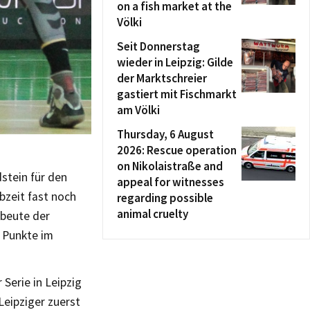
on a fish market at the
Völki
Seit Donnerstag
wieder in Leipzig: Gilde
der Marktschreier
gastiert mit Fischmarkt
am Völki
Thursday, 6 August
2026: Rescue operation
on Nikolaistraße and
stein für den
appeal for witnesses
bzeit fast noch
regarding possible
animal cruelty
sbeute der
 Punkte im
 Serie in Leipzig
Leipziger zuerst