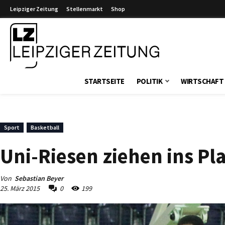
Leipziger Zeitung
Stellenmarkt
Shop
Leipziger Zeitung
STARTSEITE
POLITIK
WIRTSCHAFT
Sport
Basketball
Uni-Riesen ziehen ins Pla
Von
Sebastian Beyer
25. März 2015
0
199