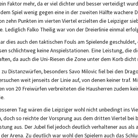
ein Faktor mehr, da er viel dichter und besser verteidigt wu
 dem Spiel wenig gegen eine in der zweiten Hälfte wachere D
n zehn Punkten im vierten Viertel erzielten die Leipziger sie
ie. Lediglich Falko Theilig war von der Dreierlinie einmal erfol
ar dies auch den taktischen Fouls am Spielende geschuldet,
sen schlichtweg keine Anspielstationen. Eine Leistung, die d
aften, da auch die Uni-Riesen die Zone unter dem Korb dicht
zu Distanzwürfen, besonders Savo Milovic fiel bei den Drag
rsuchen weit jenseits der Linie auf, von denen keiner traf. Mi
hen von 20 Freiwürfen verbreiteten die Hausherren zudem ke
ie.
sseren Tag wären die Leipziger wohl nicht unbedingt ins Vier
 doch so reichte der Vorsprung aus dem dritten Viertel bei 
stung aus. Der Jubel fiel jedoch deutlich verhaltener aus al
der Arena. Zu deutlich war wohl den Spielern auch das Schlu