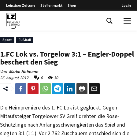
Leipziger Zeitung
Stellenmarkt
Shop
Login
Leipziger Zeitung
Sport
Fußball
1.FC Lok vs. Torgelow 3:1 – Engler-Doppel
beschert den Sieg
Von
Marko Hofmann
26. August 2012
0
30
Die Heimpremiere des 1. FC Lok ist geglückt. Gegen
Mitaufsteiger Torgelower SV Greif drehten die Rose-
Schützlinge nach Anfangsschwierigkeiten das Spiel und
siegten 3:1 (1:1). Vor 2.762 Zuschauern entschied sich die