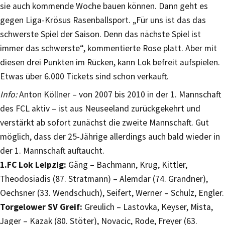
sie auch kommende Woche bauen können. Dann geht es
gegen Liga-Krösus Rasenballsport. „Für uns ist das das
schwerste Spiel der Saison. Denn das nächste Spiel ist
immer das schwerste“, kommentierte Rose platt. Aber mit
diesen drei Punkten im Rücken, kann Lok befreit aufspielen.
Etwas über 6.000 Tickets sind schon verkauft.
Info:
Anton Köllner – von 2007 bis 2010 in der 1. Mannschaft
des FCL aktiv – ist aus Neuseeland zurückgekehrt und
verstärkt ab sofort zunächst die zweite Mannschaft. Gut
möglich, dass der 25-Jährige allerdings auch bald wieder in
der 1. Mannschaft auftaucht.
1.FC Lok Leipzig:
Gäng – Bachmann, Krug, Kittler,
Theodosiadis (87. Stratmann) – Alemdar (74. Grandner),
Oechsner (33. Wendschuch), Seifert, Werner – Schulz, Engler.
Torgelower SV Greif:
Greulich – Lastovka, Keyser, Mista,
Jager – Kazak (80. Stöter), Novacic, Rode, Freyer (63.