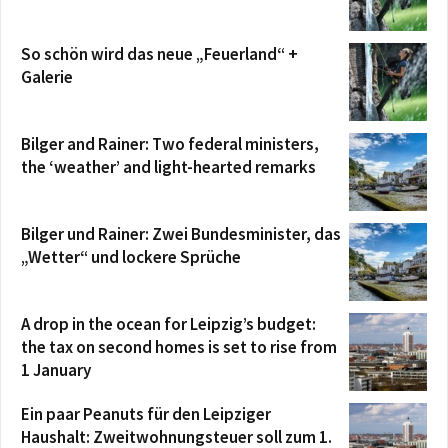
So schön wird das neue „Feuerland“ +
Galerie
Bilger and Rainer: Two federal ministers,
the ‘weather’ and light-hearted remarks
Bilger und Rainer: Zwei Bundesminister, das
„Wetter“ und lockere Sprüche
A drop in the ocean for Leipzig’s budget:
the tax on second homes is set to rise from
1 January
Ein paar Peanuts für den Leipziger
Haushalt: Zweitwohnungsteuer soll zum 1.