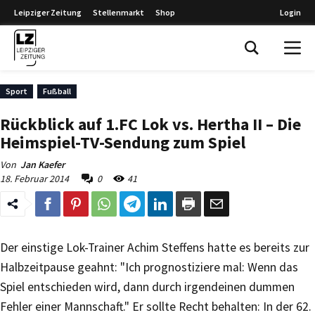
Leipziger Zeitung
Stellenmarkt
Shop
Login
Leipziger Zeitung
Sport
Fußball
Rückblick auf 1.FC Lok vs. Hertha II – Die
Heimspiel-TV-Sendung zum Spiel
Von
Jan Kaefer
18. Februar 2014
0
41
Der einstige Lok-Trainer Achim Steffens hatte es bereits zur
Halbzeitpause geahnt: "Ich prognostiziere mal: Wenn das
Spiel entschieden wird, dann durch irgendeinen dummen
Fehler einer Mannschaft." Er sollte Recht behalten: In der 62.