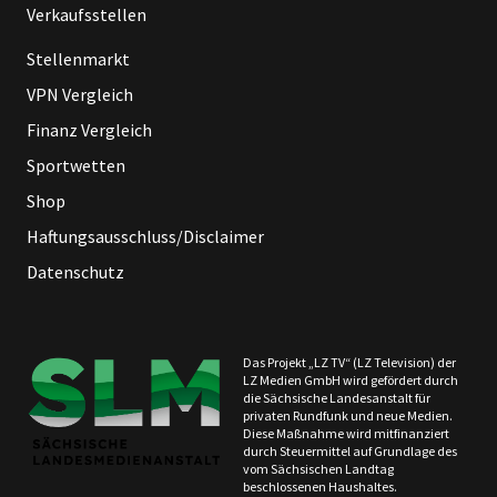
Verkaufsstellen
Stellenmarkt
VPN Vergleich
Finanz Vergleich
Sportwetten
Shop
Haftungsausschluss/Disclaimer
Datenschutz
Das Projekt „LZ TV“ (LZ Television) der
LZ Medien GmbH wird gefördert durch
die Sächsische Landesanstalt für
privaten Rundfunk und neue Medien.
Diese Maßnahme wird mitfinanziert
durch Steuermittel auf Grundlage des
vom Sächsischen Landtag
beschlossenen Haushaltes.