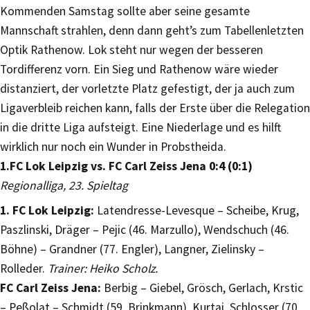
Kommenden Samstag sollte aber seine gesamte
Mannschaft strahlen, denn dann geht’s zum Tabellenletzten
Optik Rathenow. Lok steht nur wegen der besseren
Tordifferenz vorn. Ein Sieg und Rathenow wäre wieder
distanziert, der vorletzte Platz gefestigt, der ja auch zum
Ligaverbleib reichen kann, falls der Erste über die Relegation
in die dritte Liga aufsteigt. Eine Niederlage und es hilft
wirklich nur noch ein Wunder in Probstheida.
1.FC Lok Leipzig vs. FC Carl Zeiss Jena 0:4 (0:1)
Regionalliga, 23. Spieltag
1. FC Lok Leipzig:
Latendresse-Levesque – Scheibe, Krug,
Paszlinski, Dräger – Pejic (46. Marzullo), Wendschuch (46.
Böhne) – Grandner (77. Engler), Langner, Zielinsky –
Rolleder.
Trainer: Heiko Scholz.
FC Carl Zeiss Jena:
Berbig – Giebel, Grösch, Gerlach, Krstic
– Peßolat – Schmidt (59. Brinkmann), Kurtaj, Schlosser (70.