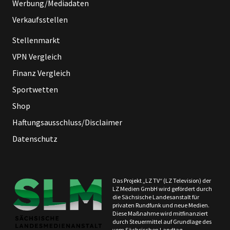
Werbung/Mediadaten
Verkaufsstellen
Stellenmarkt
VPN Vergleich
Finanz Vergleich
Sportwetten
Shop
Haftungsausschluss/Disclaimer
Datenschutz
Das Projekt „LZ TV“ (LZ Television) der
LZ Medien GmbH wird gefördert durch
die Sächsische Landesanstalt für
privaten Rundfunk und neue Medien.
Diese Maßnahme wird mitfinanziert
durch Steuermittel auf Grundlage des
vom Sächsischen Landtag