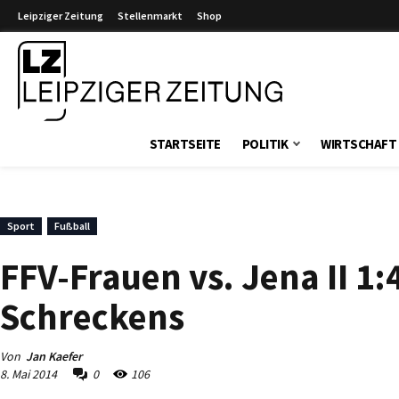
Leipziger Zeitung
Stellenmarkt
Shop
Leipziger Zeitung
STARTSEITE
POLITIK
WIRTSCHAFT
Sport
Fußball
FFV-Frauen vs. Jena II 1:
Schreckens
Von
Jan Kaefer
8. Mai 2014
0
106