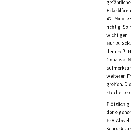
gefährliche
Ecke klären
42. Minute 
richtig. So
wichtigen 
Nur 20 Sek
dem Fuß. Ha
Gehäuse. N
aufmerksam 
weiteren Fr
greifen. D
stocherte d
Plötzlich g
der eigenen
FFV-Abwehr,
Schreck saß