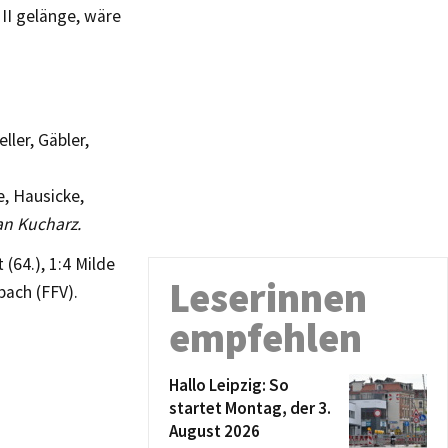
II gelänge, wäre
ller, Gäbler,
e, Hausicke,
ian Kucharz.
 (64.), 1:4 Milde
Leserinnen
ach (FFV).
empfehlen
Hallo Leipzig: So
startet Montag, der 3.
August 2026