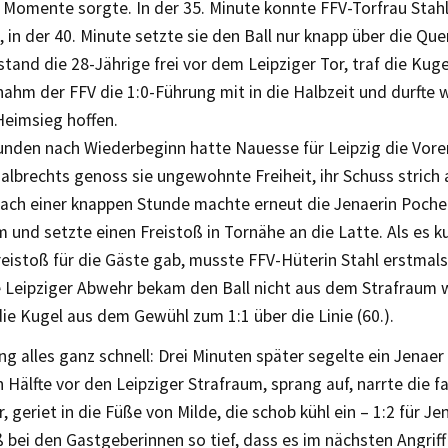
 Momente sorgte. In der 35. Minute konnte FFV-Torfrau Stahl
, in der 40. Minute setzte sie den Ball nur knapp über die Que
stand die 28-Jährige frei vor dem Leipziger Tor, traf die Kuge
 nahm der FFV die 1:0-Führung mit in die Halbzeit und durfte 
Heimsieg hoffen.
unden nach Wiederbeginn hatte Nauesse für Leipzig die Vor
lbrechts genoss sie ungewohnte Freiheit, ihr Schuss strich 
ach einer knappen Stunde machte erneut die Jenaerin Pocher
und setzte einen Freistoß in Tornähe an die Latte. Als es k
eistoß für die Gäste gab, musste FFV-Hüterin Stahl erstmals 
ie Leipziger Abwehr bekam den Ball nicht aus dem Strafraum
ie Kugel aus dem Gewühl zum 1:1 über die Linie (60.).
ing alles ganz schnell: Drei Minuten später segelte ein Jenaer
 Hälfte vor den Leipziger Strafraum, sprang auf, narrte die f
 geriet in die Füße von Milde, die schob kühl ein – 1:2 für Jen
 bei den Gastgeberinnen so tief, dass es im nächsten Angriff