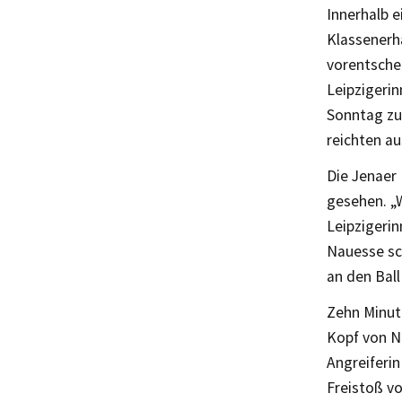
Innerhalb e
Klassenerh
vorentsche
Leipzigerin
Sonntag zu
reichten au
Die Jenaer
gesehen. „W
Leipzigerin
Nauesse sch
an den Bal
Zehn Minute
Kopf von Na
Angreiferin
Freistoß vo