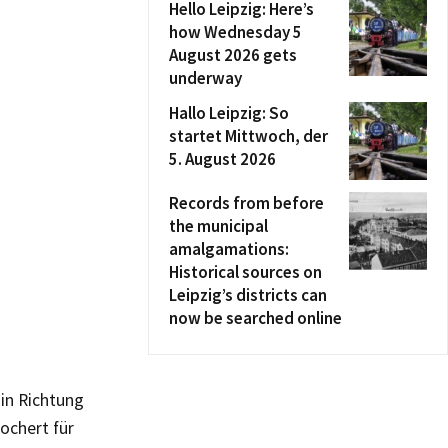
Hello Leipzig: Here’s
how Wednesday 5
August 2026 gets
underway
Hallo Leipzig: So
startet Mittwoch, der
5. August 2026
Records from before
the municipal
amalgamations:
Historical sources on
Leipzig’s districts can
now be searched online
in Richtung
ochert für