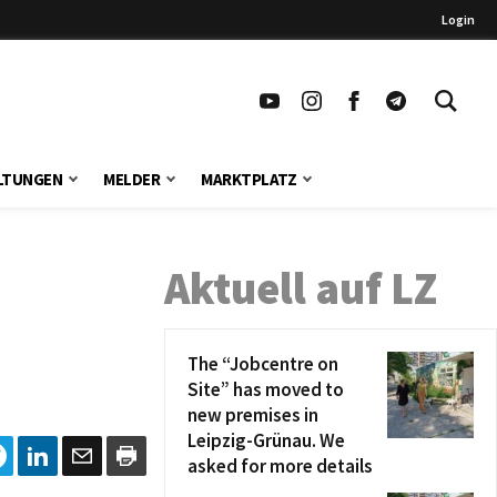
Login
LTUNGEN
MELDER
MARKTPLATZ
Aktuell auf LZ
The “Jobcentre on
Site” has moved to
new premises in
Leipzig-Grünau. We
asked for more details