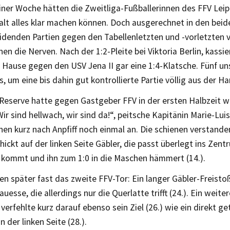
iner Woche hätten die Zweitliga-Fußballerinnen des FFV Leip
alt alles klar machen können. Doch ausgerechnet in den beid
idenden Partien gegen den Tabellenletzten und -vorletzten 
nen die Nerven. Nach der 1:2-Pleite bei Viktoria Berlin, kassi
 Hause gegen den USV Jena II gar eine 1:4-Klatsche. Fünf un
s, um eine bis dahin gut kontrollierte Partie völlig aus der H
 Reserve hatte gegen Gastgeber FFV in der ersten Halbzeit w
ir sind hellwach, wir sind da!“, peitsche Kapitänin Marie-Lu
nen kurz nach Anpfiff noch einmal an. Die schienen verstande
ickt auf der linken Seite Gäbler, die passt überlegt ins Ze
l kommt und ihn zum 1:0 in die Maschen hämmert (14.).
n später fast das zweite FFV-Tor: Ein langer Gäbler-Freisto
uesse, die allerdings nur die Querlatte trifft (24.). Ein weite
 verfehlte kurz darauf ebenso sein Ziel (26.) wie ein direkt ge
n der linken Seite (28.).