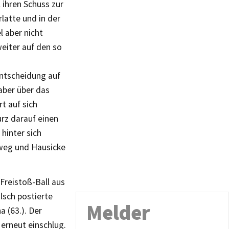
 ihren Schuss zur
rlatte und in der
l aber nicht
weiter auf den so
entscheidung auf
aber über das
t auf sich
urz darauf einen
hinter sich
 weg und Hausicke
 Freistoß-Ball aus
alsch postierte
Melder
a (63.). Der
 erneut einschlug.