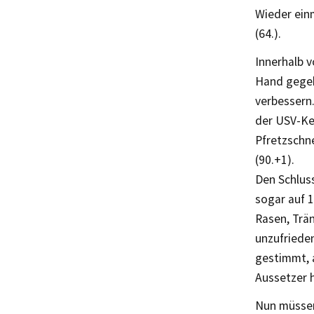
Wieder einm
(64.).
Innerhalb v
Hand gegeb
verbessern.
der USV-Ke
Pfretzschne
(90.+1).
Den Schluss
sogar auf 1
Rasen, Trä
unzufrieden
gestimmt, a
Aussetzer h
Nun müssen