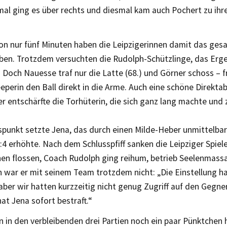
al ging es über rechts und diesmal kam auch Pochert zu ihre
on nur fünf Minuten haben die Leipzigerinnen damit das gesa
en. Trotzdem versuchten die Rudolph-Schützlinge, das Erge
 Doch Nauesse traf nur die Latte (68.) und Görner schoss – f
eperin den Ball direkt in die Arme. Auch eine schöne Direkt
r entschärfte die Torhüterin, die sich ganz lang machte und 
punkt setzte Jena, das durch einen Milde-Heber unmittelbar
:4 erhöhte. Nach dem Schlusspfiff sanken die Leipziger Spiel
nen flossen, Coach Rudolph ging reihum, betrieb Seelenmassa
 war er mit seinem Team trotzdem nicht: „Die Einstellung h
ber wir hatten kurzzeitig nicht genug Zugriff auf den Gegne
at Jena sofort bestraft.“
 in den verbleibenden drei Partien noch ein paar Pünktchen 