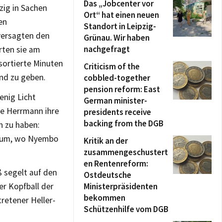
Das „Jobcenter vor
zig in Sachen
Ort“ hat einen neuen
en
Standort in Leipzig-
versagten den
Grünau. Wir haben
nachgefragt
erten sie am
sortierte Minuten
Criticism of the
and zu geben.
cobbled-together
pension reform: East
enig Licht
German minister-
ise Herrmann ihre
presidents receive
backing from the DGB
n zu haben:
ntrum, wo Nyembo
Kritik an der
zusammengeschustert
en Rentenreform:
ß segelt auf den
Ostdeutsche
rer Kopfball der
Ministerpräsidenten
bekommen
tretener Heller-
Schützenhilfe vom DGB