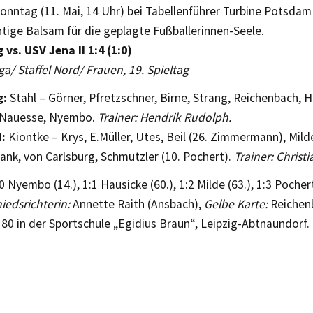
nntag (11. Mai, 14 Uhr) bei Tabellenführer Turbine Potsdam 
htige Balsam für die geplagte Fußballerinnen-Seele.
 vs. USV Jena II 1:4 (1:0)
ga/ Staffel Nord/ Frauen, 19. Spieltag
g:
Stahl – Görner, Pfretzschner, Birne, Strang, Reichenbach, He
 Nauesse, Nyembo.
Trainer: Hendrik Rudolph.
I:
Kiontke – Krys, E.Müller, Utes, Beil (26. Zimmermann), Mild
ank, von Carlsburg, Schmutzler (10. Pochert).
Trainer: Christ
0 Nyembo (14.), 1:1 Hausicke (60.), 1:2 Milde (63.), 1:3 Pochert
iedsrichterin:
Annette Raith (Ansbach),
Gelbe Karte:
Reichenb
80 in der Sportschule „Egidius Braun“, Leipzig-Abtnaundorf.