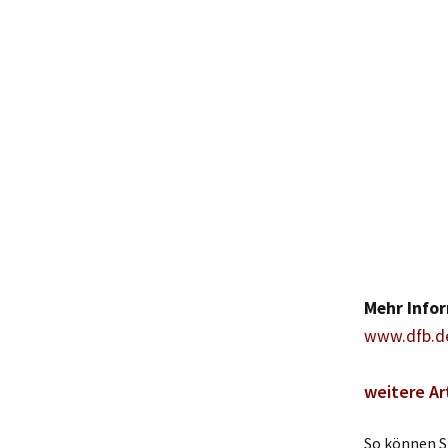
Mehr Infor
www.dfb.de
weitere Ar
So können Si