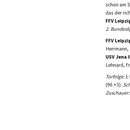
schon am So
das der ric
FFV Leipzig
2. Bundesli
FFV Leipzi
Herrmann,
USV Jena I
Lehnard, Fr
Torfolge:
1:
(90.+3).
Sch
Zuschauer: