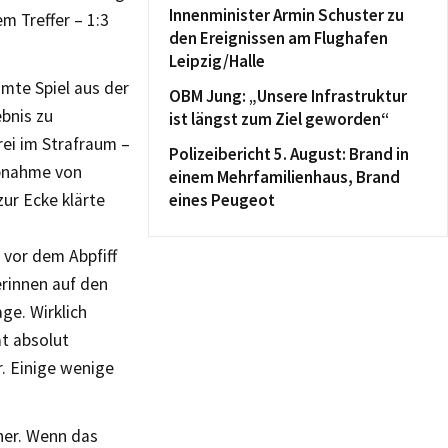
Innenminister Armin Schuster zu
m Treffer – 1:3
den Ereignissen am Flughafen
Leipzig/Halle
mte Spiel aus der
OBM Jung: „Unsere Infrastruktur
bnis zu
ist längst zum Ziel geworden“
rei im Strafraum –
Polizeibericht 5. August: Brand in
abnahme von
einem Mehrfamilienhaus, Brand
zur Ecke klärte
eines Peugeot
 vor dem Abpfiff
erinnen auf den
ge. Wirklich
at absolut
r. Einige wenige
her. Wenn das