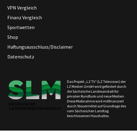
VPN Vergleich
Finanz Vergleich
Sportwetten
Shop
Haftungsausschluss/Disclaimer
Datenschutz
Das Projekt „LZ TV“ (LZ Television) der
LZ Medien GmbH wird gefördert durch
die Sächsische Landesanstalt für
privaten Rundfunk und neue Medien.
Diese Maßnahme wird mitfinanziert
durch Steuermittel auf Grundlage des
vom Sächsischen Landtag
beschlossenen Haushaltes.