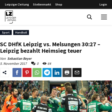
Leipziger Zeitung
Stellenmarkt
Shop
Login
Leipziger Zeitung
Sport
Handball
SC DHfK Leipzig vs. Melsungen 30:27 –
Leipzig bezahlt Heimsieg teuer
Von
Sebastian Beyer
5. November 2017
0
64